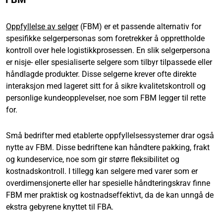
Oppfyllelse av selger
(FBM) er et passende alternativ for
spesifikke selgerpersonas som foretrekker å opprettholde
kontroll over hele logistikkprosessen. En slik selgerpersona
er nisje- eller spesialiserte selgere som tilbyr tilpassede eller
håndlagde produkter. Disse selgerne krever ofte direkte
interaksjon med lageret sitt for å sikre kvalitetskontroll og
personlige kundeopplevelser, noe som FBM legger til rette
for.
Små bedrifter med etablerte oppfyllelsessystemer drar også
nytte av FBM. Disse bedriftene kan håndtere pakking, frakt
og kundeservice, noe som gir større fleksibilitet og
kostnadskontroll. I tillegg kan selgere med varer som er
overdimensjonerte eller har spesielle håndteringskrav finne
FBM mer praktisk og kostnadseffektivt, da de kan unngå de
ekstra gebyrene knyttet til FBA.