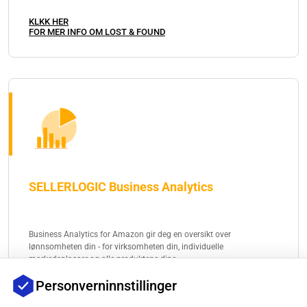
KLKK HER
FOR MER INFO OM LOST & FOUND
SELLERLOGIC Business Analytics
Business Analytics for Amazon gir deg en oversikt over
lønnsomheten din - for virksomheten din, individuelle
markedsplasser og alle produktene dine.
Personverninnstillinger
KLKK HER
FOR MER INFO OM BUSINESS ANALYTICS