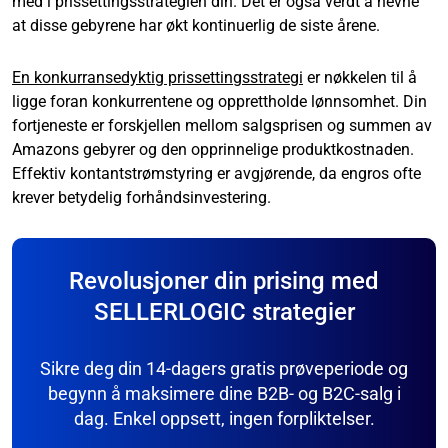
med i prissettingsstrategien din. Det er også verdt å nevne
at disse gebyrene har økt kontinuerlig de siste årene.
En konkurransedyktig prissettingsstrategi
er nøkkelen til å
ligge foran konkurrentene og opprettholde lønnsomhet. Din
fortjeneste er forskjellen mellom salgsprisen og summen av
Amazons gebyrer og den opprinnelige produktkostnaden.
Effektiv kontantstrømstyring er avgjørende, da engros ofte
krever betydelig forhåndsinvestering.
Revolusjoner din prising med
SELLERLOGIC strategier
Sikre deg din 14-dagers gratis prøveperiode og
begynn å maksimere dine B2B- og B2C-salg i
dag. Enkel oppsett, ingen forpliktelser.