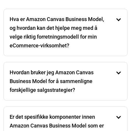
Hva er Amazon Canvas Business Model,
og hvordan kan det hjelpe meg med å
velge riktig forretningsmodell for min
eCommerce-virksomhet?
Amazon Canvas Business Model er et strategisk
verktøy som hjelper deg med å visualisere og
Hvordan bruker jeg Amazon Canvas
planlegge forskjellige aspekter av din Amazon-
virksomhet. Ved å bryte ned komponenter som
Business Model for å sammenligne
verdiforslag, kundesegmenter, inntektsstrømmer og
forskjellige salgsstrategier?
kostnadsstruktur, kan du bedre forstå hvilken
forretningsmodell – som FBA, FBM, Private Label eller
Ved å bruke Amazon Canvas Business Model kan du
Wholesale – som best samsvarer med dine mål og
kartlegge og sammenligne ulike salgsstrategier side
ressurser.
Er det spesifikke komponenter innen
om side. For eksempel kan du analysere fordelene og
ulempene ved drop-shipping versus private labeling
Amazon Canvas Business Model som er