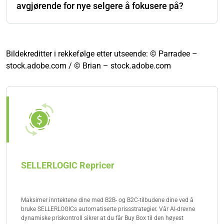
ved å undersøke faktorer som fortjenestemarginer,
avgjørende for nye selgere å fokusere på?
oppfyllingsansvar og markedsføringsinnsats. Denne
tilnærmingen hjelper deg med å ta en informert
Ja, for nye selgere er det viktig å fokusere på
beslutning om den mest passende
nøkkelkomponenter som verdiforslag,
forretningsmodellen for din eCommerce-virksomhet.
kundesegmenter og kanaler innen Amazon Canvas
Bildekreditter i rekkefølge etter utseende: © Parradee –
Business Model. Å forstå dine unike salgsargumenter,
stock.adobe.com / © Brian – stock.adobe.com
målgruppe og de beste kanalene for å nå dem kan
betydelig påvirke suksessen til din valgte Amazon-
forretningsmodell. Denne fokuserte tilnærmingen
sikrer at du bygger et solid grunnlag for ditt
eCommerce-foretak.
SELLERLOGIC Repricer
Maksimer inntektene dine med B2B- og B2C-tilbudene dine ved å
bruke SELLERLOGICs automatiserte prissstrategier. Vår AI-drevne
dynamiske priskontroll sikrer at du får Buy Box til den høyest