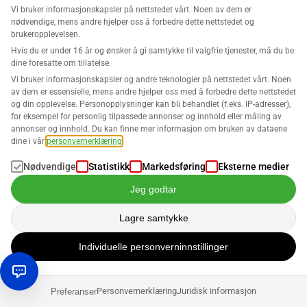
Vi bruker informasjonskapsler på nettstedet vårt. Noen av dem er
nødvendige, mens andre hjelper oss å forbedre dette nettstedet og
brukeropplevelsen.
Relaterte innlegg
Hvis du er under 16 år og ønsker å gi samtykke til valgfrie tjenester, må du be
dine foresatte om tillatelse.
Vi bruker informasjonskapsler og andre teknologier på nettstedet vårt. Noen
av dem er essensielle, mens andre hjelper oss med å forbedre dette nettstedet
Salg på Amazon
og din opplevelse. Personopplysninger kan bli behandlet (f.eks. IP-adresser),
for eksempel for personlig tilpassede annonser og innhold eller måling av
Amazon-salgsgebyrene: Hvor dyrt er det å
annonser og innhold. Du kan finne mer informasjon om bruken av dataene
handle på markedsplassen
dine i vår
personvernerklæring
.
Nødvendige
Statistikk
Markedsføring
Eksterne medier
Robin Bals
Jeg godtar
Lagre samtykke
Salg på Amazon
Selge produkter på Amazon: Hvordan plassere
Individuelle personverninnstillinger
tilbudene dine vellykket på markedet
Robin Bals
Personvernerklæring
Juridisk informasjon
Preferanser