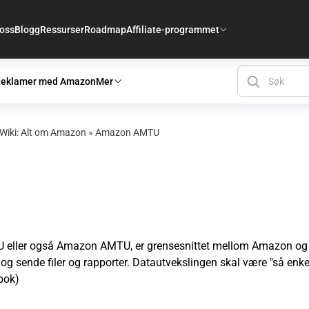
 oss
Blogg
Ressurser
Roadmap
Affiliate-programmet
eklamer med Amazon
Mer
iki: Alt om Amazon
»
Amazon AMTU
TU eller også Amazon AMTU, er grensesnittet mellom Amazon og
og sende filer og rapporter. Datautvekslingen skal være "så enk
bok)