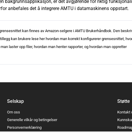
akgrunnsapplikasjon, er det avgjørende for riktig funksjonalit
rfor anbefales det å integrere AMTU i datamaskinens oppstart.
rensesnittet kan finnes av Amazon-selgere i AMTU Brukerhåndbok. Den beskri
 tillegg kan brukere lese her hvordan man korrekt konfigurerer grensesnittet, hv
an man laster opp filer, hvordan man henter rapporter, og hvordan man oppretter
Selskap
Støtte
Om oss
Kontakt 
Generelle vilkår og betingelser
Kunnska
Personvernerklæring
Roadma