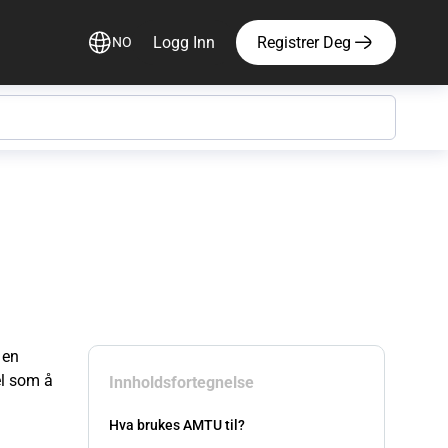
Logg Inn
Registrer Deg
NO
 en
el som å
Innholdsfortegnelse
Hva brukes AMTU til?