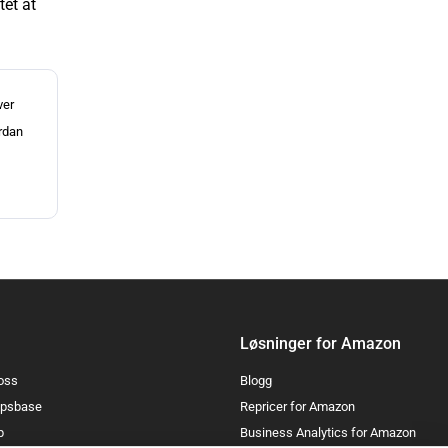
et at
ver
ordan
Løsninger for Amazon
oss
Blogg
psbase
Repricer for Amazon
p
Business Analytics for Amazon