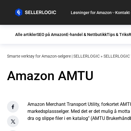
Løsninger for Amazon
Kontakt
Alle artikler
SEO på Amazon
E-handel & Nettbutikk
Tips & Triks
R
Smarte verktøy for Amazon-selgere | SELLERLOGIC
»
SELLERLOGIC W
Amazon AMTU
Amazon Merchant Transport Utility, forkortet AM
markedsplassselger. Med det er det mulig å motta 
dra og slippe filer i en katalog" (AMTU Brukerhånd