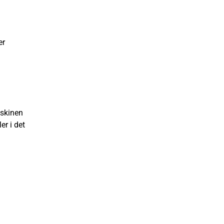
er
askinen
er i det