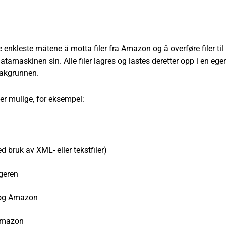
nkleste måtene å motta filer fra Amazon og å overføre filer til
amaskinen sin. Alle filer lagres og lastes deretter opp i en ege
bakgrunnen.
r mulige, for eksempel:
d bruk av XML- eller tekstfiler)
lgeren
 og Amazon
 Amazon