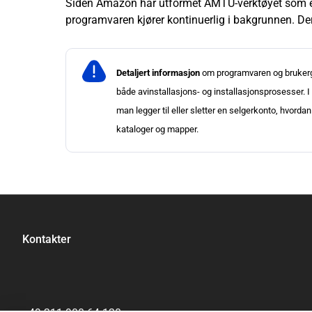
Siden Amazon har utformet AMTU-verktøyet som en b
programvaren kjører kontinuerlig i bakgrunnen. De
Detaljert informasjon
om programvaren og brukerg
både avinstallasjons- og installasjonsprosesser. I
man legger til eller sletter en selgerkonto, hvord
kataloger og mapper.
Kontakter