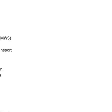
e (MWS)
ansport
on
m