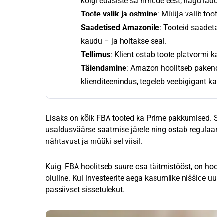
kõigi edasiste sammude eest, nagu ladu
Toote valik ja ostmine
: Müüja valib too
Saadetised Amazonile
: Tooteid saadet
kaudu – ja hoitakse seal.
Tellimus
: Klient ostab toote platvormi 
Täiendamine
: Amazon hoolitseb pakenda
klienditeenindus, tegeleb veebigigant k
Lisaks on kõik FBA tooted ka Prime pakkumised. Se
usaldusväärse saatmise järele ning ostab regulaa
nähtavust ja müüki sel viisil.
Kuigi FBA hoolitseb suure osa täitmistööst, on hoo
oluline. Kui investeerite aega kasumlike niššide 
passiivset sissetulekut.