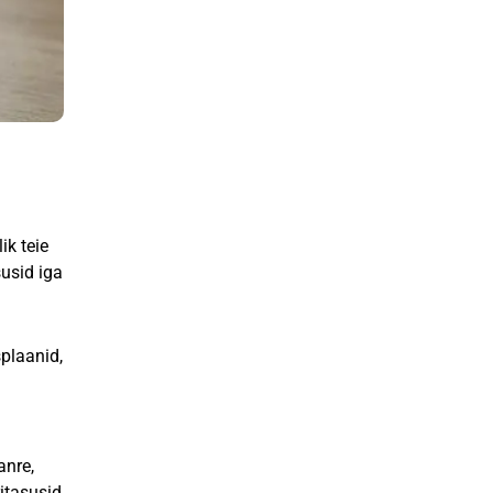
ik teie
susid iga
plaanid,
anre,
itasusid