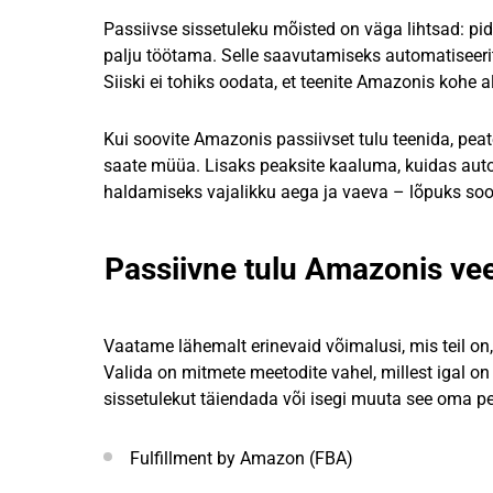
Passiivse sissetuleku mõisted on väga lihtsad: pid
palju töötama. Selle saavutamiseks automatiseerit
Siiski ei tohiks oodata, et teenite Amazonis kohe 
Kui soovite Amazonis passiivset tulu teenida, peat
saate müüa. Lisaks peaksite kaaluma, kuidas auto
haldamiseks vajalikku aega ja vaeva – lõpuks soov
Passiivne tulu Amazonis v
Vaatame lähemalt erinevaid võimalusi, mis teil on
Valida on mitmete meetodite vahel, millest igal 
sissetulekut täiendada või isegi muuta see oma p
Fulfillment by Amazon (FBA)