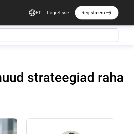
Logi Sisse
Registreeru
ET
muud strateegiad raha