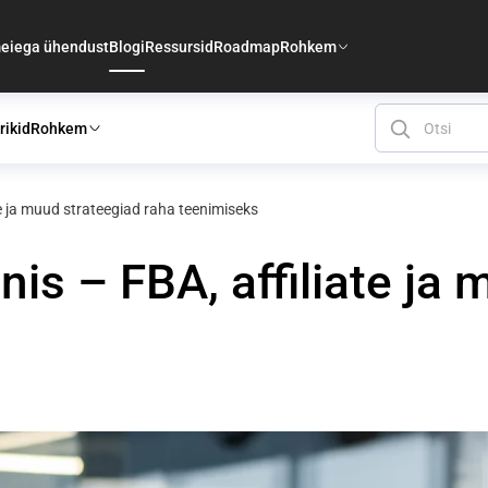
eiega ühendust
Blogi
Ressursid
Roadmap
Rohkem
rikid
Rohkem
te ja muud strateegiad raha teenimiseks
is – FBA, affiliate ja 