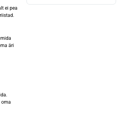
lt ei pea
iistad.
, mida
oma äri
ida.
l oma