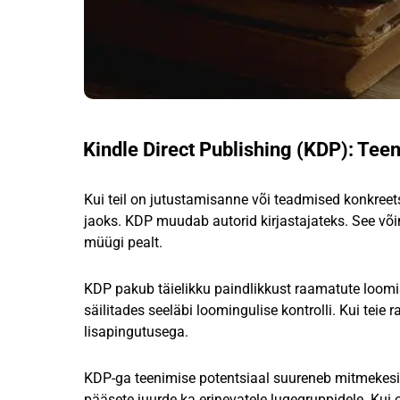
Kindle Direct Publishing (KDP): Teen
Kui teil on jutustamisanne või teadmised konkreets
jaoks. KDP muudab autorid kirjastajateks. See võim
müügi pealt.
KDP pakub täielikku paindlikkust raamatute loomi
säilitades seeläbi loomingulise kontrolli. Kui teie
lisapingutusega.
KDP-ga teenimise potentsiaal suureneb mitmekesise 
pääsete juurde ka erinevatele lugegruppidele. Kui