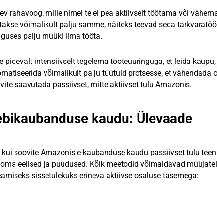
ev rahavoog, mille nimel te ei pea aktiivselt töötama või vähema
akse võimalikult palju samme, näiteks teevad seda tarkvaratöör
alguses palju müüki ilma tööta.
e pidevalt intensiivselt tegelema tooteuuringuga, et leida kaupu
matiseerida võimalikult palju tüütuid protsesse, et vähendada 
ite saavutada passiivset, mitte aktiivset tulu Amazonis.
eebikaubanduse kaudu: Ülevaade
, kui soovite Amazonis e-kaubanduse kaudu passiivset tulu teen
on oma eelised ja puudused. Kõik meetodid võimaldavad müüjate
eamiseks sissetulekuks erineva aktiivse osaluse tasemega: