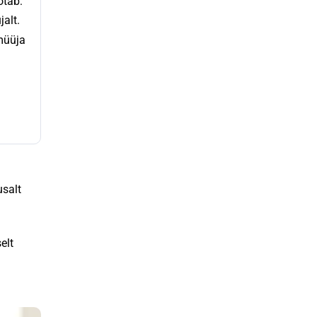
ötab:
jalt.
müüja
usalt
elt