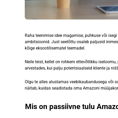
Raha teenimise idee magamise, puhkuse või isegi tei
ambitsioonid. Just seetõttu osaleb paljusid inimes
kõige eksootilisematel teemadel.
Neile teist, kellel on rohkem ettevõtlikku iseloom
arvestades, kui palju potentsiaalseid kliente ja ni
Olgu te alles alustamas veebikaubandusega või so
näitab, kuidas seadistada oma Amazoni müüjakont
Mis on passiivne tulu Amaz