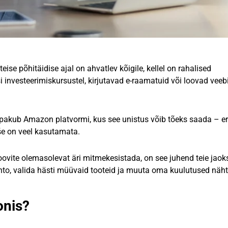
se põhitäidise ajal on ahvatlev kõigile, kellel on rahalised
i investeerimiskursustel, kirjutavad e-raamatuid või loovad veeb
u, pakub Amazon platvormi, kus see unistus võib tõeks saada – eri
šše on veel kasutamata.
ovite olemasolevat äri mitmekesistada, on see juhend teie jaok
o, valida hästi müüvaid tooteid ja muuta oma kuulutused näh
onis?