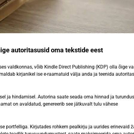
ige autoritasusid oma tekstide eest
es valdkonnas, võib Kindle Direct Publishing (KDP) olla õige val
aldab kirjanikel ise e-raamatuid välja anda ja teenida autorita
sel ja hindamisel. Autorina saate seada oma hinnad ja turundus
 raamat on avaldatud, genereerib see jätkuvalt tulu vähese
portfelliga. Kirjutades rohkem pealkirju ja uurides erinevaid ž
 olete teadlik turusuundumustest, saate maksimeerida oma autor