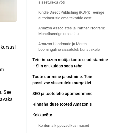
sissetuleku võti
Kindle Direct Publishing (KDP): Teenige
autoritasusid oma tekstide eest
Amazon Associates ja Partner Program:
Monetiseerige oma sisu
Amazon Handmade ja Merch:
ikursusi
Loominguline sissetulek kunstnikele
Teie Amazon müüja konto seadistamine
– Siin on, kuidas seda teha
ti
Toote uurimine ja ostmine: Teie
passiivse sissetuleku nurgakivi
s. See
SEO ja tootelehe optimeerimine
tavaks.
Hinnahalduse tooted Amazonis
Kokkuvõte
Korduma kippuvad küsimused