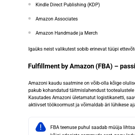
Kindle Direct Publishing (KDP)
Amazon Associates
Amazon Handmade ja Merch
Igaüks neist valikutest sobib erinevat tüüpi ettevõt
Fulfillment by Amazon (FBA) – passi
Amazoni kaudu saatmine on võib-olla kõige olulis
pakub kohandatud täitmislahendust tootealustele e
Kasutades Amazoni ületamatut logistikanetti, sa
aktiivset töökoormust ja võimaldab äri lühikese aj
FBA teenuse puhul saadab müüja lihtsa