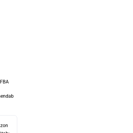
 FBA
ähendab
azon