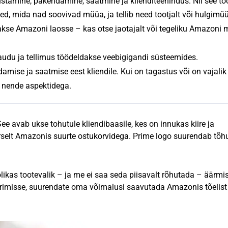
stamine, pakendamine, saatmine ja klienditeenindus. Nii see tö
ted, mida nad soovivad müüa, ja tellib need tootjalt või hulgimüü
akse Amazoni laosse – kas otse jaotajalt või tegeliku Amazoni 
kaudu ja tellimus töödeldakse veebigigandi süsteemides.
mise ja saatmise eest kliendile. Kui on tagastus või on vajalik
a nende aspektidega.
e avab ukse tohutule kliendibaasile, kes on innukas kiire ja
rselt Amazonis suurte ostukorvidega. Prime logo suurendab tõh
likas tootevalik – ja me ei saa seda piisavalt rõhutada – äärmis
uurimisse, suurendate oma võimalusi saavutada Amazonis tõelist