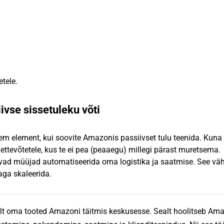
etele.
ivse sissetuleku võti
em element, kui soovite Amazonis passiivset tulu teenida. Kuna
ttevõtetele, kus te ei pea (peaaegu) millegi pärast muretsema.
avad müüjad automatiseerida oma logistika ja saatmise. See v
aga skaleerida.
lt oma tooted Amazoni täitmis keskusesse. Sealt hoolitseb Am