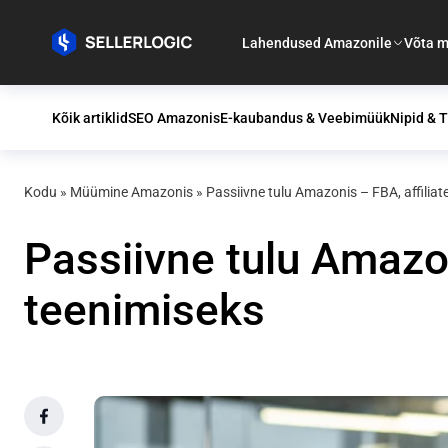
Lahendused Amazonile
Võta m
Kõik artiklid
SEO Amazonis
E-kaubandus & Veebimüük
Nipid & T
Kodu
»
Müümine Amazonis
»
Passiivne tulu Amazonis – FBA, affilia
Passiivne tulu Amazon
teenimiseks