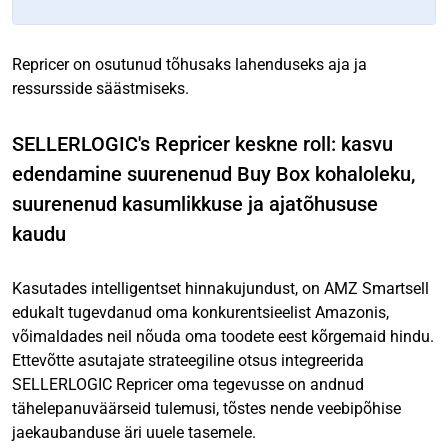
Repricer on osutunud tõhusaks lahenduseks aja ja
ressursside säästmiseks.
SELLERLOGIC's Repricer keskne roll: kasvu
edendamine suurenenud Buy Box kohaloleku,
suurenenud kasumlikkuse ja ajatõhususe
kaudu
Kasutades intelligentset hinnakujundust, on AMZ Smartsell
edukalt tugevdanud oma konkurentsieelist Amazonis,
võimaldades neil nõuda oma toodete eest kõrgemaid hindu.
Ettevõtte asutajate strateegiline otsus integreerida
SELLERLOGIC Repricer oma tegevusse on andnud
tähelepanuväärseid tulemusi, tõstes nende veebipõhise
jaekaubanduse äri uuele tasemele.