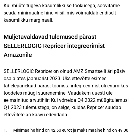
Kui müüte tugeva kasumlikkuse fookusega, soovitame
seada minimaalne hind viisil, mis võimaldab endiselt
kasumlikku marginaali.
Muljetavaldavad tulemused pärast
SELLERLOGIC Repricer integreerimist
Amazonile
SELLERLOGIC Repricer on olnud AMZ Smartselli äri püsiv
osa alates jaanuarist 2023. Üks ettevõtte esimesi
tähelepanekuid pärast tööriista integreerimist oli enamikus
toodetes müügi suurenemine. Vaadakem uuesti üle
eelmainitud arvutihiir: Kui võrrelda Q4 2022 müügitulemusi
Q1 2023 tulemustega, on selge, kuidas Repricer suudab
ettevõtete äri kasvu edendada.
Minimaalne hind on 42,50 eurot ja maksimaalne hind on 49,00