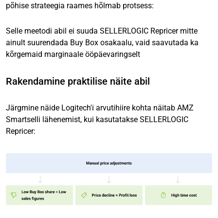
põhise strateegia raames hõlmab protsess:
Selle meetodi abil ei suuda SELLERLOGIC Repricer mitte
ainult suurendada Buy Box osakaalu, vaid saavutada ka
kõrgemaid marginaale ööpäevaringselt
Rakendamine praktilise näite abil
Järgmine näide Logitech'i arvutihiire kohta näitab AMZ
Smartselli lähenemist, kui kasutatakse SELLERLOGIC
Repricer: