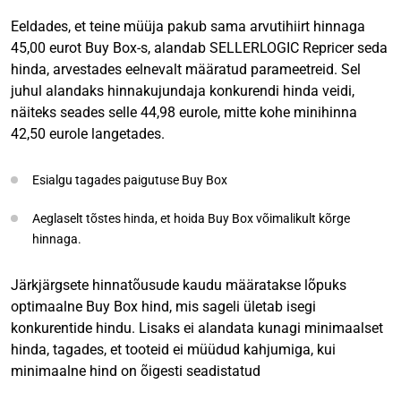
Eeldades, et teine müüja pakub sama arvutihiirt hinnaga
45,00 eurot Buy Box-s, alandab SELLERLOGIC Repricer seda
hinda, arvestades eelnevalt määratud parameetreid. Sel
juhul alandaks hinnakujundaja konkurendi hinda veidi,
näiteks seades selle 44,98 eurole, mitte kohe minihinna
42,50 eurole langetades.
Esialgu tagades paigutuse Buy Box
Aeglaselt tõstes hinda, et hoida Buy Box võimalikult kõrge
hinnaga.
Järkjärgsete hinnatõusude kaudu määratakse lõpuks
optimaalne Buy Box hind, mis sageli ületab isegi
konkurentide hindu. Lisaks ei alandata kunagi minimaalset
hinda, tagades, et tooteid ei müüdud kahjumiga, kui
minimaalne hind on õigesti seadistatud