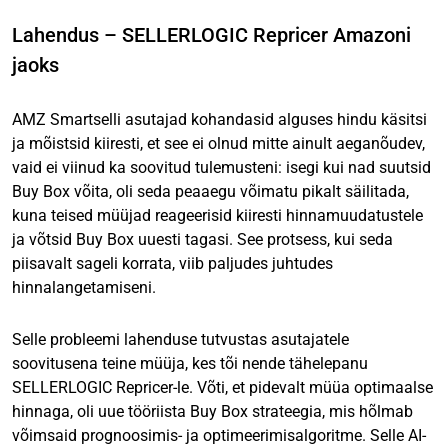
Lahendus – SELLERLOGIC Repricer Amazoni
jaoks
AMZ Smartselli asutajad kohandasid alguses hindu käsitsi
ja mõistsid kiiresti, et see ei olnud mitte ainult aeganõudev,
vaid ei viinud ka soovitud tulemusteni: isegi kui nad suutsid
Buy Box võita, oli seda peaaegu võimatu pikalt säilitada,
kuna teised müüjad reageerisid kiiresti hinnamuudatustele
ja võtsid Buy Box uuesti tagasi. See protsess, kui seda
piisavalt sageli korrata, viib paljudes juhtudes
hinnalangetamiseni.
Selle probleemi lahenduse tutvustas asutajatele
soovitusena teine müüja, kes tõi nende tähelepanu
SELLERLOGIC Repricer-le. Võti, et pidevalt müüa optimaalse
hinnaga, oli uue tööriista Buy Box strateegia, mis hõlmab
võimsaid prognoosimis- ja optimeerimisalgoritme. Selle AI-