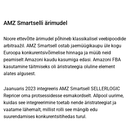
AMZ Smartselli ärimudel
Noore ettevõtte ärimudel põhineb klassikalisel veebipoodide
arbitraažil. AMZ Smartsell ostab jaemüügikaupu üle kogu
Euroopa konkurentsivõimelise hinnaga ja müüb neid
peamiselt Amazoni kaudu kasumiga edasi. Amazoni FBA
kasutamine täitmiseks oli äristrateegia oluline element
alates algusest.
Jaanuaris 2023 integreeris AMZ Smartsell SELLERLOGIC
Repricer oma protsessidesse esmakordselt. Allpool uurime,
kuidas see integreerimine toetab nende äristrateegiat ja
vaatame lähemalt, millist rolli see mängib edu
suurendamises konkurentsitihedas turul.