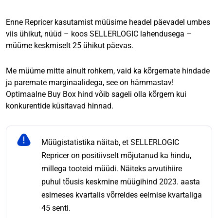
Enne Repricer kasutamist müüsime headel päevadel umbes
viis ühikut, nüüd – koos SELLERLOGIC lahendusega –
müüme keskmiselt 25 ühikut päevas.
Me müüme mitte ainult rohkem, vaid ka kõrgemate hindade
ja paremate marginaalidega, see on hämmastav!
Optimaalne Buy Box hind võib sageli olla kõrgem kui
konkurentide küsitavad hinnad.
Müügistatistika näitab, et SELLERLOGIC
Repricer on positiivselt mõjutanud ka hindu,
millega tooteid müüdi. Näiteks arvutihiire
puhul tõusis keskmine müügihind 2023. aasta
esimeses kvartalis võrreldes eelmise kvartaliga
45 senti.