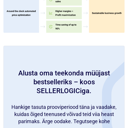
Alusta oma teekonda müüjast
bestselleriks – koos
SELLERLOGICiga.
Hankige tasuta prooviperiood täna ja vaadake,
kuidas õiged teenused võivad teid viia heast
parimaks. Ärge oodake. Tegutsege kohe