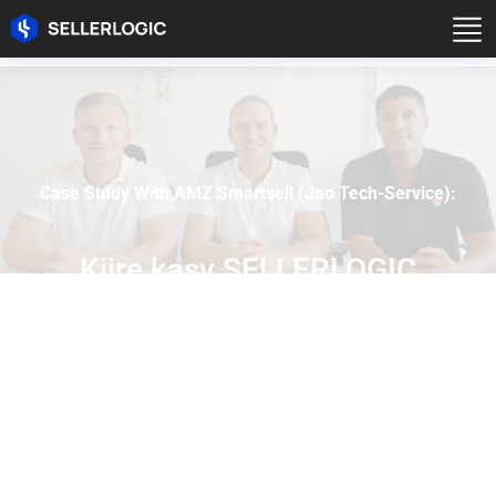
Case Study With AMZ Smartsell (Jao Tech-Service):
Kiire kasv SELLERLOGIC
Repricer käes