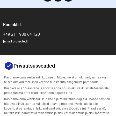
Kontaktid
+49 211 900 64 120
[email protected]
Privaatsusseaded
Kasutame oma veebisaidil küpsiseid. Mõned neist on olulised, samas kui
teised aitavad meil seda veebisaiti ja kasutajakogemust parandada.
Kui olete alla 16-aastane ja soovite anda nõusoleku valikulistele teenustele,
Ettevõte
peate küsima oma seaduslikelt hooldajatelt luba.
Kasutame oma veebisaidil küpsiseid ja muid tehnoloogiaid. Mõned neist on
Tugi
hädavajalikud, samas kui teised aitavad meil seda veebisaiti ja teie
kogemust parandada. Isikuandmeid võidakse töödelda (nt IP-aadressid),
näiteks isikupärastatud reklaamide ja sisu või reklaamide ja sisu mõõtmise