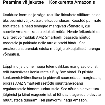
Peamine väljakutse – Konkurents Amazonis
Usalduse loomine ja väga kasulike ärisuhete säilitamine on
üks peamisi väljakutseid e-kaubanduses. Koostöö parimate
tootjatega ja head tehingud mängivad võtmerolli, kui
soovite Amazoni kaudu edukalt müüa. Nende ärikontaktide
kvaliteet võimaldab AMZ Smartsellil pääseda nõutud
toodetele ja pakkuda neile atraktiivseid hindu. See
omakorda suurendab eduka müügi ja pikaajalise äriarengu
võimalusi.
Lõpphind ja üldine müüja tulemuslikkus mängivad olulist
rolli intensiivses konkurentsis Buy Box nimel. Et püsida
konkurentsivõimelisena ja pidevalt suurendada marginaale,
pööras AMZ Smartsell seetõttu suurt tähelepanu
regulaarsetele hinnamuudatustele. See nõuab pidevat turu
jälgimist ja kiiret reageerimist, et tõhusalt tegeleda pidevate
muutustega dünaamilisel platvormil nagu Amazon.