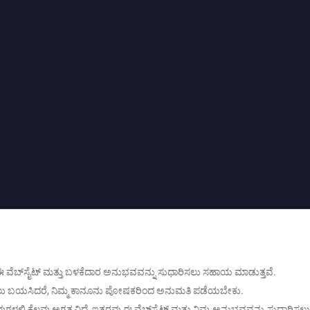
ತರವು ಈ ವೆಬ್‌ಸೈಟ್ ಮತ್ತು ಬಳಕೆದಾರ ಅನುಭವವನ್ನು ಸುಧಾರಿಸಲು ಸಹಾಯ ಮಾಡುತ್ತವೆ.
ಮತಿ ನೀಡಲು ಬಯಸಿದರೆ, ನಿಮ್ಮ ಕಾನೂನು ಪೋಷಕರಿಂದ ಅನುಮತಿ ಪಡೆಯಬೇಕು.
. ಅವುಗಳಲ್ಲಿ ಕೆಲವು ಅಗತ್ಯವಿದೆ, ಇತರವು ಈ ವೆಬ್‌ಸೈಟ್ ಮತ್ತು ನಿಮ್ಮ ಅನುಭವವನ್ನು ಸುಧಾರ