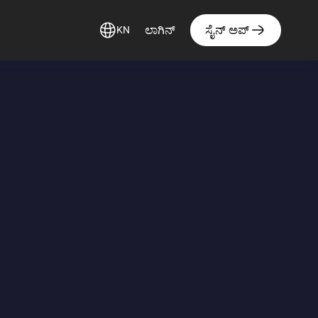
ಲಾಗಿನ್
ಸೈನ್ ಅಪ್
KN