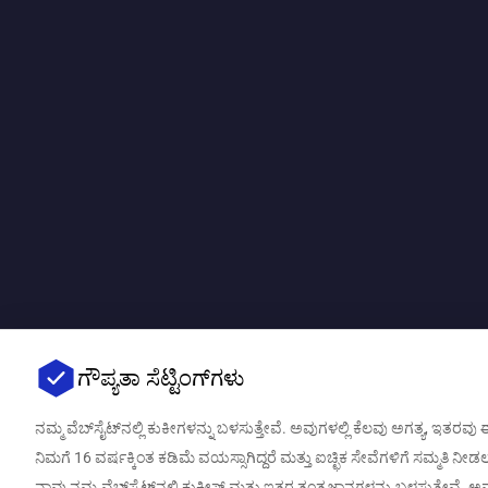
ಗೌಪ್ಯತಾ ಸೆಟ್ಟಿಂಗ್‌ಗಳು
ನಮ್ಮ ವೆಬ್‌ಸೈಟ್‌ನಲ್ಲಿ ಕುಕೀಗಳನ್ನು ಬಳಸುತ್ತೇವೆ. ಅವುಗಳಲ್ಲಿ ಕೆಲವು ಅಗತ್ಯ, ಇ
ನಿಮಗೆ 16 ವರ್ಷಕ್ಕಿಂತ ಕಡಿಮೆ ವಯಸ್ಸಾಗಿದ್ದರೆ ಮತ್ತು ಐಚ್ಛಿಕ ಸೇವೆಗಳಿಗೆ ಸಮ್
ನಾವು ನಮ್ಮ ವೆಬ್‌ಸೈಟ್‌ನಲ್ಲಿ ಕುಕೀಸ್ ಮತ್ತು ಇತರ ತಂತ್ರಜ್ಞಾನಗಳನ್ನು ಬಳಸುತ್ತೇವೆ