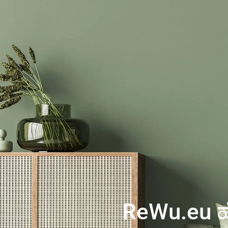
ReWu.eu ಹೇ