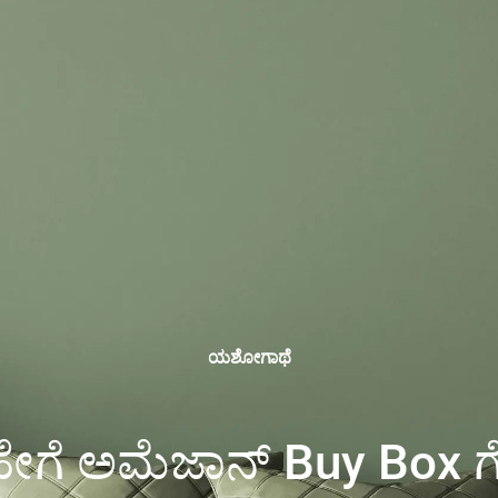
ಯಶೋಗಾಥೆ
ಗೆ ಅಮೆಜಾನ್ Buy Box ಗೆ 