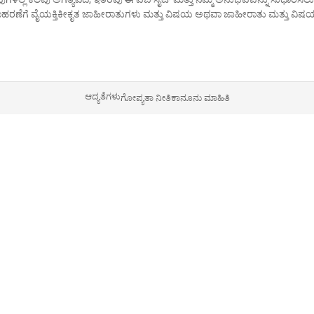
ದಾಹರಣೆಗೆ ವೈಯಕ್ತಿಕೀಕೃತ ಜಾಹೀರಾತುಗಳು ಮತ್ತು ವಿಷಯ ಅಥವಾ ಜಾಹೀರಾತು ಮತ್ತು ವಿಷಯ
ಆದ್ಯತೆಗಳು
ಗೋಪ್ಯತಾ ನೀತಿ
ಕಾನೂನು ಮಾಹಿತಿ
ಹಿನ್ನೆಲೆ:
ಫ್ಲೋರಿಯನ್ ವುಚರ್‌ಪೆನಿಂಗ್ ತನ್ನ ಕುಟುಂಬದ ನಿರ್ವಹಣೆಯ ವಿದ್ಯುತ್ ವ್ಯ
ಹುಡುಕುತ್ತಿದ್ದನು. ಸ್ನೇಹಿತನ ಸಲಹೆಯಂತೆ, ಅವರು ಅಮೆಜಾನ್‌ನಲ್ಲಿ ಮಾರಾಟ