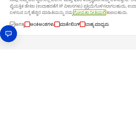
ವೈಯಕ್ತಿಕ ಡೇಟಾ (ಉದಾಹರಣೆಗೆ IP ವಿಳಾಸಗಳು) ಪ್ರಕ್ರಿಯೆಗೊಳಿಸಲಾಗಬಹುದು, ಉ
ಬಳಸುವ ಬಗ್ಗೆ ಹೆಚ್ಚಿನ ಮಾಹಿತಿಯನ್ನು ನಮ್ಮ
ಗೋಪ್ಯತಾ ನೀತಿಯಲ್ಲಿ
ಕಾಣಬಹುದು.
ಅಗತ್ಯ
ಅಂಕಿಅಂಶಗಳು
ಮಾರ್ಕೆಟಿಂಗ್
ಬಾಹ್ಯ ಮಾಧ್ಯಮ