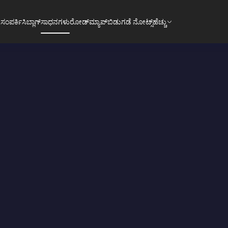
 ಸಂಪರ್ಕಿಸಿ
ಬ್ಲಾಗ್
ಸಾಧನಗಳು
ರೋಡ್‌ಮ್ಯಾಪ್
ಬಿಡುಗಡೆ ನೋಟ್ಸ್
ಹೆಚ್ಚು