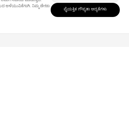
ದ ಅಳೆಯುವಿಕೆಗಾಗಿ. ನಿಮ್ಮ ಡೇಟಾ
ವೈಯಕ್ತಿಕ ಗೌಪ್ಯತಾ ಆದ್ಯತೆಗಳು
ವಹಾರದಲ್ಲಿ ಸಂಪೂರ್ಣ ಕಾಲಿಕ ಉದ್ಯೋಗದ ಜೊತೆಗೆ ಹೊಸ ಅನುಭವಗಳನ್ನು
 ಮಾಡಲು ಪರಿಶೀಲನೆ ಮಾಡಲು ಪ್ರಾರಂಭಿಸಿದರು.