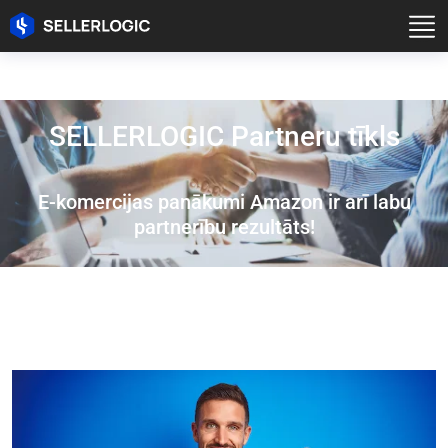
SELLERLOGIC Partneru tīkls
E-komercijas panākumi Amazon ir arī labu
partnerību rezultāts!