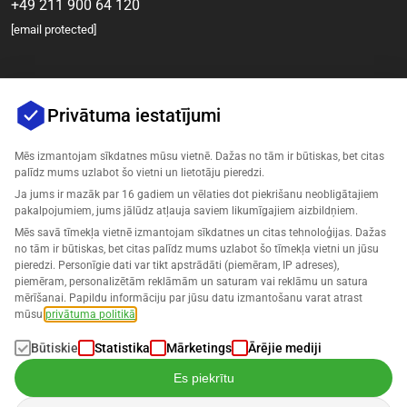
+49 211 900 64 120
[email protected]
Privātuma iestatījumi
Mēs izmantojam sīkdatnes mūsu vietnē. Dažas no tām ir būtiskas, bet citas
palīdz mums uzlabot šo vietni un lietotāju pieredzi.
Ja jums ir mazāk par 16 gadiem un vēlaties dot piekrišanu neobligātajiem
Uzņēmums
pakalpojumiem, jums jālūdz atļauja saviem likumīgajiem aizbildņiem.
Mēs savā tīmekļa vietnē izmantojam sīkdatnes un citas tehnoloģijas. Dažas
Atbalsts
no tām ir būtiskas, bet citas palīdz mums uzlabot šo tīmekļa vietni un jūsu
pieredzi. Personīgie dati var tikt apstrādāti (piemēram, IP adreses),
piemēram, personalizētām reklāmām un saturam vai reklāmu un satura
Risinājumi Amazonam
mērīšanai. Papildu informāciju par jūsu datu izmantošanu varat atrast
mūsu
privātuma politikā
.
Latviešu
Būtiskie
Statistika
Mārketings
Ārējie mediji
Es piekrītu