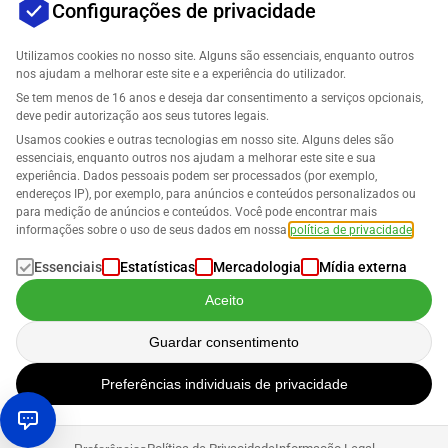
Configurações de privacidade
Utilizamos cookies no nosso site. Alguns são essenciais, enquanto outros
nos ajudam a melhorar este site e a experiência do utilizador.
Se tem menos de 16 anos e deseja dar consentimento a serviços opcionais,
Empresa
deve pedir autorização aos seus tutores legais.
Usamos cookies e outras tecnologias em nosso site. Alguns deles são
Suporte
essenciais, enquanto outros nos ajudam a melhorar este site e sua
experiência. Dados pessoais podem ser processados (por exemplo,
endereços IP), por exemplo, para anúncios e conteúdos personalizados ou
Soluções para Amazon
para medição de anúncios e conteúdos. Você pode encontrar mais
informações sobre o uso de seus dados em nossa
política de privacidade
.
Português
Essenciais
Estatísticas
Mercadologia
Mídia externa
Aceito
Guardar consentimento
Os dados são processados de acordo com a nossa
Política de Privacidade
.
Preferências individuais de privacidade
Copyright © 2026 SELLERLOGIC. Todos os direitos reservados