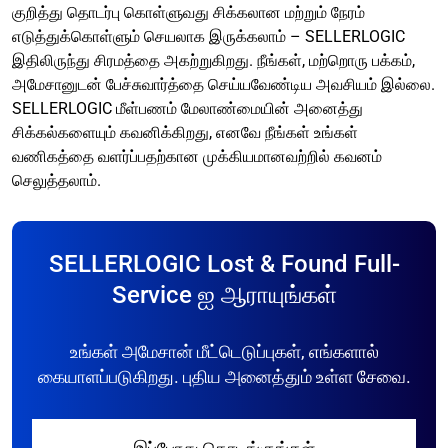
குறித்து தொடர்பு கொள்ளுவது சிக்கலான மற்றும் நேரம்
எடுத்துக்கொள்ளும் செயலாக இருக்கலாம் – SELLERLOGIC
இதிலிருந்து சிரமத்தை அகற்றுகிறது. நீங்கள், மற்றொரு பக்கம்,
அமேசானுடன் பேச்சுவார்த்தை செய்யவேண்டிய அவசியம் இல்லை.
SELLERLOGIC மீள்பணம் மேலாண்மையின் அனைத்து
சிக்கல்களையும் கவனிக்கிறது, எனவே நீங்கள் உங்கள்
வணிகத்தை வளர்ப்பதற்கான முக்கியமானவற்றில் கவனம்
செலுத்தலாம்.
SELLERLOGIC Lost & Found Full-
Service ஐ ஆராயுங்கள்
உங்கள் அமேசான் மீட்டெடுப்புகள், எங்களால்
கையாளப்படுகிறது. புதிய அனைத்தும் உள்ள சேவை.