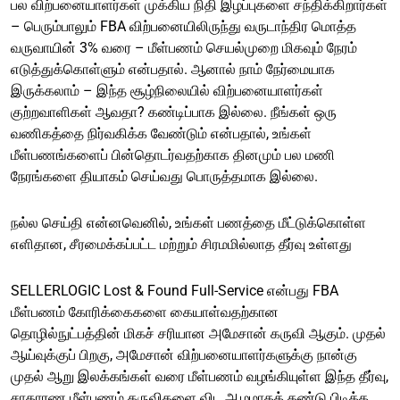
பல விற்பனையாளர்கள் முக்கிய நிதி இழப்புகளை சந்திக்கிறார்கள்
– பெரும்பாலும் FBA விற்பனையிலிருந்து வருடாந்திர மொத்த
வருவாயின் 3% வரை – மீள்பணம் செயல்முறை மிகவும் நேரம்
எடுத்துக்கொள்ளும் என்பதால். ஆனால் நாம் நேர்மையாக
இருக்கலாம் – இந்த சூழ்நிலையில் விற்பனையாளர்கள்
குற்றவாளிகள் ஆவதா? கண்டிப்பாக இல்லை. நீங்கள் ஒரு
வணிகத்தை நிர்வகிக்க வேண்டும் என்பதால், உங்கள்
மீள்பணங்களைப் பின்தொடர்வதற்காக தினமும் பல மணி
நேரங்களை தியாகம் செய்வது பொருத்தமாக இல்லை.
நல்ல செய்தி என்னவெனில், உங்கள் பணத்தை மீட்டுக்கொள்ள
எளிதான, சீரமைக்கப்பட்ட மற்றும் சிரமமில்லாத தீர்வு உள்ளது
SELLERLOGIC Lost & Found Full-Service என்பது FBA
மீள்பணம் கோரிக்கைகளை கையாள்வதற்கான
தொழில்நுட்பத்தின் மிகச் சரியான அமேசான் கருவி ஆகும். முதல்
ஆய்வுக்குப் பிறகு, அமேசான் விற்பனையாளர்களுக்கு நான்கு
முதல் ஆறு இலக்கங்கள் வரை மீள்பணம் வழங்கியுள்ள இந்த தீர்வு,
சாதாரண மீள்பணம் கருவிகளை விட ஆழமாகக் கண்டு பிடிக்க