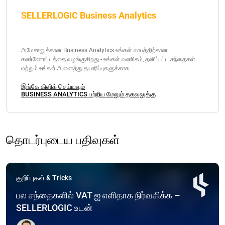
SELLERLOGIC Business Analytics
அமேசானுக்கான Business Analytics உங்கள் லாபத்திற்கான
கண்ணோட்டத்தை வழங்குகிறது - உங்கள் வணிகம், தனிப்பட்ட சந்தைகள்
மற்றும் உங்கள் அனைத்து தயாரிப்புகளுக்காக.
இங்கே கிளிக் செய்யவும்
BUSINESS ANALYTICS பற்றிய மேலும் தகவலுக்கு
தொடர்புடைய பதிவுகள்
குறிப்புகள் & Tricks
பல சந்தைகளில் VAT ஐ எளிதாக நிர்வகிக்க –
SELLERLOGIC உடன்