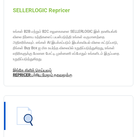
SELLERLOGIC Repricer
உங்கள் B2B மற்றும் B2C சலுகைகளை SELLERLOGIC இன் தானியங்கி
விலை நிர்ணய உத்திகளைப் பயன்படுத்தி உங்கள் வருமானத்தை
அதிகரிக்கவும். எங்கள் AI இயக்கப்படும் இயக்கவியல் விலை கட்டுப்பாடு,
நீங்கள் Buy Box ஐ மிக உயர்ந்த விலையில் உறுதிப்படுத்துகிறது, உங்கள்
எதிரிகளுக்கு மேலான போட்டி முன்னணி எப்போதும் உங்களிடம் இருப்பதை
உறுதிப்படுத்துகிறது.
இங்கே கிளிக் செய்யவும்
REPRICER பற்றிய மேலும் தகவலுக்கு