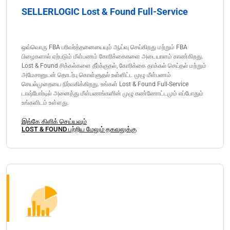
SELLERLOGIC Lost & Found Full-Service
ஒவ்வொரு FBA பரிவர்த்தனையையும் ஆய்வு செய்கிறது மற்றும் FBA
பிழைகளால் ஏற்படும் மீள்பணம் கோரிக்கைகளை அடையாளம் காண்கிறது.
Lost & Found சிக்கல்களை தீர்க்குதல், கோரிக்கை தாக்கல் செய்தல் மற்றும்
அமேசானுடன் தொடர்பு கொள்ளுதல் உள்ளிட்ட முழு மீள்பணம்
செயல்முறையை நிர்வகிக்கிறது. உங்கள் Lost & Found Full-Service
டாஷ்போர்டில் அனைத்து மீள்பணங்களின் முழு கண்ணோட்டமும் எப்போதும்
உங்களிடம் உள்ளது.
இங்கே கிளிக் செய்யவும்
LOST & FOUND பற்றிய மேலும் தகவலுக்கு