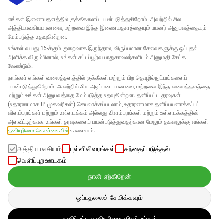
எங்கள் இணையதளத்தில் குக்கீகளைப் பயன்படுத்துகிறோம். அவற்றில் சில
அத்தியாவசியமானவை, மற்றவை இந்த இணையதளத்தையும் பயனர் அனுபவத்தையும்
மேம்படுத்த உதவுகின்றன.
உங்கள் வயது 16-க்கும் குறைவாக இருந்தால், விருப்பமான சேவைகளுக்கு ஒப்புதல்
அளிக்க விரும்பினால், உங்கள் சட்டப்பூர்வ பாதுகாவலர்களிடம் அனுமதி கேட்க
வேண்டும்.
நிறுவனம்
நாங்கள் எங்கள் வலைத்தளத்தில் குக்கீகள் மற்றும் பிற தொழில்நுட்பங்களைப்
பயன்படுத்துகிறோம். அவற்றில் சில அடிப்படையானவை, மற்றவை இந்த வலைத்தளத்தை
மற்றும் உங்கள் அனுபவத்தை மேம்படுத்த உதவுகின்றன. தனிப்பட்ட தரவுகள்
ஆதரவு
(உதாரணமாக IP முகவரிகள்) செயலாக்கப்படலாம், உதாரணமாக தனிப்பயனாக்கப்பட்ட
விளம்பரங்கள் மற்றும் உள்ளடக்கம் அல்லது விளம்பரங்கள் மற்றும் உள்ளடக்கத்தின்
அமசானுக்கான தீர்வுகள்
அளவீட்டிற்காக. உங்கள் தரவுகளைப் பயன்படுத்துவதற்கான மேலும் தகவலுக்கு எங்கள்
தனியுரிமை கொள்கையில்
காணலாம்.
தமிழ்
அத்தியாவசியம்
புள்ளிவிவரங்கள்
சந்தைப்படுத்தல்
வெளிப்புற ஊடகம்
நான் ஏற்கிறேன்
தரவை எங்கள்
தனியுரிமை கொள்கை
க்கு ஏற்ப செயலாக்கப்படுகிறது
ஒப்புதலைச் சேமிக்கவும்
காப்புரிமை © 2026 SELLERLOGIC. அனைத்து உரிமைகளும்
தனிப்பட்ட தனியுரிமை விருப்பங்கள்