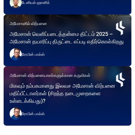
டேனியல் ஹானிக்
அமேசானில் விற்பனை
அமேசான் வெளிப்படைத்தன்மை திட்டம் 2025 –
அமேசான் தயாரிப்பு திருட்டை எப்படி எதிர்கொள்கிறது
ரோபின் பால்ஸ்
அமேசான் விற்பனையாளர்களுக்கான கருவிகள்
மிகவும் நம்பகமானது இலவச அமேசான் விற்பனை
மதிப்பீட்டாளர்கள் (சிறந்த நடைமுறைகளை
உள்ளடக்கியது)?
ரோபின் பால்ஸ்