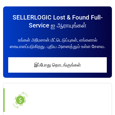
SELLERLOGIC Lost & Found Full-
Service ஐ ஆராயுங்கள்
உங்கள் அமேசான் மீட்டெடுப்புகள், எங்களால்
கையாளப்படுகிறது. புதிய அனைத்தும் உள்ள சேவை.
இப்போது தொடங்குங்கள்