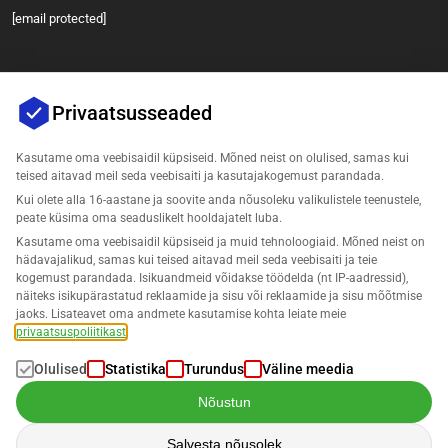
[email protected]
Privaatsusseaded
Kasutame oma veebisaidil küpsiseid. Mõned neist on olulised, samas kui
teised aitavad meil seda veebisaiti ja kasutajakogemust parandada.
Kui olete alla 16-aastane ja soovite anda nõusoleku valikulistele teenustele,
Ettevõte
peate küsima oma seaduslikelt hooldajatelt luba.
Kasutame oma veebisaidil küpsiseid ja muid tehnoloogiaid. Mõned neist on
Tugi
hädavajalikud, samas kui teised aitavad meil seda veebisaiti ja teie
kogemust parandada. Isikuandmeid võidakse töödelda (nt IP-aadressid),
näiteks isikupärastatud reklaamide ja sisu või reklaamide ja sisu mõõtmise
Lahendused Amazonile
jaoks. Lisateavet oma andmete kasutamise kohta leiate meie
privaatsuspoliitikast
.
Eesti
Olulised
Statistika
Turundus
Väline meedia
Nõustun
Salvesta nõusolek