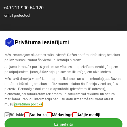
+49 211 900 64 120
[email protected]
Privātuma iestatījumi
Mēs izmantojam sīkdatnes mūsu vietnē. Dažas no tām ir būtiskas, bet citas
palīdz mums uzlabot šo vietni un lietotāju pieredzi.
Ja jums ir mazāk par 16 gadiem un vēlaties dot piekrišanu neobligātajiem
Uzņēmums
pakalpojumiem, jums jālūdz atļauja saviem likumīgajiem aizbildņiem.
Mēs savā tīmekļa vietnē izmantojam sīkdatnes un citas tehnoloģijas. Dažas
Atbalsts
no tām ir būtiskas, bet citas palīdz mums uzlabot šo tīmekļa vietni un jūsu
pieredzi. Personīgie dati var tikt apstrādāti (piemēram, IP adreses),
piemēram, personalizētām reklāmām un saturam vai reklāmu un satura
Risinājumi Amazonam
mērīšanai. Papildu informāciju par jūsu datu izmantošanu varat atrast
mūsu
privātuma politikā
.
Latviešu
Būtiskie
Statistika
Mārketings
Ārējie mediji
Es piekrītu