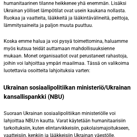
humanitaarinen tilanne heikkenee yhä enemmän. Lisäksi
Ukrainan yölliset lämpötilat ovat usein kaukana nollasta.
Ruokaa ja vaatteita, lääkkeitä ja lääkintävälineitä, peittoja,
lämmitysaineita ja paljon muuta puuttuu.
Koska emme halua ja voi pysyä toimettomina, haluamme
myös kutsua teidät auttamaan mahdollisuuksienne
mukaan. Monet organisaatiot ovat perustaneet rahastoja,
joihin voi lahjoittaa ympäri maailmaa. Tässä on valikoima
luotettavia osoitteita lahjoituksia varten:
Ukrainan sosiaalipolitiikan ministeriö/Ukrainan
kansallispankki (NBU)
Suoraan Ukrainan sosiaalipolitiikan ministeriölle voi
lahjoittaa NBU:n kautta. Varat käytetään humanitaarisiin
tarkoituksiin, kuten elintarvikkeisiin, pakolaismajoitukseen,
vaatteisiin, kenkiin ja lääkkeisiin Ukrainan väestölle.