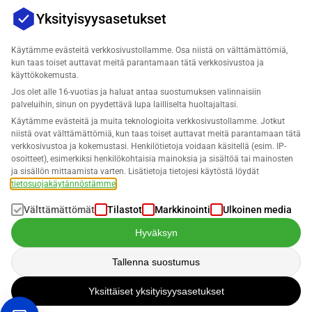
Yksityisyysasetukset
Käytämme evästeitä verkkosivustollamme. Osa niistä on välttämättömiä,
kun taas toiset auttavat meitä parantamaan tätä verkkosivustoa ja
käyttökokemusta.
Jos olet alle 16-vuotias ja haluat antaa suostumuksen valinnaisiin
Yritys
palveluihin, sinun on pyydettävä lupa lailliselta huoltajaltasi.
Käytämme evästeitä ja muita teknologioita verkkosivustollamme. Jotkut
Tuki
niistä ovat välttämättömiä, kun taas toiset auttavat meitä parantamaan tätä
verkkosivustoa ja kokemustasi. Henkilötietoja voidaan käsitellä (esim. IP-
osoitteet), esimerkiksi henkilökohtaisia mainoksia ja sisältöä tai mainosten
Ratkaisut Lost & Found varten
ja sisällön mittaamista varten. Lisätietoja tietojesi käytöstä löydät
tietosuojakäytännöstämme
.
Suomi
Välttämättömät
Tilastot
Markkinointi
Ulkoinen media
Hyväksyn
Tallenna suostumus
Tietoja käsitellään meidän
Tietosuojakäytännön
mukaisesti
Yksittäiset yksityisyysasetukset
Tekijänoikeus © 2026 SELLERLOGIC. Kaikki oikeudet pidätetään.