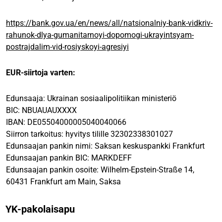
https://bank.gov.ua/en/news/all/natsionalniy-bank-vidkriv-
rahunok-dlya-gumanitarnoyi-dopomogi-ukrayintsyam-
postrajdalim-vid-rosiyskoyi-agresiyi
EUR-siirtoja varten:
Edunsaaja: Ukrainan sosiaalipolitiikan ministeriö
BIC: NBUAUAUXXXX
IBAN: DE05504000005040040066
Siirron tarkoitus: hyvitys tilille 32302338301027
Edunsaajan pankin nimi: Saksan keskuspankki Frankfurt
Edunsaajan pankin BIC: MARKDEFF
Edunsaajan pankin osoite: Wilhelm-Epstein-Straße 14,
60431 Frankfurt am Main, Saksa
YK-pakolaisapu