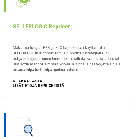
SELLERLOGIC Repricer
Maksimoi tulojasi B2B- ja B2C-tarjouksillasi käyttämällä
SELLERLOGICin automatisoituja hinnoittelustrategioita. AI-
pohjainen dynaaminen hinnoittelun hallinta varmistaa, että saat
Buy Boxin mahdollisimman korkealla hinnalla, taaten, että sinulla
on aina kilpailuetu kilpailijoihisi nähden.
KLIKKAA TÄSTÄ
LISÄTIETOJA REPRICERISTÄ