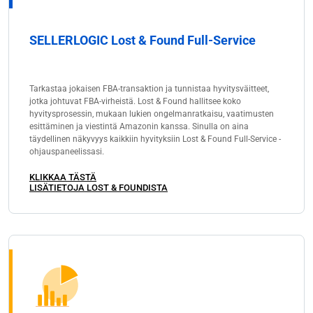
SELLERLOGIC Lost & Found Full-Service
Tarkastaa jokaisen FBA-transaktion ja tunnistaa hyvitysväitteet,
jotka johtuvat FBA-virheistä. Lost & Found hallitsee koko
hyvitysprosessin, mukaan lukien ongelmanratkaisu, vaatimusten
esittäminen ja viestintä Amazonin kanssa. Sinulla on aina
täydellinen näkyvyys kaikkiin hyvityksiin Lost & Found Full-Service -
ohjauspaneelissasi.
KLIKKAA TÄSTÄ
LISÄTIETOJA LOST & FOUNDISTA