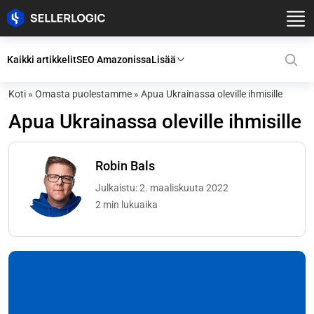
Kaikki artikkelit
SEO Amazonissa
Lisää
Koti
»
Omasta puolestamme
»
Apua Ukrainassa oleville ihmisille
Apua Ukrainassa oleville ihmisille
Robin Bals
Julkaistu: 2. maaliskuuta 2022
2 min lukuaika