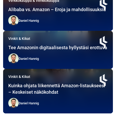
Verkkokauppa & Verkkokauppa
Alibaba vs. Amazon – Eroja ja mahdollisuuksia
Daniel Hannig
Vinkit & Kikat
Tee Amazonin digitaalisesta hyllystäsi erottuva
Daniel Hannig
Vinkit & Kikat
Kuinka ohjata liikennettä Amazon-listaukseesi
– Keskeiset näkökohdat
Daniel Hannig