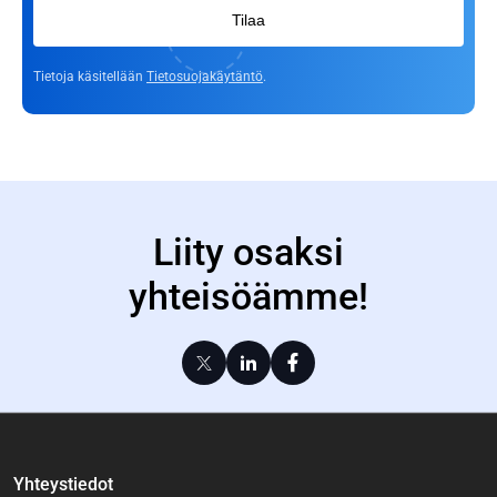
Tilaa
Tietoja käsitellään
Tietosuojakäytäntö
.
Liity osaksi
yhteisöämme!
Yhteystiedot