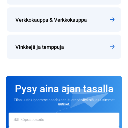
Verkkokauppa & Verkkokauppa
Vinkkejä ja temppuja
Pysy aina ajan tasalla
Tilaa uutiskirjeemme saadaksesi tuotepäivityksiä ja uusimmat
uutiset.