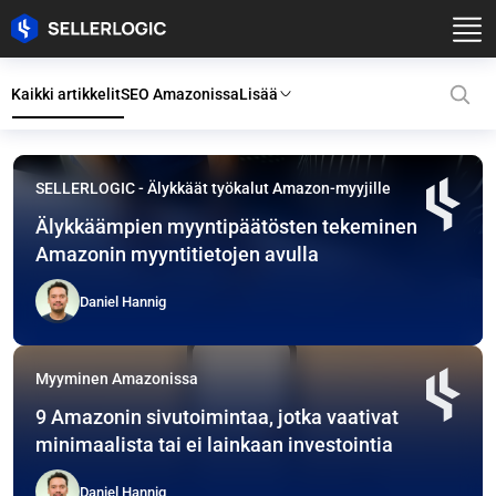
Kaikki artikkelit
SEO Amazonissa
Lisää
SELLERLOGIC blogi: Korkeal
SELLERLOGIC - Älykkäät työkalut Amazon-myyjille
Älykkäämpien myyntipäätösten tekeminen
Amazonin myyntitietojen avulla
Daniel Hannig
Myyminen Amazonissa
9 Amazonin sivutoimintaa, jotka vaativat
minimaalista tai ei lainkaan investointia
Daniel Hannig