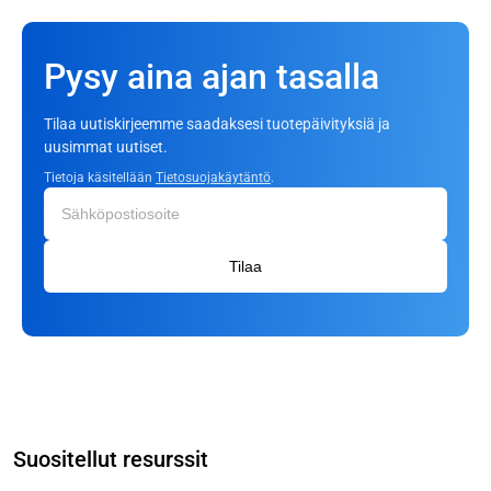
Pysy aina ajan tasalla
Tilaa uutiskirjeemme saadaksesi tuotepäivityksiä ja
uusimmat uutiset.
Tietoja käsitellään
Tietosuojakäytäntö
.
Tilaa
Suositellut resurssit