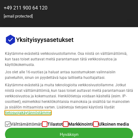
+49 211 900 64 120
[email protected]
Yksityisyysasetukset
Käytämme evästeitä verkkosivustollamme. Osa niistä on välttämättömiä,
kun taas toiset auttavat meitä parantamaan tätä verkkosivustoa ja
käyttökokemusta.
Jos olet alle 16-vuotias ja haluat antaa suostumuksen valinnaisiin
Yritys
palveluihin, sinun on pyydettävä lupa lailliselta huoltajaltasi.
Käytämme evästeitä ja muita teknologioita verkkosivustollamme. Jotkut
Tuki
niistä ovat välttämättömiä, kun taas toiset auttavat meitä parantamaan tätä
verkkosivustoa ja kokemustasi. Henkilötietoja voidaan käsitellä (esim. IP-
osoitteet), esimerkiksi henkilökohtaisia mainoksia ja sisältöä tai mainosten
Ratkaisut Lost & Found varten
ja sisällön mittaamista varten. Lisätietoja tietojesi käytöstä löydät
tietosuojakäytännöstämme
.
Suomi
Välttämättömät
Tilastot
Markkinointi
Ulkoinen media
Hyväksyn