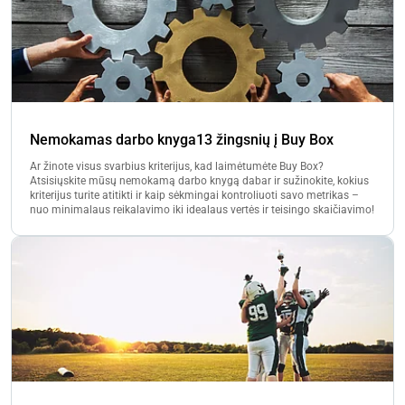
Nemokamas darbo knyga13 žingsnių į Buy Box
Ar žinote visus svarbius kriterijus, kad laimėtumėte Buy Box?
Atsisiųskite mūsų nemokamą darbo knygą dabar ir sužinokite, kokius
kriterijus turite atitikti ir kaip sėkmingai kontroliuoti savo metrikas –
nuo minimalaus reikalavimo iki idealaus vertės ir teisingo skaičiavimo!