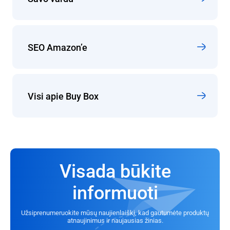
SEO Amazon’e
Visi apie Buy Box
Visada būkite
informuoti
Užsiprenumeruokite mūsų naujienlaiškį, kad gautumėte produktų
atnaujinimus ir naujausias žinias.