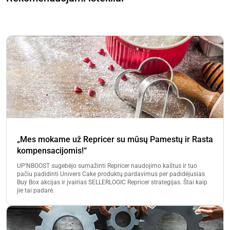
„Mes mokame už Repricer su mūsų Pamestų ir Rasta
kompensacijomis!“
UP‘NBOOST sugebėjo sumažinti Repricer naudojimo kaštus ir tuo
pačiu padidinti Univers Cake produktų pardavimus per padidėjusias
Buy Box akcijas ir įvairias SELLERLOGIC Repricer strategijas. Štai kaip
jie tai padarė.