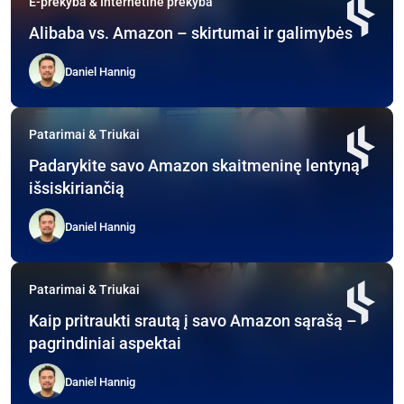
E-prekyba & Internetinė prekyba
Alibaba vs. Amazon – skirtumai ir galimybės
Daniel Hannig
Patarimai & Triukai
Padarykite savo Amazon skaitmeninę lentyną
išsiskiriančią
Daniel Hannig
Patarimai & Triukai
Kaip pritraukti srautą į savo Amazon sąrašą –
pagrindiniai aspektai
Daniel Hannig