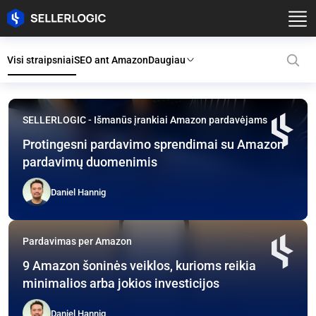
Visi straipsniai
SEO ant Amazon
Daugiau
SELLERLOGIC tinklaraštis: 
SELLERLOGIC - Išmanūs įrankiai Amazon pardavėjams
Protingesni pardavimo sprendimai su Amazon
pardavimų duomenimis
Daniel Hannig
Pardavimas per Amazon
9 Amazon šoninės veiklos, kurioms reikia
minimalios arba jokios investicijos
Daniel Hannig