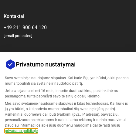
Kontaktai
+49 211 900 64 120
[email protected]
Privatumo nustatymai
Savo svetainėje naudojame slapukus. Kai kurie iš jų yra būtini, o kiti padeda
mums tobulinti šią svetainę ir naudotojo patirtį.
Jei esate jaunesni nei 16 metų ir norite duoti sutikimą pasirinktinėms
Įmonė
paslaugoms, turite paprašyti savo teisinių globėjų leidimo.
Mes savo svetainėje naudojame slapukus ir kitas technologijas. Kai kurie iš
Palaikymas
jų yra būtini, o kiti padeda mums tobulinti šią svetainę ir jūsų patirtį.
Asmeniniai duomenys gali būti tvarkomi (pvz., IP adresai), pavyzdžiui,
personalizuotoms reklamoms ir turiniui arba reklamų ir turinio matavimui.
Sprendimai Amazonui
Daugiau informacijos apie jūsų duomenų naudojimą galite rasti mūsų
privatumo politikoje
.