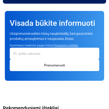
Visada būkite informuoti
Užsiprenumeruokite mūsų naujienlaiškį, kad gautumėte
produktų atnaujinimus ir naujausias žinias.
Duomenys tvarkomi pagal mūsų
Privatumo politika
.
Prenumeruoti
Rekomenduojami ištekliai