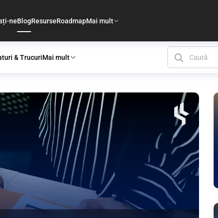
ați-ne
Blog
Resurse
Roadmap
Mai mult
aturi & Trucuri
Mai mult
ut de înaltă calitate despr