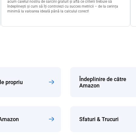
acum caietul nostru de sarcini gratuit și află ce criterii trebuie să
îndeplinești și cum să îți controlezi cu succes metricii – de la cerința
minimă la valoarea ideală până la calculul corect!
Îndeplinire de către
e propriu
Amazon
 Amazon
Sfaturi & Trucuri