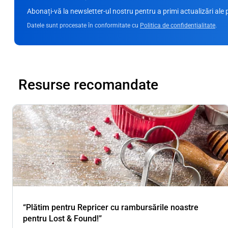
Abonați-vă la newsletter-ul nostru pentru a primi actualizări ale p
Datele sunt procesate în conformitate cu
Politica de confidențialitate
.
Resurse recomandate
“Plătim pentru Repricer cu rambursările noastre
pentru Lost & Found!”