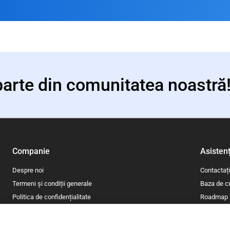
parte din comunitatea noastră
Companie
Asisten
Despre noi
Contactaț
Termeni și condiții generale
Baza de c
Politica de confidențialitate
Roadmap
Politica de cookie-uri
Blog
Informații legale