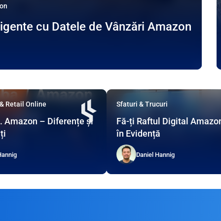
zon
eligente cu Datele de Vânzări Amazon
 Retail Online
Sfaturi & Trucuri
. Amazon – Diferențe și
Fă-ți Raftul Digital Amazo
ți
în Evidență
Hannig
Daniel Hannig