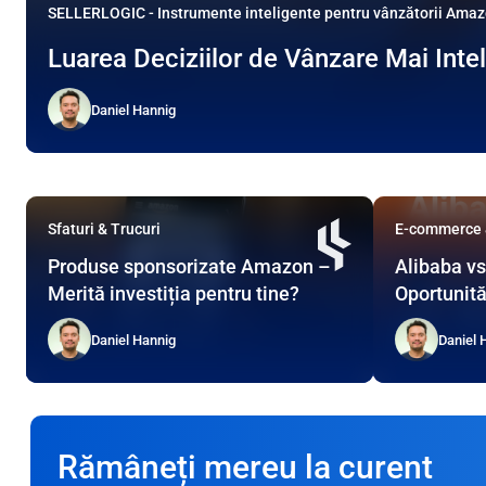
SELLERLOGIC - Instrumente inteligente pentru vânzătorii Ama
Luarea Deciziilor de Vânzare Mai Int
Daniel Hannig
Sfaturi & Trucuri
E-commerce &
Produse sponsorizate Amazon –
Alibaba vs
Merită investiția pentru tine?
Oportunită
Daniel Hannig
Daniel 
Rămâneți mereu la curent