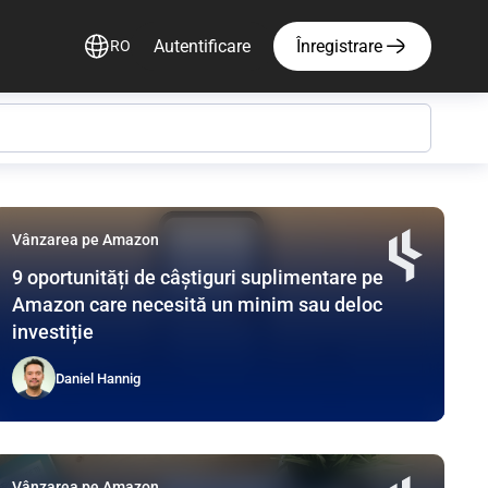
Autentificare
Înregistrare
RO
e Amazon!
Vânzarea pe Amazon
9 oportunități de câștiguri suplimentare pe
Amazon care necesită un minim sau deloc
investiție
Daniel Hannig
Vânzarea pe Amazon