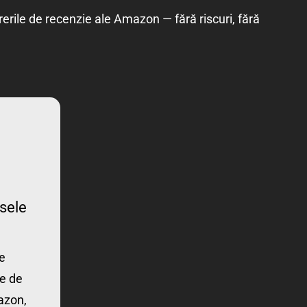
rerile de recenzie ale Amazon — fără riscuri, fără
sele
pe
e de
azon,