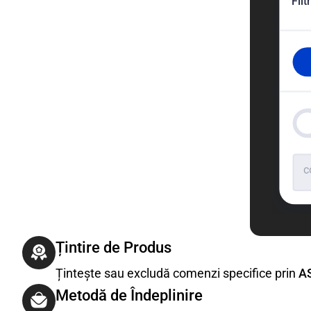
Filt
c
Țintire de Produs
Țintește sau excludă comenzi specifice prin
AS
Metodă de Îndeplinire