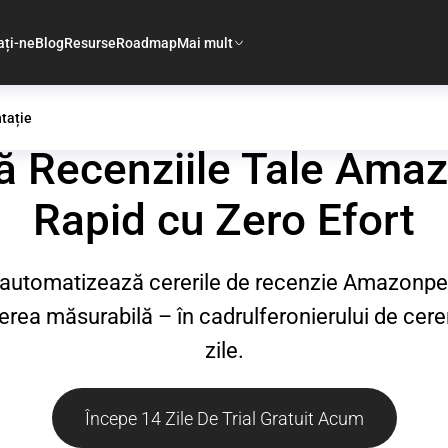
ați-ne
Blog
Resurse
Roadmap
Mai mult
tație
 Recenziile Tale Ama
Rapid cu Zero Efort
tomatizează cererile de recenzie Amazonpentr
șterea măsurabilă – în cadrulferonierului de ce
zile.
Începe 14 Zile De Trial Gratuit Acum