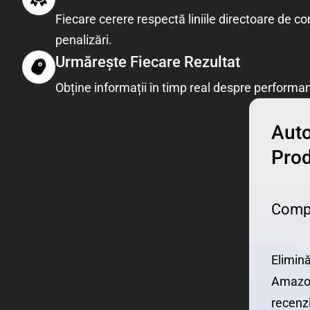
Fiecare cerere respectă liniile directoare de c
penalizări.
Urmărește Fiecare Rezultat
Obține informații în timp real despre performa
Auto
Pro
Compl
Elimină
Amazon
recenz