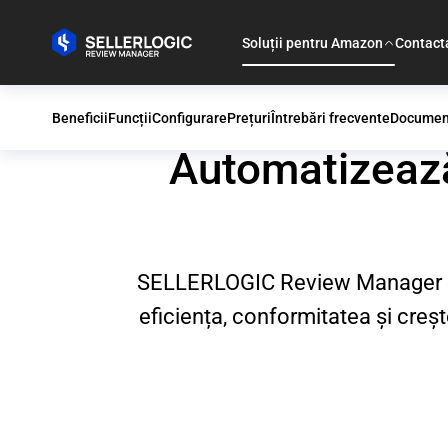
Soluții pentru Amazon
Contact
Beneficii
Funcții
Configurare
Prețuri
Întrebări frecvente
Documen
Automatizează
SELLERLOGIC Review Manager au
eficiența, conformitatea și cre