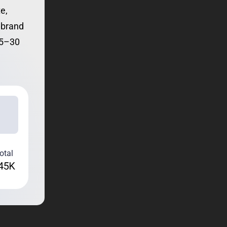
e,
e brand
e 5–30
total