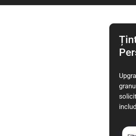
Țin
Per
Upgra
granu
solic
inclu