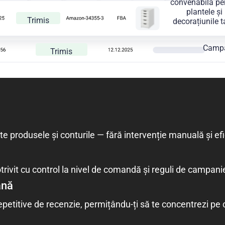
convenabilă pe
plantele și
Trimis
decorațiunile t
Campa
Trimis
e produsele și conturile — fără intervenție manuală și efi
trivit cu control la nivel de comandă și reguli de campan
ână
petitive de recenzie, permițându-ți să te concentrezi pe 