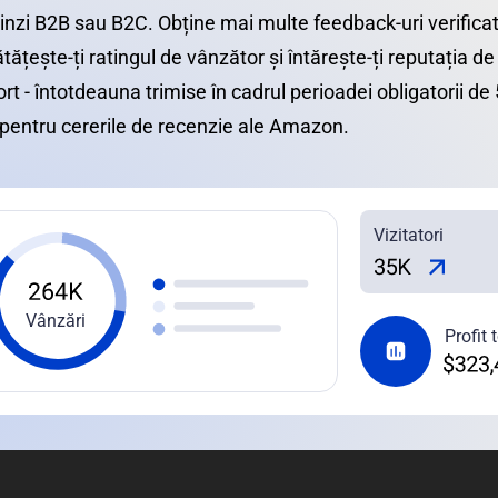
vinzi B2B sau B2C. Obține mai multe feedback-uri verificat
ățește-ți ratingul de vânzător și întărește-ți reputația d
ort - întotdeauna trimise în cadrul perioadei obligatorii d
 pentru cererile de recenzie ale Amazon.
Vizitatori
Vânzări
Profit 