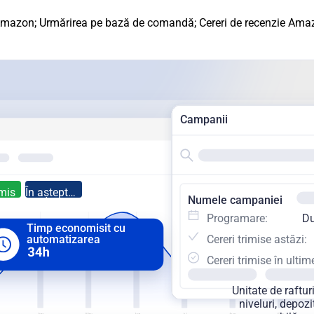
azon; Urmărirea pe bază de comandă; Cereri de recenzie Amaz
Campanii
imis
În așteptare
Numele campaniei
Programare:
Du
Timp economisit cu
Cereri trimise astăzi:
automatizarea
Unitate de raftur
niveluri, depozi