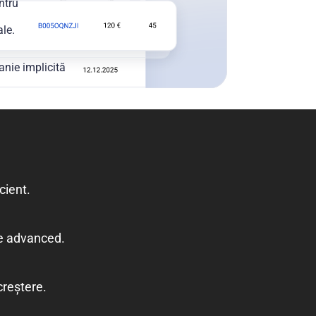
ntru
ale.
nie implicită
cient.
ie advanced.
creștere.