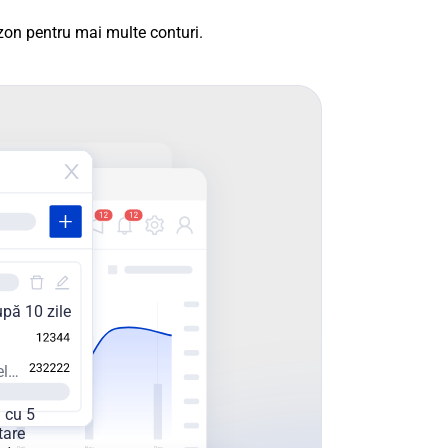
on pentru mai multe conturi.
pă 10 zile
Cereri trimise în ultimele 30 de zile:
i cu 5
tare