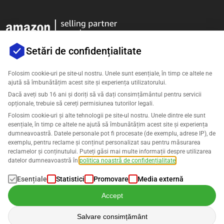
Setări de confidențialitate
Folosim cookie-uri pe site-ul nostru. Unele sunt esențiale, în timp ce altele ne
ajută să îmbunătățim acest site și experiența utilizatorului.
Companie
Dacă aveți sub 16 ani și doriți să vă dați consimțământul pentru servicii
opționale, trebuie să cereți permisiunea tutorilor legali.
Asistență
Folosim cookie-uri și alte tehnologii pe site-ul nostru. Unele dintre ele sunt
esențiale, în timp ce altele ne ajută să îmbunătățim acest site și experiența
dumneavoastră. Datele personale pot fi procesate (de exemplu, adrese IP), de
Soluții pentru Amazon
exemplu, pentru reclame și conținut personalizat sau pentru măsurarea
reclamelor și conținutului. Puteți găsi mai multe informații despre utilizarea
Română
datelor dumneavoastră în
politica noastră de confidențialitate
.
Esențiale
Statistici
Promovare
Media externă
Accept
Datele sunt procesate în conformitate cu
Politica noastră de
Salvare consimțământ
confidențialitate
.