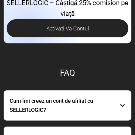
SELLERLOGIC – Câștigă 25% comision pe
viață
Activați-Vă Contul
FAQ
Cum îmi creez un cont de afiliat cu
SELLERLOGIC?
Pentru a vă crea contul de afiliat, pur și simplu
înregistrați-vă pe pagina de afiliat SELLERLOGIC,
acceptați termenii, introduceți detaliile de facturare și