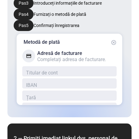
Pas
3
Introduceți informațiile de facturare
Pas
4
Furnizați o metodă de plată
Pas
5
Confirmați înregistrarea
Metodă de plată
Adresă de facturare
Completați adresa de facturare.
Titular de cont
IBAN
Țară
2 — Primiți imediat linkul dvs. personal de