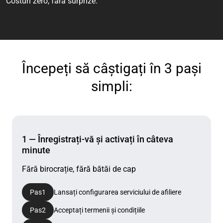
Costuri zero, fără surprize.
Începeți să câștigați în 3 pași
simpli:
1 — Înregistrați-vă și activați în câteva
minute
Fără birocrație, fără bătăi de cap
Pas
1
Lansați configurarea serviciului de afiliere
Pas
2
Acceptați termenii și condițiile