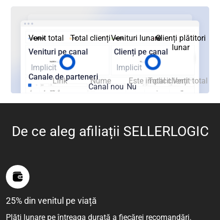
Venit total
Total clienți
Venituri lunare
Clienți plătitori
lunar
Venituri pe canal
Clienți pe canal
Implicit
Implicit
Canale de parteneri
Link
Nume
Este implicit.
Total clienți
Venit total
Canal nou
Nu
De ce aleg afiliații SELLERLOGIC
25% din venitul pe viață
Plăți lunare pe întreaga durată a fiecărei recomandări.