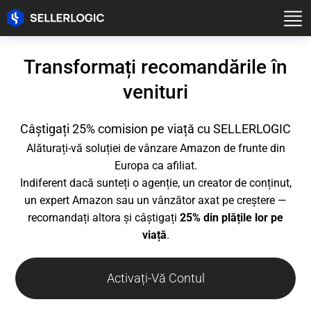
Transformați recomandările în
venituri
Câștigați 25% comision pe viață cu SELLERLOGIC
Alăturați-vă soluției de vânzare Amazon de frunte din
Europa ca afiliat.
Indiferent dacă sunteți o agenție, un creator de conținut,
un expert Amazon sau un vânzător axat pe creștere —
recomandați altora și câștigați
25% din plățile lor pe
viață
.
Activați-Vă Contul