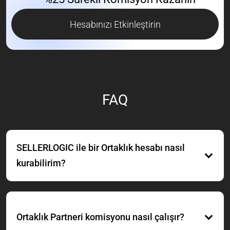
Hesabınızı Etkinleştirin
FAQ
SELLERLOGIC ile bir Ortaklık hesabı nasıl
kurabilirim?
Ortaklık hesabınızı kurmak için, basitçe SELLERLOGIC
Ortaklık sayfasında kaydolun, şartları kabul edin,
fatura ve ödeme bilgilerinizi girin ve kaydınızı
onaylayın — kişisel referans bağlantınız anında
Ortaklık Partneri komisyonu nasıl çalışır?
oluşturulacaktır.