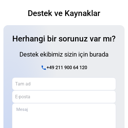
Destek ve Kaynaklar
Herhangi bir sorunuz var mı?
Destek ekibimiz sizin için burada
+49 211 900 64 120