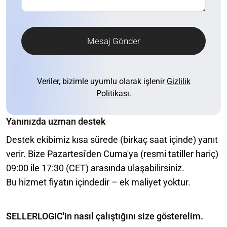
Mesaj Gönder
Veriler, bizimle uyumlu olarak işlenir
Gizlilik
Politikası
.
Yanınızda uzman destek
Destek ekibimiz kısa sürede (birkaç saat içinde) yanıt
verir. Bize Pazartesi'den Cuma'ya (resmi tatiller hariç)
09:00 ile 17:30 (CET) arasında ulaşabilirsiniz.
Bu hizmet fiyatın içindedir – ek maliyet yoktur.
SELLERLOGIC'in nasıl çalıştığını size gösterelim.