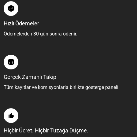
Hızlı Ödemeler
Ödemelerden 30 gün sonra ödenir.
Gerçek Zamanlı Takip
Tüm kayıtlar ve komisyonlarla birlikte gösterge paneli.
Hiçbir Ücret. Hiçbir Tuzağa Düşme.