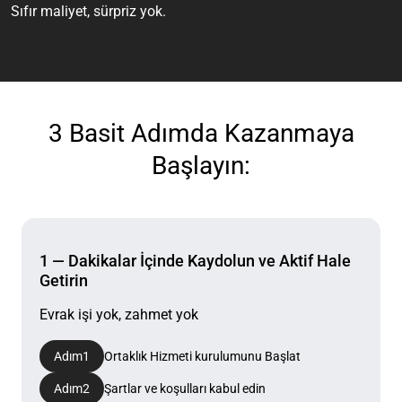
Sıfır maliyet, sürpriz yok.
3 Basit Adımda Kazanmaya
Başlayın:
1 — Dakikalar İçinde Kaydolun ve Aktif Hale
Getirin
Evrak işi yok, zahmet yok
Adım
1
Ortaklık Hizmeti kurulumunu Başlat
Adım
2
Şartlar ve koşulları kabul edin