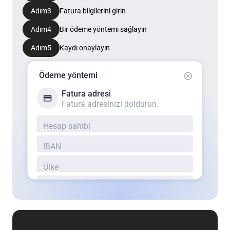
Adım
3
Fatura bilgilerini girin
Adım
4
Bir ödeme yöntemi sağlayın
Adım
5
Kaydı onaylayın
Ödeme yöntemi
Fatura adresi
Fatura adresinizi doldurun.
Hesap sahibi
IBAN
Ülke