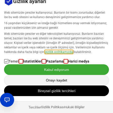
Gizlilik ayarları
Fiyat, bağlı tüm Amazon pazar yerlerinden alınan aylık
tüm siparişlere dayanmaktadır.
Web sitemizde çerezler kullanıyoruz. Bunların bir kısmı zorunludur, diğerleri
ise bu web sitesini ve kullanıcı deneyimini geliştirmemize yardımcı olur.
16 yaşından küçükseniz ve isteğe bağlı hizmetlere onay vermek istiyorsanız,
yasal vasilerinizden izin almanız gerekir.
Sipariş hacmi
Web sitemizde çerezler ve diğer teknolojileri kullanıyoruz. Bunların bazıları
temel, bazıları ise bu web sitesini ve deneyiminizi geliştirmemize yardımcı
oluyor. Kişisel veriler işlenebilir (örneğin IP adresleri), örneğin kişiselleştirilmiş
reklamlar ve içerik veya reklam ve içerik ölçümü için. Verilerinizin kullanımı
hakkında daha fazla bilgi için
gizlilik politikamızda
bulabilirsiniz.
Temel
İstatistikler
Pazarlama
Harici medya
Kabul ediyorum
Onayı kaydet
Fiyatınız
Bireysel gizlilik tercihleri
€
13,50
aylık
Gizlilik Politikası
Hukuki Bilgiler
Tercihler