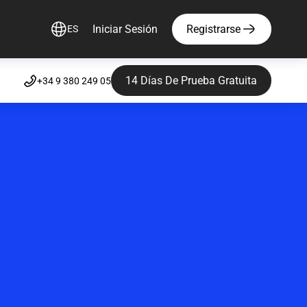
Iniciar Sesión
Registrarse
ES
14 Días De Prueba Gratuita
+34 9 380 249 05