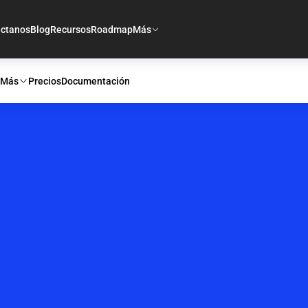
ctanos
Blog
Recursos
Roadmap
Más
Más
Precios
Documentación