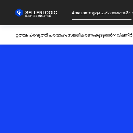
Amazon-നുള്ള പരിഹാരങ്ങൾ
ഉത്തമ പ്രവൃത്തി പ്രവാഹം
സജ്ജീകരണം
കൂടുതൽ
വിലനിർ