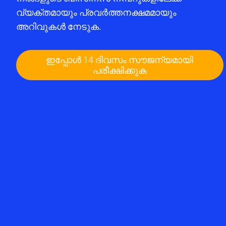
വ്യക്തമായും പ്രവർത്തനക്ഷമമായും
അറിവുകൾ നേടുക.
ഇപ്പോൾ 14 ദിവസം സൗജന്യമായി
പരീക്ഷിക്കുക