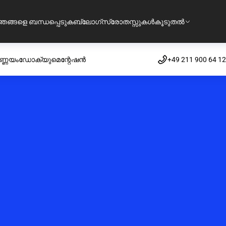
ഞങ്ങളെ ബന്ധപ്പെടുക
ബ്ലോഗ്
സ്രോതസ്സുകൾ
കൂടുതൽ
ണ്ണയം
ഡോക്യുമെന്റേഷൻ
+49 211 900 64 1