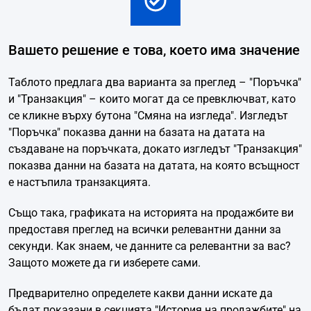
Вашето решение е това, което има значение
Таблото предлага два варианта за преглед – "Поръчка"
и "Транзакция" – които могат да се превключват, като
се кликне върху бутона "Смяна на изгледа". Изгледът
"Поръчка" показва данни на базата на датата на
създаване на поръчката, докато изгледът "Транзакция"
показва данни на базата на датата, на която всъщност
е настъпила транзакцията.
Също така, графиката на историята на продажбите ви
предоставя преглед на всички релевантни данни за
секунди. Как знаем, че данните са релевантни за вас?
Защото можете да ги изберете сами.
Предварително определете какви данни искате да
бъдат показани в секцията "История на продажбите" на