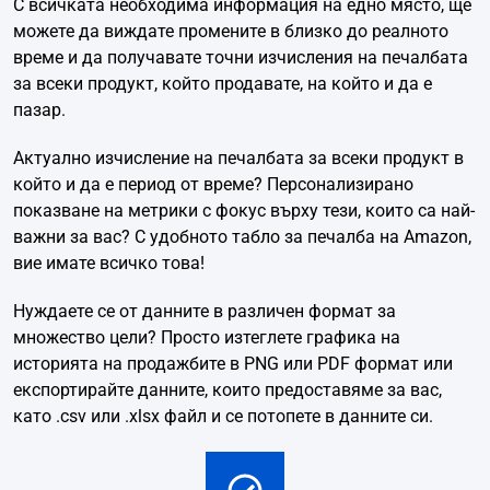
С всичката необходима информация на едно място, ще
можете да виждате промените в близко до реалното
време и да получавате точни изчисления на печалбата
за всеки продукт, който продавате, на който и да е
пазар.
Актуално изчисление на печалбата за всеки продукт в
който и да е период от време? Персонализирано
показване на метрики с фокус върху тези, които са най-
важни за вас? С удобното табло за печалба на Amazon,
вие имате всичко това!
Нуждаете се от данните в различен формат за
множество цели? Просто изтеглете графика на
историята на продажбите в PNG или PDF формат или
експортирайте данните, които предоставяме за вас,
като .csv или .xlsx файл и се потопете в данните си.