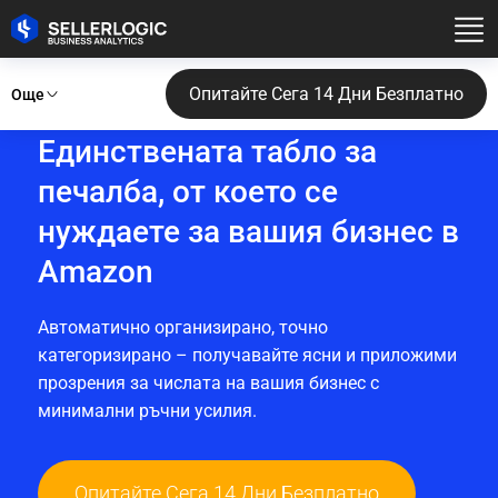
Опитайте Сега 14 Дни Безплатно
Още
Единствената табло за
печалба, от което се
нуждаете за вашия бизнес в
Amazon
Автоматично организирано, точно
категоризирано – получавайте ясни и приложими
прозрения за числата на вашия бизнес с
минимални ръчни усилия.
Опитайте Сега 14 Дни Безплатно