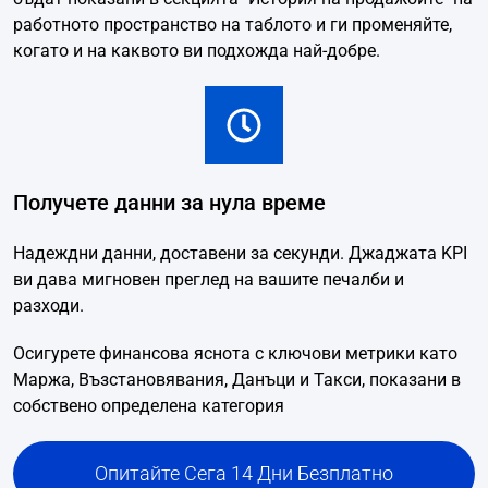
работното пространство на таблото и ги променяйте,
когато и на каквото ви подхожда най-добре.
Получете данни за нула време
Надеждни данни, доставени за секунди. Джаджата KPI
ви дава мигновен преглед на вашите печалби и
разходи.
Осигурете финансова яснота с ключови метрики като
Маржа, Възстановявания, Данъци и Такси, показани в
собствено определена категория
Опитайте Сега 14 Дни Безплатно