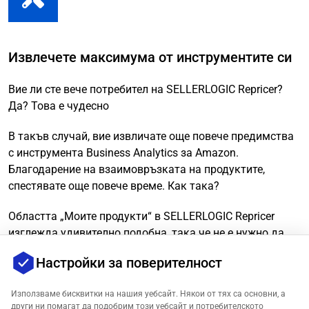
Извлечете максимума от инструментите си
Вие ли сте вече потребител на SELLERLOGIC Repricer?
Да? Това е чудесно
В такъв случай, вие извличате още повече предимства
с инструмента Business Analytics за Amazon.
Благодарение на взаимовръзката на продуктите,
спестявате още повече време. Как така?
Областта „Моите продукти“ в SELLERLOGIC Repricer
изглежда удивително подобна, така че не е нужно да
свиквате с нов инструмент!
Настройки за поверителност
Свързвайки се с Repricer, всички ваши разходи за
Използваме бисквитки на нашия уебсайт. Някои от тях са основни, а
продукти ще бъдат постоянно и автоматично
други ни помагат да подобрим този уебсайт и потребителското