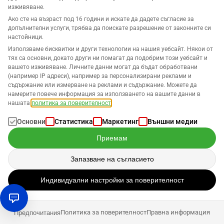
прехвърляни в Business Analytics
изживяване.
Ако сте на възраст под 16 години и искате да дадете съгласие за
С тази функция можете да кажете не на използването
допълнителни услуги, трябва да поискате разрешение от законните си
на различни ресурси, за да получите данни за всички
настойници.
бизнес клонове. Ръчният труд за комбиниране на
Използваме бисквитки и други технологии на нашия уебсайт. Някои от
тях са основни, докато други ни помагат да подобрим този уебсайт и
големи данни е премахнат от вашия времеви график!
вашето изживяване. Личните данни могат да бъдат обработвани
(например IP адреси), например за персонализирани реклами и
Продължете да правите продажби и се концентрирайте
съдържание или измерване на реклами и съдържание. Можете да
върху това, което е най-важно за вашия бизнес. Нека
намерите повече информация за използването на вашите данни в
нашата
политика за поверителност
.
ние се погрижим за останалото!
Основни
Статистика
Маркетинг
Външни медии
Приемам
Запазване на съгласието
Присъединете се към партито в 3 лесни
стъпки!
Индивидуални настройки за поверителност
Политика за поверителност
Правна информация
Предпочитания