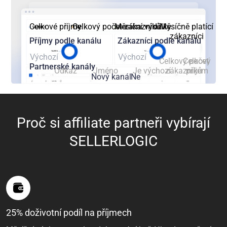
Celkové příjmy
Celkový počet zákazníků
Měsíční výdělky
Měsíčně platící
zákazníci
Příjmy podle kanálu
Zákazníci podle kanálu
Výchozí
Výchozí
Celkový počet
Celkový
Partnerské kanály
Odkaz
Jméno
Je výchozí
zákazníků
příjem
Nový kanál
Ne
Proč si affiliate partneři vybírají
SELLERLOGIC
25% doživotní podíl na příjmech