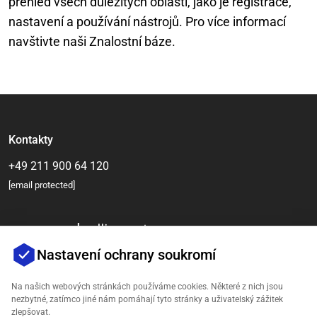
přehled všech důležitých oblastí, jako je registrace,
nastavení a používání nástrojů. Pro více informací
navštivte naši Znalostní báze.
Kontakty
+49 211 900 64 120
[email protected]
Nastavení ochrany soukromí
Na našich webových stránkách používáme cookies. Některé z nich jsou
nezbytné, zatímco jiné nám pomáhají tyto stránky a uživatelský zážitek
zlepšovat.