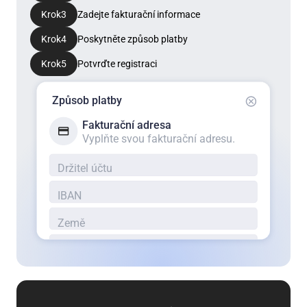
Krok
3
Zadejte fakturační informace
Krok
4
Poskytněte způsob platby
Krok
5
Potvrďte registraci
Způsob platby
Fakturační adresa
Vyplňte svou fakturační adresu.
Držitel účtu
IBAN
Země