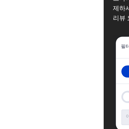
제하세
리뷰 
필