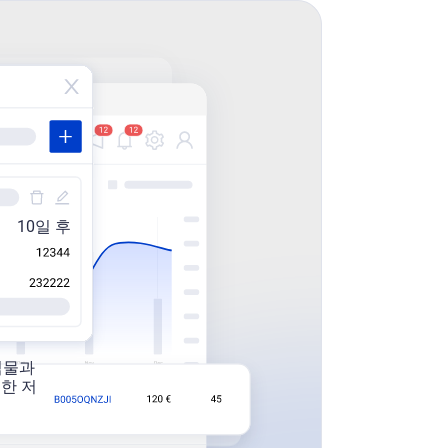
10일 후
식물과
한 저