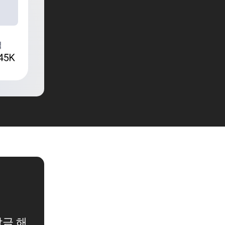
익
금 해