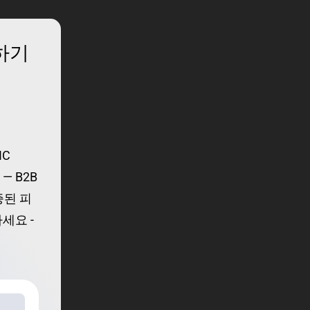
화하기
IC
— B2B
증된 피
세요 -