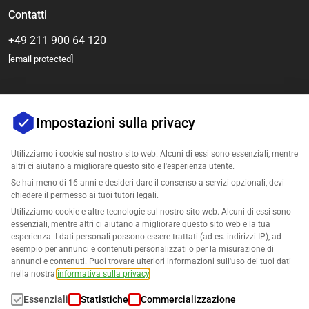
Contatti
+49 211 900 64 120
[email protected]
Impostazioni sulla privacy
Utilizziamo i cookie sul nostro sito web. Alcuni di essi sono essenziali, mentre
altri ci aiutano a migliorare questo sito e l'esperienza utente.
Se hai meno di 16 anni e desideri dare il consenso a servizi opzionali, devi
Azienda
chiedere il permesso ai tuoi tutori legali.
Utilizziamo cookie e altre tecnologie sul nostro sito web. Alcuni di essi sono
Supporto
essenziali, mentre altri ci aiutano a migliorare questo sito web e la tua
esperienza. I dati personali possono essere trattati (ad es. indirizzi IP), ad
esempio per annunci e contenuti personalizzati o per la misurazione di
Soluzioni per Amazon
annunci e contenuti. Puoi trovare ulteriori informazioni sull'uso dei tuoi dati
nella nostra
informativa sulla privacy
.
Italiano
Essenziali
Statistiche
Commercializzazione