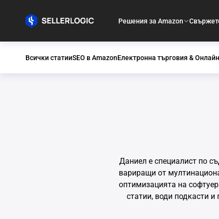
Решения за Amazon
Свържете
Всички статии
SEO в Amazon
Електронна търговия & Онлайн
Даниел е специалист по съ
вариращи от мултинациона
оптимизацията на софтуер
статии, води подкасти и