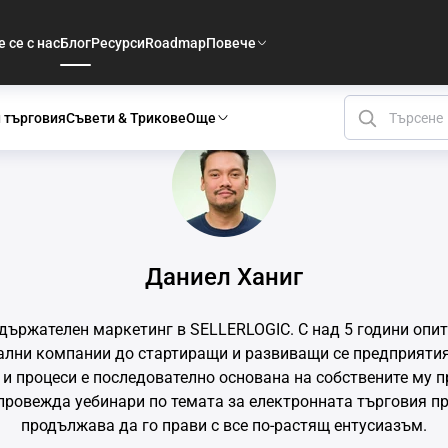
 се с нас
Блог
Ресурси
Roadmap
Повече
 търговия
Съвети & Трикове
Още
Даниел Ханиг
държателен маркетинг в SELLERLOGIC. С над 5 години опит
лни компании до стартиращи и развиващи се предприятия,
 и процеси е последователно основана на собствените му 
 провежда уебинари по темата за електронната търговия пр
продължава да го прави с все по-растящ ентусиазъм.