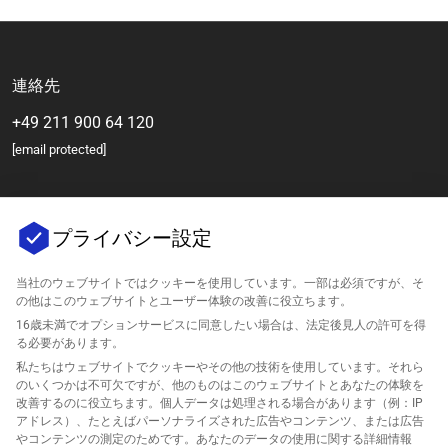
連絡先
+49 211 900 64 120
[email protected]
プライバシー設定
当社のウェブサイトではクッキーを使用しています。一部は必須ですが、そ
の他はこのウェブサイトとユーザー体験の改善に役立ちます。
16歳未満でオプションサービスに同意したい場合は、法定後見人の許可を得
会社
る必要があります。
私たちはウェブサイトでクッキーやその他の技術を使用しています。それら
のいくつかは不可欠ですが、他のものはこのウェブサイトとあなたの体験を
サポート
改善するのに役立ちます。個人データは処理される場合があります（例：IP
アドレス）、たとえばパーソナライズされた広告やコンテンツ、または広告
Amazonのためのソリューション
やコンテンツの測定のためです。あなたのデータの使用に関する詳細情報