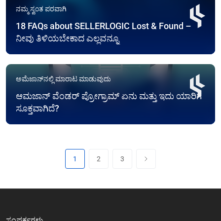
ನಮ್ಮ ಸ್ವಂತ ಪರವಾಗಿ
18 FAQs about SELLERLOGIC Lost & Found –
ನೀವು ತಿಳಿಯಬೇಕಾದ ಎಲ್ಲವನ್ನೂ
ಅಮೆಜಾನ್‌ನಲ್ಲಿ ಮಾರಾಟ ಮಾಡುವುದು
ಆಮಜಾನ್ ವೆಂಡರ್ ಪ್ರೋಗ್ರಾಮ್ ಏನು ಮತ್ತು ಇದು ಯಾರಿಗೆ
ಸೂಕ್ತವಾಗಿದೆ?
1
2
3
ಸಂಪರ್ಕಗಳು