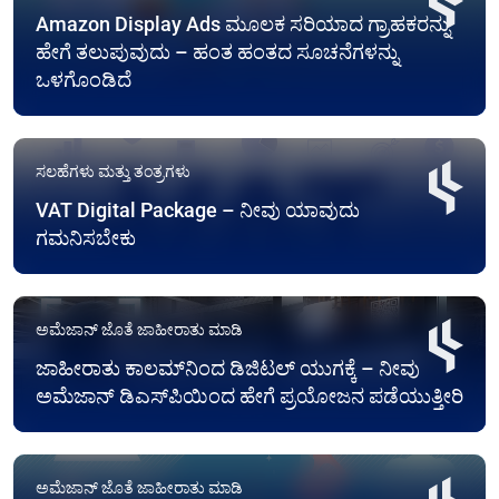
Amazon Display Ads ಮೂಲಕ ಸರಿಯಾದ ಗ್ರಾಹಕರನ್ನು
ಹೇಗೆ ತಲುಪುವುದು – ಹಂತ ಹಂತದ ಸೂಚನೆಗಳನ್ನು
ಒಳಗೊಂಡಿದೆ
ಸಲಹೆಗಳು ಮತ್ತು ತಂತ್ರಗಳು
VAT Digital Package – ನೀವು ಯಾವುದು
ಗಮನಿಸಬೇಕು
ಅಮೆಜಾನ್ ಜೊತೆ ಜಾಹೀರಾತು ಮಾಡಿ
ಜಾಹೀರಾತು ಕಾಲಮ್‌ನಿಂದ ಡಿಜಿಟಲ್ ಯುಗಕ್ಕೆ – ನೀವು
ಅಮೆಜಾನ್ ಡಿಎಸ್‌ಪಿಯಿಂದ ಹೇಗೆ ಪ್ರಯೋಜನ ಪಡೆಯುತ್ತೀರಿ
ಅಮೆಜಾನ್ ಜೊತೆ ಜಾಹೀರಾತು ಮಾಡಿ