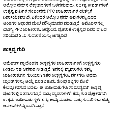
ಆಲ್ಗೋರಿ ಥಮ್‌ನ ಲೆಕ್ಕಾಚಾರಗಳಿಗೆ ಒಳಪಡುವುದು. ನಿರ್ದಿಷ್ಟ ಕೀವರ್ಡ್‌ಗಳಿಗೆ
ಉತ್ಪನ್ನ ಪುಟಗಳ ಸಂಬಂಧವು PPC ಜಾಹೀರಾತುಗಳ ಯಶಸ್ಸಿಗೆ
ನಿರ್ಣಾಯಕವಾಗಿದೆ, ಏಕೆಂದರೆ ಆಲ್ಗೋರಿ ಥಮ್ ಅವುಗಳನ್ನು ವಿವಿಧ
ಅಂಶಗಳ ಆಧಾರದ ಮೇಲೆ ಮೌಲ್ಯಮಾಪನ ಮಾಡುತ್ತದೆ. ಅಮೆಜಾನ್‌ನಲ್ಲಿ
ಯಶಸ್ವಿ PPC ಜಾಹೀರಾತು, ಆದ್ದರಿಂದ, ಪ್ರಚಾರಿತ ಉತ್ಪನ್ನದ ವಿವರ ಪುಟದ
ಸರಿಯಾದ SEO ಸುಧಾರಣೆಯನ್ನು ಅಗತ್ಯವಿದೆ
ಉತ್ಪನ್ನ ಗುರಿ
ಅಮೆಜಾನ್ ಪ್ರಾಯೋಜಿತ ಉತ್ಪನ್ನಗಳ ಜಾಹೀರಾತುಗಳಿಗೆ ಉತ್ಪನ್ನ ಗುರಿ
ನೀಡಲು ಸಹ ಅವಕಾಶ ನೀಡುತ್ತದೆ, ಇದರಲ್ಲಿ ವ್ಯಾಪಾರಿಗಳು ತಮ್ಮ
ಜಾಹೀರಾತುಗಳ ಗುರಿಯಾಗಿ ಇತರ ಉತ್ಪನ್ನಗಳು, ವರ್ಗಗಳು ಅಥವಾ
ಬ್ರಾಂಡ್‌ಗಳನ್ನು ಆಯ್ಕೆ ಮಾಡಬಹುದು, ಶೋಧ ಶಬ್ದಗಳ ಮೇಲೆ
ಕೇಂದ್ರೀಕರಿಸುವ ಬದಲು. ಈ ಜಾಹೀರಾತುಗಳು ಸಾಮಾನ್ಯವಾಗಿ ಉತ್ಪನ್ನ
ಪುಟಗಳಲ್ಲಿ ಇರಿಸಲಾಗುತ್ತದೆ ಮತ್ತು ವ್ಯಾಪಾರಿಗಳಿಗೆ ತಮ್ಮ ಗುರಿ ಪ್ರೇಕ್ಷಕರಿಗಾಗಿ
ಉತ್ತಮ ಜಾಹೀರಾತು ಸ್ಥಳಗಳನ್ನು ಆಯ್ಕೆ ಮಾಡಲು ಮತ್ತು ಸುಧಾರಿಸಲು ಹೆಚ್ಚು
ಅವಕಾಶಗಳನ್ನು ಒದಗಿಸುತ್ತವೆ.