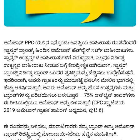
ಅಮೆಜಾನ್ PPC ಯಲ್ಲಿನ ಇನ್ನೊಂದು ಜನಪ್ರಿಯ ಜಾಹೀರಾತು ರೂಪವೆಂದರೆ
ಸ್ಪಾನ್ಸರ್ ಬ್ರಾಂಡ್ಸ್, ಹಿಂದಿನ ಅಮೆಜಾನ್ ಹೆಡ್‌ಲೈನ್ ಸರ್ಚ್ ಜಾಹೀರಾತುಗಳು.
ಸ್ಪಾನ್ಸರ್ ಉತ್ಪನ್ನಗಳ ಜಾಹೀರಾತುಗಳಿಗೆ ವಿರುದ್ಧವಾಗಿ, ಎಲ್ಲವೂ ನಿರ್ದಿಷ್ಟ
ಉತ್ಪನ್ನದ ಜಾಹೀರಾತು ನೀಡುವ ಬಗ್ಗೆ ಕೇಂದ್ರೀಕೃತವಾಗಿರುವಾಗ, ಸ್ಪಾನ್ಸರ್
ಬ್ರಾಂಡ್ಸ್ ನಿರ್ದಿಷ್ಟ ಬ್ರಾಂಡ್‌ ಒಂದರ ಪ್ರಸಿದ್ಧಿಯನ್ನು ಹೆಚ್ಚಿಸಲು ಉದ್ದೇಶಿಸುತ್ತವೆ.
ಇದರಿಂದಾಗಿ, ಅವರು ಗ್ರಾಹಕರನ್ನು ಮಾರುಕಟ್ಟೆ ಫನಲ್‌ನ ಮೇಲಿನ ಭಾಗದಲ್ಲಿ
ಹೆಚ್ಚು ಆಕರ್ಷಿಸುತ್ತಾರೆ, ಅವರು ಅಮೆಜಾನ್ ಅನ್ನು ಹೊಸ ಉತ್ಪನ್ನಗಳು ಮತ್ತು
ಬ್ರಾಂಡ್‌ಗಳನ್ನು ಪರಿಚಯಿಸಲು ಬಳಸುತ್ತಾರೆ – 75% ಆನ್‌ಲೈನ್ ಶಾಪರ್‌ಗಳು
ಈ ರೀತಿಯಲ್ಲಿಯೂ ಅಮೆಜಾನ್ ಅನ್ನು ಬಳಸುತ್ತಾರೆ (CPC ಸ್ಟ್ರಾಟೆಜಿಯ
2019 ಅಮೆಜಾನ್ ಗ್ರಾಹಕ ಶಾಪಿಂಗ್ ಅಧ್ಯಯನ, ಪುಟ 6)
ಈ ರೂಪವನ್ನು ಬಳಸಲು, ಮಾರಾಟಗಾರರು ತಮ್ಮ ಬ್ರಾಂಡ್ ಅನ್ನು ಅಮೆಜಾನ್
ಬ್ರಾಂಡ್ ರಿಜಿಸ್ಟ್ರಿಯಲ್ಲಿ ನೋಂದಾಯಿಸಬೇಕು. ಹೆಚ್ಚಿನ ಮಾಹಿತಿಗಾಗಿ,