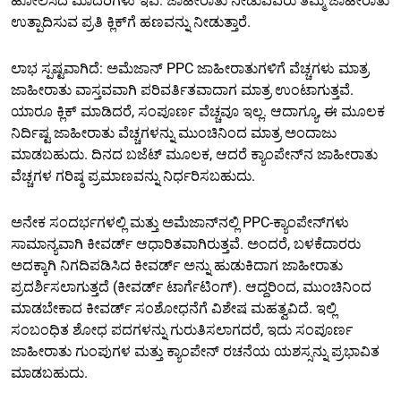
ಹೋಲಿಸಿದ ಮಾದರಿಗಳು ಇವೆ. ಜಾಹೀರಾತು ನೀಡುವವರು ತಮ್ಮ ಜಾಹೀರಾತು
ಉತ್ಪಾದಿಸುವ ಪ್ರತಿ ಕ್ಲಿಕ್‌ಗೆ ಹಣವನ್ನು ನೀಡುತ್ತಾರೆ.
ಲಾಭ ಸ್ಪಷ್ಟವಾಗಿದೆ: ಅಮೆಜಾನ್ PPC ಜಾಹೀರಾತುಗಳಿಗೆ ವೆಚ್ಚಗಳು ಮಾತ್ರ
ಜಾಹೀರಾತು ವಾಸ್ತವವಾಗಿ ಪರಿವರ್ತಿತವಾದಾಗ ಮಾತ್ರ ಉಂಟಾಗುತ್ತವೆ.
ಯಾರೂ ಕ್ಲಿಕ್ ಮಾಡಿದರೆ, ಸಂಪೂರ್ಣ ವೆಚ್ಚವೂ ಇಲ್ಲ. ಆದಾಗ್ಯೂ, ಈ ಮೂಲಕ
ನಿರ್ದಿಷ್ಟ ಜಾಹೀರಾತು ವೆಚ್ಚಗಳನ್ನು ಮುಂಚಿನಿಂದ ಮಾತ್ರ ಅಂದಾಜು
ಮಾಡಬಹುದು. ದಿನದ ಬಜೆಟ್ ಮೂಲಕ, ಆದರೆ ಕ್ಯಾಂಪೇನ್‌ನ ಜಾಹೀರಾತು
ವೆಚ್ಚಗಳ ಗರಿಷ್ಠ ಪ್ರಮಾಣವನ್ನು ನಿರ್ಧರಿಸಬಹುದು.
ಅನೇಕ ಸಂದರ್ಭಗಳಲ್ಲಿ ಮತ್ತು ಅಮೆಜಾನ್‌ನಲ್ಲಿ PPC-ಕ್ಯಾಂಪೇನ್‌ಗಳು
ಸಾಮಾನ್ಯವಾಗಿ ಕೀವರ್ಡ್ ಆಧಾರಿತವಾಗಿರುತ್ತವೆ. ಅಂದರೆ, ಬಳಕೆದಾರರು
ಅದಕ್ಕಾಗಿ ನಿಗದಿಪಡಿಸಿದ ಕೀವರ್ಡ್ ಅನ್ನು ಹುಡುಕಿದಾಗ ಜಾಹೀರಾತು
ಪ್ರದರ್ಶಿಸಲಾಗುತ್ತದೆ (ಕೀವರ್ಡ್ ಟಾರ್ಗೆಟಿಂಗ್). ಆದ್ದರಿಂದ, ಮುಂಚಿನಿಂದ
ಮಾಡಬೇಕಾದ ಕೀವರ್ಡ್ ಸಂಶೋಧನೆಗೆ ವಿಶೇಷ ಮಹತ್ವವಿದೆ. ಇಲ್ಲಿ
ಸಂಬಂಧಿತ ಶೋಧ ಪದಗಳನ್ನು ಗುರುತಿಸಲಾಗದರೆ, ಇದು ಸಂಪೂರ್ಣ
ಜಾಹೀರಾತು ಗುಂಪುಗಳ ಮತ್ತು ಕ್ಯಾಂಪೇನ್ ರಚನೆಯ ಯಶಸ್ಸನ್ನು ಪ್ರಭಾವಿತ
ಮಾಡಬಹುದು.