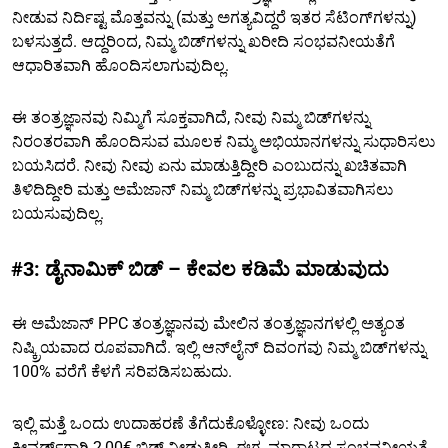
ನೀಡುವ ನಿರ್ದಿಷ್ಟ ಮೊತ್ತವನ್ನು (ಮತ್ತು ಅಗತ್ಯವಿದ್ದರೆ ಇತರ ಸೆಟಿಂಗ್‌ಗಳನ್ನು)
ಬಳಸುತ್ತದೆ. ಆದ್ದರಿಂದ, ನಿಮ್ಮ ಬಿಡ್‌ಗಳನ್ನು ಖರೀದಿ ಸಂಭವನೀಯತೆಗೆ
ಆಧಾರಿತವಾಗಿ ಹೊಂದಿಸಲಾಗುವುದಿಲ್ಲ.
ಈ ತಂತ್ರಜ್ಞಾನವು ನಿಮ್ಮಿಗೆ ಸೂಕ್ತವಾಗಿದೆ, ನೀವು ನಿಮ್ಮ ಬಿಡ್‌ಗಳನ್ನು
ನಿರಂತರವಾಗಿ ಹೊಂದಿಸುವ ಮೂಲಕ ನಿಮ್ಮ ಅಭಿಯಾನಗಳನ್ನು ಸುಧಾರಿಸಲು
ಬಯಸಿದರೆ. ನೀವು ನೀವು ಏನು ಮಾಡುತ್ತಿದ್ದೀರಿ ಎಂಬುದನ್ನು ಖಚಿತವಾಗಿ
ತಿಳಿದಿದ್ದೀರಿ ಮತ್ತು ಅಮೆಜಾನ್ ನಿಮ್ಮ ಬಿಡ್‌ಗಳನ್ನು ಪ್ರಭಾವಿತವಾಗಿಸಲು
ಬಯಸುವುದಿಲ್ಲ.
#3: ಡೈನಾಮಿಕ್ ಬಿಡ್ – ಕೇವಲ ಕಡಿಮೆ ಮಾಡುವುದು
ಈ ಅಮೆಜಾನ್ PPC ತಂತ್ರಜ್ಞಾನವು ಮೇಲಿನ ತಂತ್ರಜ್ಞಾನಗಳಲ್ಲಿ ಅತ್ಯಂತ
ನಿಷ್ಕ್ರಿಯವಾದ ರೂಪವಾಗಿದೆ. ಇಲ್ಲಿ ಆನ್‌ಲೈನ್ ದಿವಂಗವು ನಿಮ್ಮ ಬಿಡ್‌ಗಳನ್ನು
100% ವರೆಗೆ ಕೆಳಗೆ ಸರಿಪಡಿಸಬಹುದು.
ಇಲ್ಲಿ ಮತ್ತೆ ಒಂದು ಉದಾಹರಣೆ ತೆಗೆದುಕೊಳ್ಳೋಣ: ನೀವು ಒಂದು
ಕೀವರ್ಡ್‌ಗಾಗಿ 2,00€ ಬಿಡ್ ನೀಡುತ್ತೀರಿ. ಈಗ, ಮಾರಾಟದ ಸಂಭವನೀಯತೆ