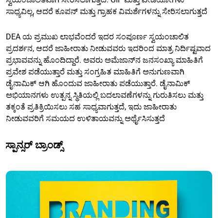
ಸಾಧ್ಯವಿಲ್ಲ, ಆದರೆ ಕೂಪನ್ ಮತ್ತು ಗ್ರಾಹಕ ವಿಮರ್ಶೆಗಳನ್ನು ಸೇರಿಸಲಾಗುತ್ತದೆ
DEA ಯ ಪ್ರಮುಖ ಲಾಭವೆಂದರೆ ಇದರ ಸಂಪೂರ್ಣ ಸ್ವಯಂಚಾಲಿತ
ಪ್ರದರ್ಶನ, ಆದರೆ ಜಾಹೀರಾತು ನೀಡುವವರು ಇದರಿಂದ ಮಾತ್ರ ನಿರ್ದಿಷ್ಟವಾದ
ಪ್ರಭಾವವನ್ನು ಹೊಂದಿದ್ದಾರೆ. ಅವರು ಅಮೆಜಾನ್‌ನ ಜನಸಂಖ್ಯಾ ಮಾಹಿತಿಗೆ
ಪ್ರವೇಶ ಪಡೆಯುತ್ತಾರೆ ಮತ್ತು ಸಂಗ್ರಹಿತ ಮಾಹಿತಿಗೆ ಅನುಗುಣವಾಗಿ
ಡೈನಾಮಿಕ್ ಆಗಿ ಹೊಂದುವ ಜಾಹೀರಾತು ಪಡೆಯುತ್ತಾರೆ. ಡೈನಾಮಿಕ್
ಅಭಿಯಾನಗಳು ಉತ್ಪನ್ನ ಸ್ಥಿತಿಯಲ್ಲಿ ಬದಲಾವಣೆಗಳನ್ನು ಗುರುತಿಸಲು ಮತ್ತು
ತಕ್ಕಂತೆ ಪ್ರತಿಕ್ರಿಯಿಸಲು ಸಹ ಸಾಧ್ಯವಾಗುತ್ತದೆ, ಇದು ಜಾಹೀರಾತು
ನೀಡುವವರಿಗೆ ಸಮಯದ ಉಳಿತಾಯವನ್ನು ಅರ್ಥೈಸಿಸುತ್ತದೆ
ಸ್ಪಾನ್ಸರ್ ಬ್ರಾಂಡ್ಸ್