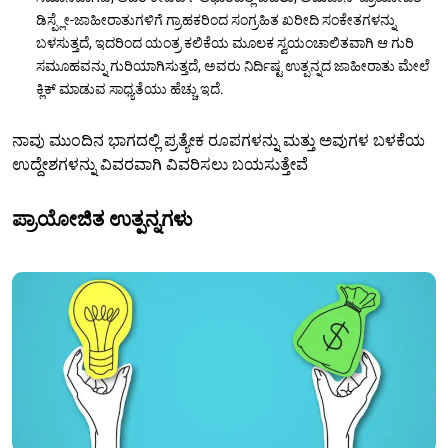
ಡಿಸ್ಪ್ಲೇ-ಜಾಹೀರಾತುಗಳಿಗೆ ಗ್ರಾಹಕರಿಂದ ಸಂಗ್ರಹಿತ ಖರೀದಿ ಸಂಕೇತಗಳನ್ನು
ಬಳಸುತ್ತದೆ, ಇದರಿಂದ ಯಂತ್ರ ಕಲಿಕೆಯ ಮೂಲಕ ಸ್ವಯಂಚಾಲಿತವಾಗಿ ಆ ಗುರಿ
ಸಮೂಹವನ್ನು ಗುರಿಯಾಗಿಸುತ್ತದೆ, ಅವರು ನಿರ್ದಿಷ್ಟ ಉತ್ಪನ್ನದ ಜಾಹೀರಾತು ಮೇಲೆ
ಕ್ಲಿಕ್ ಮಾಡುವ ಸಾಧ್ಯತೆಯು ಹೆಚ್ಚು ಇದೆ.
ನಾವು ಮುಂದಿನ ಭಾಗದಲ್ಲಿ ಪ್ರತ್ಯೇಕ ರೂಪಗಳನ್ನು ಮತ್ತು ಅವುಗಳ ಬಳಕೆಯ
ಉದ್ದೇಶಗಳನ್ನು ವಿವರವಾಗಿ ವಿವರಿಸಲು ಬಯಸುತ್ತೇವೆ
ಪ್ರಾಯೋಜಿತ ಉತ್ಪನ್ನಗಳು