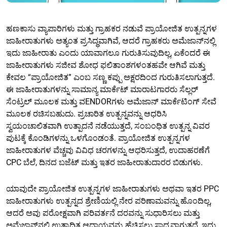
ಹಣಕಾಸು ವ್ಯಾಪಾರಿಗಳು ಮತ್ತು ಗ್ರಾಹಕರ ನಡುವೆ ಪ್ರಾಯೋಜಿತ ಉತ್ಪನ್ನಗಳ
ಜಾಹೀರಾತುಗಳು ಅತ್ಯಂತ ಪ್ರಸಿದ್ಧವಾಗಿವೆ, ಆದರೆ ಗ್ರಾಹಕರು ಅಮೆಜಾನ್‌ನಲ್ಲಿ
ಇದು ಜಾಹೀರಾತು ಎಂದು ಯಾವಾಗಲೂ ಗುರುತಿಸುವುದಿಲ್ಲ, ಏಕೆಂದರೆ ಈ
ಜಾಹೀರಾತುಗಳು ಸಜೀವ ಶೋಧ ಫಲಿತಾಂಶಗಳಂತಹವೇ ಆಗಿವೆ ಮತ್ತು
ಕೇವಲ “ಪ್ರಾಯೋಜಿತ” ಎಂಬ ಸಣ್ಣ ಕಪ್ಪು ಅಕ್ಷರದಿಂದ ಗುರುತಿಸಲಾಗುತ್ತದೆ.
ಈ ಜಾಹೀರಾತುಗಳನ್ನು ಸಾಮಾನ್ಯ ಮಾರ್ಕೆಟ್ ಮಾರಾಟಗಾರರು ಸೆಲ್ಲರ್
ಸೆಂಟ್ರಲ್ ಮೂಲಕ ಮತ್ತು ವENDORಗಳು ಅಮೆಜಾನ್ ಮಾರ್ಕೆಟಿಂಗ್ ಸೇವೆ
ಮೂಲಕ ರಚಿಸಬಹುದು. ಪ್ರಚಾರಿತ ಉತ್ಪನ್ನವನ್ನು ಆಧರಿಸಿ
ಸ್ವಯಂಚಾಲಿತವಾಗಿ ಉತ್ಪಾದನೆ ನಡೆಯುತ್ತದೆ, ಸಂಬಂಧಿತ ಉತ್ಪನ್ನ ವಿವರ
ಪುಟಕ್ಕೆ ಕೊಂಡಿಗಳನ್ನು ಒಳಗೊಂಡಂತೆ. ಪ್ರಾಯೋಜಿತ ಉತ್ಪನ್ನಗಳ
ಜಾಹೀರಾತುಗಳ ವೆಚ್ಚವು ವಿವಿಧ ಚರಗಳನ್ನು ಆಧರಿಸುತ್ತದೆ, ಉದಾಹರಣೆಗೆ
CPC ಬೆಲೆ, ದಿನದ ಬಜೆಟ್ ಮತ್ತು ಇತರ ಜಾಹೀರಾತುದಾರರ ಬಿಡುಗಳು.
ಯಾವುದೇ ಪ್ರಾಯೋಜಿತ ಉತ್ಪನ್ನಗಳ ಜಾಹೀರಾತುಗಳು ಅಥವಾ ಇತರ PPC
ಜಾಹೀರಾತುಗಳು ಉತ್ಪನ್ನದ ಶ್ರೇಣಿಯಲ್ಲಿ ನೇರ ಪರಿಣಾಮವನ್ನು ಹೊಂದಿಲ್ಲ,
ಆದರೆ ಅವು ಪರೋಕ್ಷವಾಗಿ ಪರಿವರ್ತನೆ ದರವನ್ನು ಸುಧಾರಿಸಲು ಮತ್ತು
ಅಮೆಜಾನ್‌ನಲ್ಲಿ ಉತ್ಪಾದಿತ ಆದಾಯವನ್ನು ಹೆಚ್ಚಿಸಲು ಸಾಧ್ಯವಾಗುತ್ತದೆ, ಇದು