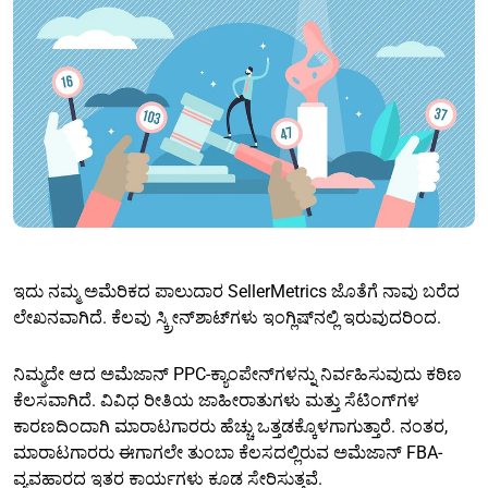
ಇದು ನಮ್ಮ ಅಮೆರಿಕದ ಪಾಲುದಾರ SellerMetrics ಜೊತೆಗೆ ನಾವು ಬರೆದ
ಲೇಖನವಾಗಿದೆ. ಕೆಲವು ಸ್ಕ್ರೀನ್‌ಶಾಟ್‌ಗಳು ಇಂಗ್ಲಿಷ್‌ನಲ್ಲಿ ಇರುವುದರಿಂದ.
ನಿಮ್ಮದೇ ಆದ ಅಮೆಜಾನ್ PPC-ಕ್ಯಾಂಪೇನ್‌ಗಳನ್ನು ನಿರ್ವಹಿಸುವುದು ಕಠಿಣ
ಕೆಲಸವಾಗಿದೆ. ವಿವಿಧ ರೀತಿಯ ಜಾಹೀರಾತುಗಳು ಮತ್ತು ಸೆಟಿಂಗ್‌ಗಳ
ಕಾರಣದಿಂದಾಗಿ ಮಾರಾಟಗಾರರು ಹೆಚ್ಚು ಒತ್ತಡಕ್ಕೊಳಗಾಗುತ್ತಾರೆ. ನಂತರ,
ಮಾರಾಟಗಾರರು ಈಗಾಗಲೇ ತುಂಬಾ ಕೆಲಸದಲ್ಲಿರುವ ಅಮೆಜಾನ್ FBA-
ವ್ಯವಹಾರದ ಇತರ ಕಾರ್ಯಗಳು ಕೂಡ ಸೇರಿಸುತ್ತವೆ.