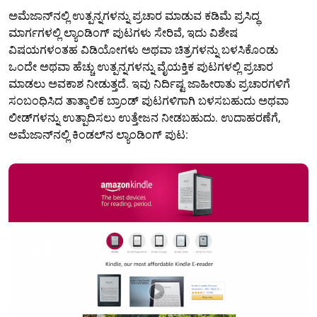
ಅಮೆಜಾನ್‌ನಲ್ಲಿ ಉತ್ಪನ್ನಗಳನ್ನು ಪ್ರಚಾರ ಮಾಡುವ ಕಡಿಮೆ ಪ್ರಸಿದ್ಧ
ಮಾರ್ಗಗಳಲ್ಲಿ ಲ್ಯಾಂಡಿಂಗ್ ಪುಟಗಳು ಸೇರಿವೆ, ಇದು ವಿಶೇಷ
ವಿಷಯಗಳಂತಹ ವಿಡಿಯೋಗಳು ಅಥವಾ ಚಿತ್ರಗಳನ್ನು ಬಳಸಿಕೊಂಡು
ಒಂದೇ ಅಥವಾ ಹೆಚ್ಚು ಉತ್ಪನ್ನಗಳನ್ನು ವೈಯಕ್ತಿಕ ಪುಟಗಳಲ್ಲಿ ಪ್ರಚಾರ
ಮಾಡಲು ಅವಕಾಶ ನೀಡುತ್ತದೆ. ಇವು ನಿರ್ದಿಷ್ಟ ಜಾಹೀರಾತು ಪ್ರಚಾರಗಳಿಗೆ
ಸಂಬಂಧಿಸಿದ ತಾತ್ಕಾಲಿಕ ಬ್ರಾಂಡ್ ಪುಟಗಳಿಗಾಗಿ ಬಳಸಬಹುದು ಅಥವಾ
ಲೀಡ್‌ಗಳನ್ನು ಉತ್ಪಾದಿಸಲು ಉತ್ತೇಜನ ನೀಡಬಹುದು. ಉದಾಹರಣೆಗೆ,
ಅಮೆಜಾನ್‌ನಲ್ಲಿ ಕಿಂಡಲ್‌ನ ಲ್ಯಾಂಡಿಂಗ್ ಪುಟ: