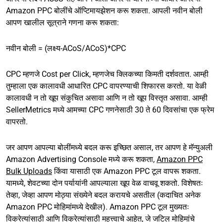
Amazon PPC बोलींचे ऑप्टिमायझेशन करू शकता. आपली नवीन बोली
आपण खालील सूत्राने गणना करू शकता:
नवीन बोली = (लक्ष्य-ACoS/ACoS)*CPC
CPC म्हणजे Cost per Click, म्हणजेच क्लिकच्या किमती दर्शवतात. आम्ही
तुम्हाला एक कालावधी आधारित CPC वापरण्याची शिफारस करतो. या वेळी
कालावधी न तो खूप संकुचित असावा आणि न तो खूप विस्तृत असावा. आम्ही
SellerMetrics मध्ये आमच्या CPC गणनेसाठी 30 ते 60 दिवसांचा एक फ्रेम
वापरतो.
जर आपण आपल्या बोलींमध्ये बदल करू इच्छित असाल, तर आपण हे मॅन्युअली
Amazon Advertising Console मध्ये करू शकता,
Amazon PPC
Bulk Uploads
किंवा यासाठी एक Amazon PPC टूल वापरू शकता.
यामध्ये, शेवटच्या दोन पर्यायांनी आपल्याला खूप वेळ वाचवू शकतो. विशेषतः
तेव्हा, जेव्हा आपण मोठ्या संख्येने बदल करायचे असतील (कदाचित अनेक
Amazon PPC मोहिमांमध्ये देखील). Amazon PPC टूल मुख्यतः
विक्रेत्यांसाठी आणि विक्रेत्यांसाठी महत्त्वाचे आहेत, जे जटिल मोहिमांचे