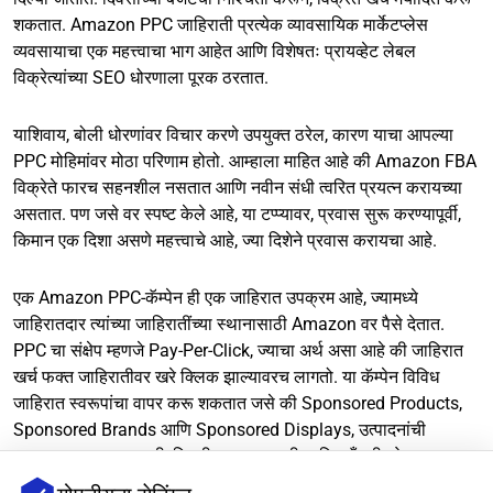
शकतात. Amazon PPC जाहिराती प्रत्येक व्यावसायिक मार्केटप्लेस
व्यवसायाचा एक महत्त्वाचा भाग आहेत आणि विशेषतः प्रायव्हेट लेबल
विक्रेत्यांच्या SEO धोरणाला पूरक ठरतात.
याशिवाय, बोली धोरणांवर विचार करणे उपयुक्त ठरेल, कारण याचा आपल्या
PPC मोहिमांवर मोठा परिणाम होतो. आम्हाला माहित आहे की Amazon FBA
विक्रेते फारच सहनशील नसतात आणि नवीन संधी त्वरित प्रयत्न करायच्या
असतात. पण जसे वर स्पष्ट केले आहे, या टप्प्यावर, प्रवास सुरू करण्यापूर्वी,
किमान एक दिशा असणे महत्त्वाचे आहे, ज्या दिशेने प्रवास करायचा आहे.
एक Amazon PPC-कॅम्पेन ही एक जाहिरात उपक्रम आहे, ज्यामध्ये
जाहिरातदार त्यांच्या जाहिरातींच्या स्थानासाठी Amazon वर पैसे देतात.
PPC चा संक्षेप म्हणजे Pay-Per-Click, ज्याचा अर्थ असा आहे की जाहिरात
खर्च फक्त जाहिरातीवर खरे क्लिक झाल्यावरच लागतो. या कॅम्पेन विविध
जाहिरात स्वरूपांचा वापर करू शकतात जसे की Sponsored Products,
Sponsored Brands आणि Sponsored Displays, उत्पादनांची
दृश्यमानता वाढवण्यासाठी, विक्री वाढवण्यासाठी आणि ब्रँडची ओळख
वाढवण्यासाठी.