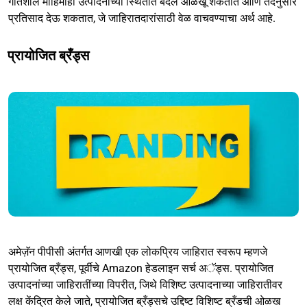
गतिशील मोहिमाही उत्पादनाच्या स्थितीत बदल ओळखू शकतात आणि तदनुसार
प्रतिसाद देऊ शकतात, जे जाहिरातदारांसाठी वेळ वाचवण्याचा अर्थ आहे.
प्रायोजित ब्रँड्स
अमेज़ॅन पीपीसी अंतर्गत आणखी एक लोकप्रिय जाहिरात स्वरूप म्हणजे
प्रायोजित ब्रँड्स, पूर्वीचे Amazon हेडलाइन सर्च अॅड्स. प्रायोजित
उत्पादनांच्या जाहिरातींच्या विपरीत, जिथे विशिष्ट उत्पादनाच्या जाहिरातीवर
लक्ष केंद्रित केले जाते, प्रायोजित ब्रँड्सचे उद्दिष्ट विशिष्ट ब्रँडची ओळख