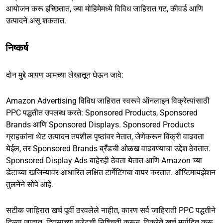
आयोजन करू इच्छितात, ज्या मोहिमेमध्ये विविध जाहिरात गट, कीवर्ड आणि
उत्पादने असू शकतात.
निष्कर्ष
दोन मुद्दे आपण आमच्या लेखातून घेऊन जावे:
Amazon Advertising विविध जाहिरात स्वरूपे ऑनलाइन विक्रेत्यांसाठी
PPC पद्धतीत उपलब्ध करते: Sponsored Products, Sponsored
Brands आणि Sponsored Displays. Sponsored Products
ग्राहकांना थेट उत्पादन तपशील पृष्ठांवर नेतात, जेणेकरून विक्री वाढवता
येईल, तर Sponsored Brands ब्रँडची ओळख वाढवण्याचा उद्देश ठेवतात.
Sponsored Display Ads बाहेरही ठेवता येतात आणि Amazon च्या
डेटाच्या खजिन्यावर आधारित लक्षित टार्गेटिंगचा वापर करतात. ऑप्टिमायझेशन
तुलनेने सोपे आहे.
सटीक जाहिरात खर्च पूर्वी ठरवलेले नाहीत, कारण सर्व जाहिराती PPC पद्धतीने
दिल्या जातात. दिवसाच्या बजेटची निश्चिती करून, विक्रेते खर्च मर्यादित करू