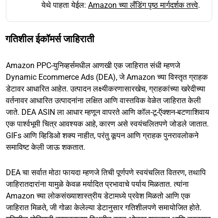
येथे पाहता येईल:
Amazon च्या लँडिंग पृष्ठ मार्गदर्शक तत्त्वे
.
गतिशील ईकॉमर्स जाहिराती
Amazon PPC-युनिव्हर्समधील आणखी एक जाहिरात संधी म्हणजे
Dynamic Ecommerce Ads (DEA), जे Amazon च्या विस्तृत ग्राहक
डेटावर आधारित आहेत. उत्पादन लक्ष्यीकरणासारखेच, ग्राहकांच्या खरेदीच्या
वर्तनावर आधारित उत्पादनांना लक्षित आणि वास्तविक वेळेत जाहिरात केली
जाते. DEA ASIN ला आधार म्हणून वापरते आणि कॉल-टू-ऍक्शन-बटणाशिवाय
एक पार्श्वभूमी चित्र आवश्यक आहे, कारण असे स्वयंचलितपणे जोडले जातात.
GIFs आणि व्हिडिओ शक्य नाहीत, परंतु कूपन आणि ग्राहक पुनरावलोकने
समाविष्ट केली जाऊ शकतात.
DEA चा सर्वात मोठा फायदा म्हणजे तिची पूर्णपणे स्वयंचलित वितरण, तथापि
जाहिरातदारांना यामुळे केवळ मर्यादित प्रभावाचे पर्याय मिळतात. त्यांना
Amazon च्या लोकसंख्याशास्त्रीय डेटामध्ये प्रवेश मिळतो आणि एक
जाहिरात मिळते, जी गोळा केलेल्या डेटानुसार गतिशीलपणे समायोजित होते.