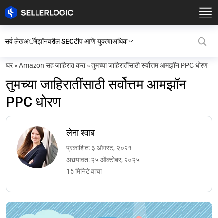
सर्व लेख
अॅमेझॉनवरील SEO
टीप आणि युक्त्या
अधिक
घर
»
Amazon सह जाहिरात करा
»
तुमच्या जाहिरातींसाठी सर्वोत्तम आमझॉन PPC धोरण
तुमच्या जाहिरातींसाठी सर्वोत्तम आमझॉन
PPC धोरण
लेना श्वाब
प्रकाशित: ३ ऑगस्ट, २०२१
अद्ययावत: २५ ऑक्टोबर, २०२५
15 मिनिटे वाचा