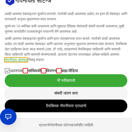
गोपनीयता सेटिंग्ज
अधिक विचारले जाणारे प्रश्न
आम्ही आमच्या वेबसाइटवर कुकीज वापरतो. त्यापैकी काही आवश्यक आहेत, तर इतर ही वेबसाइट आणि
वापरकर्ता अनुभव सुधारण्यात मदत करतात.
तुमचे वय 16 वर्षांपेक्षा कमी असल्यास आणि तुम्हाला ऐच्छिक सेवांसाठी संमती द्यायची असल्यास, तुम्ही
तुमच्या कायदेशीर पालकांकडून परवानगी घेणे आवश्यक आहे.
Amazon मध्ये PPC म्हणजे काय?
आम्ही आमच्या वेबसाइटवर कुकीज आणि इतर तंत्रज्ञानाचा वापर करतो. त्यापैकी काही आवश्यक
आहेत, तर काही आमच्या वेबसाइट आणि आपल्या अनुभवात सुधारणा करण्यास मदत करतात. वैयक्तिक
डेटा प्रक्रिया केला जाऊ शकतो (उदा. IP पत्ते), उदाहरणार्थ वैयक्तिकृत जाहिराती आणि सामग्री
Amazon आणि इतर प्रदात्यांमध्ये "PPC" म्हणजे "Pay per Click".
किंवा जाहिराती आणि सामग्री मोजण्यासाठी. आपल्या डेटाच्या वापराबद्दल अधिक माहिती आमच्या
हे जाहिरातींसाठी एक बिलिंग पद्धत आहे, ज्यामध्ये जाहिरातदार त्यांच्या
गोपनीयता धोरणात
मिळवू शकता.
Amazon वर जाहिरात किती महाग आहे?
जाहिरातीवर प्रत्येक क्लिकसाठी पैसे देतात. अशा मॉडेल्स Google
आवश्यक
सांख्यिकी
विपणन
बाह्य मीडिया
Ads मध्ये देखील अस्तित्वात आहेत.
Amazon जाहिरातींच्या खर्चात स्वरूप, स्पर्धा आणि जाहिरातांच्या
मी स्वीकारतो
गुणवत्तेनुसार फरक असतो. पे-पर-क्लिक मॉडेलद्वारे जाहिरातदार फक्त
Amazon PPC-कॅम्पेन म्हणजे काय?
क्लिकसाठीच पैसे देतात. दिवसाच्या बजेटची निश्चिती करून एकूण
संमती जतन करा
खर्च नियंत्रित केला जाऊ शकतो. सर्वोत्तम किंमत-गुणवत्तेचा अनुभव
एक Amazon PPC-कॅम्पेन ही एक जाहिरात उपक्रम आहे, ज्यामध्ये
घेण्यासाठी नियमितपणे देखरेख आणि धोरणात बदल करणे शिफारसीय
वैयक्तिक गोपनीयता प्राधान्ये
जाहिरातदार त्यांच्या जाहिराती Amazon वर ठेवण्यासाठी पैसे देतात.
आहे.
Amazon PPC सॉफ्टवेअर कोणासाठी योग्य आहे?
या कॅम्पेनमध्ये Sponsored Products, Sponsored Brands
प्राधान्ये
गोपनीयता धोरण
कायदेशीर माहिती
आणि Sponsored Displays सारख्या विविध जाहिरात स्वरूपांचा