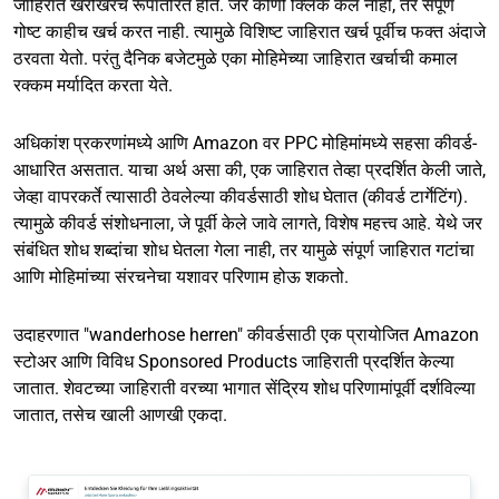
जाहिरात खरोखरच रूपांतरित होते. जर कोणी क्लिक केले नाही, तर संपूर्ण
गोष्ट काहीच खर्च करत नाही. त्यामुळे विशिष्ट जाहिरात खर्च पूर्वीच फक्त अंदाजे
ठरवता येतो. परंतु दैनिक बजेटमुळे एका मोहिमेच्या जाहिरात खर्चाची कमाल
रक्कम मर्यादित करता येते.
अधिकांश प्रकरणांमध्ये आणि Amazon वर PPC मोहिमांमध्ये सहसा कीवर्ड-
आधारित असतात. याचा अर्थ असा की, एक जाहिरात तेव्हा प्रदर्शित केली जाते,
जेव्हा वापरकर्ते त्यासाठी ठेवलेल्या कीवर्डसाठी शोध घेतात (कीवर्ड टार्गेटिंग).
त्यामुळे कीवर्ड संशोधनाला, जे पूर्वी केले जावे लागते, विशेष महत्त्व आहे. येथे जर
संबंधित शोध शब्दांचा शोध घेतला गेला नाही, तर यामुळे संपूर्ण जाहिरात गटांचा
आणि मोहिमांच्या संरचनेचा यशावर परिणाम होऊ शकतो.
उदाहरणात "wanderhose herren" कीवर्डसाठी एक प्रायोजित Amazon
स्टोअर आणि विविध Sponsored Products जाहिराती प्रदर्शित केल्या
जातात. शेवटच्या जाहिराती वरच्या भागात सेंद्रिय शोध परिणामांपूर्वी दर्शविल्या
जातात, तसेच खाली आणखी एकदा.