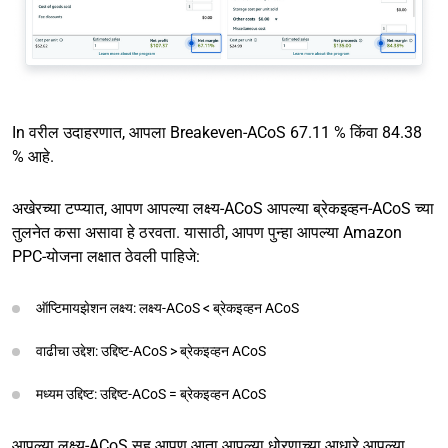
In वरील उदाहरणात, आपला Breakeven-ACoS 67.11 % किंवा 84.38
% आहे.
अखेरच्या टप्प्यात, आपण आपल्या लक्ष्य-ACoS आपल्या ब्रेकइव्हन-ACoS च्या
तुलनेत कसा असावा हे ठरवता. यासाठी, आपण पुन्हा आपल्या Amazon
PPC-योजना लक्षात ठेवली पाहिजे:
ऑप्टिमायझेशन लक्ष्य: लक्ष्य-ACoS < ब्रेकइव्हन ACoS
वाढीचा उद्देश: उद्दिष्ट-ACoS > ब्रेकइव्हन ACoS
मध्यम उद्दिष्ट: उद्दिष्ट-ACoS = ब्रेकइव्हन ACoS
आपल्या लक्ष्य-ACoS सह आपण आता आपल्या धोरणाच्या आधारे आपल्या