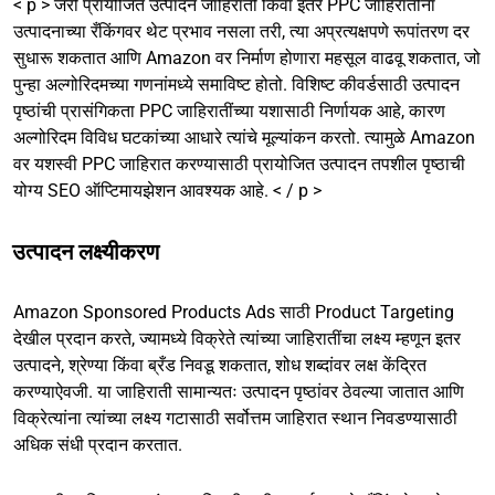
< p > जरी प्रायोजित उत्पादन जाहिराती किंवा इतर PPC जाहिरातींना
उत्पादनाच्या रँकिंगवर थेट प्रभाव नसला तरी, त्या अप्रत्यक्षपणे रूपांतरण दर
सुधारू शकतात आणि Amazon वर निर्माण होणारा महसूल वाढवू शकतात, जो
पुन्हा अल्गोरिदमच्या गणनांमध्ये समाविष्ट होतो. विशिष्ट कीवर्डसाठी उत्पादन
पृष्ठांची प्रासंगिकता PPC जाहिरातींच्या यशासाठी निर्णायक आहे, कारण
अल्गोरिदम विविध घटकांच्या आधारे त्यांचे मूल्यांकन करतो. त्यामुळे Amazon
वर यशस्वी PPC जाहिरात करण्यासाठी प्रायोजित उत्पादन तपशील पृष्ठाची
योग्य SEO ऑप्टिमायझेशन आवश्यक आहे. < / p >
उत्पादन लक्ष्यीकरण
Amazon Sponsored Products Ads साठी Product Targeting
देखील प्रदान करते, ज्यामध्ये विक्रेते त्यांच्या जाहिरातींचा लक्ष्य म्हणून इतर
उत्पादने, श्रेण्या किंवा ब्रँड निवडू शकतात, शोध शब्दांवर लक्ष केंद्रित
करण्याऐवजी. या जाहिराती सामान्यतः उत्पादन पृष्ठांवर ठेवल्या जातात आणि
विक्रेत्यांना त्यांच्या लक्ष्य गटासाठी सर्वोत्तम जाहिरात स्थान निवडण्यासाठी
अधिक संधी प्रदान करतात.