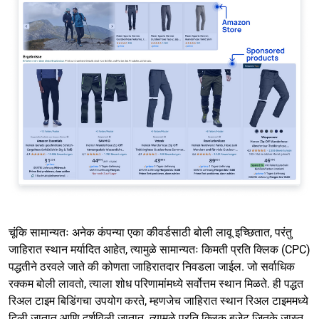
चूंकि सामान्यतः अनेक कंपन्या एका कीवर्डसाठी बोली लावू इच्छितात, परंतु
जाहिरात स्थान मर्यादित आहेत, त्यामुळे सामान्यतः किमती प्रति क्लिक (CPC)
पद्धतीने ठरवले जाते की कोणता जाहिरातदार निवडला जाईल. जो सर्वाधिक
रक्कम बोली लावतो, त्याला शोध परिणामांमध्ये सर्वोत्तम स्थान मिळते. ही पद्धत
रिअल टाइम बिडिंगचा उपयोग करते, म्हणजेच जाहिरात स्थान रिअल टाइममध्ये
दिली जातात आणि दर्शविली जातात. त्यामुळे प्रति क्लिक बजेट जितके जास्त