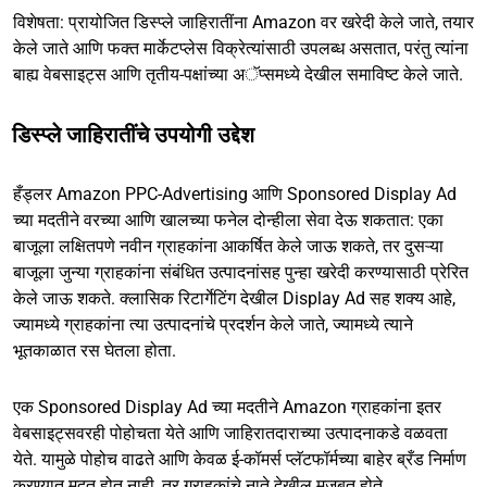
विशेषता: प्रायोजित डिस्प्ले जाहिरातींना Amazon वर खरेदी केले जाते, तयार
केले जाते आणि फक्त मार्केटप्लेस विक्रेत्यांसाठी उपलब्ध असतात, परंतु त्यांना
बाह्य वेबसाइट्स आणि तृतीय-पक्षांच्या अॅप्समध्ये देखील समाविष्ट केले जाते.
डिस्प्ले जाहिरातींचे उपयोगी उद्देश
हँड्लर Amazon PPC-Advertising आणि Sponsored Display Ad
च्या मदतीने वरच्या आणि खालच्या फनेल दोन्हीला सेवा देऊ शकतात: एका
बाजूला लक्षितपणे नवीन ग्राहकांना आकर्षित केले जाऊ शकते, तर दुसऱ्या
बाजूला जुन्या ग्राहकांना संबंधित उत्पादनांसह पुन्हा खरेदी करण्यासाठी प्रेरित
केले जाऊ शकते. क्लासिक रिटार्गेटिंग देखील Display Ad सह शक्य आहे,
ज्यामध्ये ग्राहकांना त्या उत्पादनांचे प्रदर्शन केले जाते, ज्यामध्ये त्याने
भूतकाळात रस घेतला होता.
एक Sponsored Display Ad च्या मदतीने Amazon ग्राहकांना इतर
वेबसाइट्सवरही पोहोचता येते आणि जाहिरातदाराच्या उत्पादनाकडे वळवता
येते. यामुळे पोहोच वाढते आणि केवळ ई-कॉमर्स प्लॅटफॉर्मच्या बाहेर ब्रँड निर्माण
करण्यात मदत होत नाही, तर ग्राहकांचे नाते देखील मजबूत होते.