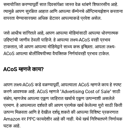
समायोजित करण्यापूर्वी सात दिवसांपेक्षा जास्त वेळ थांबणे शिफारसीय आहे.
त्यामुळे आपण सुरक्षित आहात आणि आपल्या कॅम्पेनचे ऑप्टिमायझेशन करताना
वापरता येण्यासारख्या अधिक डेटावर आपल्याकडे प्रवेश असेल.
जसे आधीच सांगितले आहे, आपण आपल्या मोहिमांसाठी आपल्या धोरणात्मक
उद्दिष्टांची जाणीव ठेवली पाहिजे. हे आपल्या लक्ष्य-ACoS वरही प्रभाव
टाकतात, जो आपण आपल्या मोहिमेद्वारे साध्य करू इच्छिता. आपला लक्ष्य-
ACoS आपल्या बोलींविषयीच्या वैयक्तिक निर्णयांवरही प्रभाव टाकेल.
ACoS म्हणजे काय?
आपण लक्ष्य-ACoS कडे वळण्यापूर्वी, आपल्याला ACoS म्हणजे काय हे स्पष्ट
करणे आवश्यक आहे. ACoS म्हणजे "Advertising Cost of Sale" साठी
संक्षेप, म्हणजेच आपल्या एकूण जाहिरात खर्चाचे एकूण उत्पन्नाशी असलेले
प्रमाण. हे आपल्याला दर्शवते की आपण प्रत्येक खर्च केलेल्या युरो साठी किती
उत्पन्न मिळवता आणि हे देखील दर्शवू शकते की आपल्या विशिष्ट प्रकरणात
Amazon वर PPC फायदेशीर आहे की नाही. येथे खर्च निश्चितपणे निर्णायक
घटक आहे.