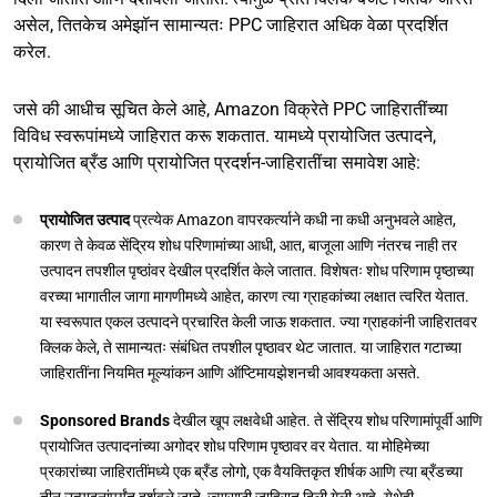
असेल, तितकेच अमेझॉन सामान्यतः PPC जाहिरात अधिक वेळा प्रदर्शित
करेल.
जसे की आधीच सूचित केले आहे, Amazon विक्रेते PPC जाहिरातींच्या
विविध स्वरूपांमध्ये जाहिरात करू शकतात. यामध्ये प्रायोजित उत्पादने,
प्रायोजित ब्रँड आणि प्रायोजित प्रदर्शन-जाहिरातींचा समावेश आहे:
प्रायोजित उत्पाद
प्रत्येक Amazon वापरकर्त्याने कधी ना कधी अनुभवले आहेत,
कारण ते केवळ सेंद्रिय शोध परिणामांच्या आधी, आत, बाजूला आणि नंतरच नाही तर
उत्पादन तपशील पृष्ठांवर देखील प्रदर्शित केले जातात. विशेषतः शोध परिणाम पृष्ठाच्या
वरच्या भागातील जागा मागणीमध्ये आहेत, कारण त्या ग्राहकांच्या लक्षात त्वरित येतात.
या स्वरूपात एकल उत्पादने प्रचारित केली जाऊ शकतात. ज्या ग्राहकांनी जाहिरातवर
क्लिक केले, ते सामान्यतः संबंधित तपशील पृष्ठावर थेट जातात. या जाहिरात गटाच्या
जाहिरातींना नियमित मूल्यांकन आणि ऑप्टिमायझेशनची आवश्यकता असते.
Sponsored Brands
देखील खूप लक्षवेधी आहेत. ते सेंद्रिय शोध परिणामांपूर्वी आणि
प्रायोजित उत्पादनांच्या अगोदर शोध परिणाम पृष्ठावर वर येतात. या मोहिमेच्या
प्रकारांच्या जाहिरातींमध्ये एक ब्रँड लोगो, एक वैयक्तिकृत शीर्षक आणि त्या ब्रँडच्या
तीन उत्पादनांपर्यंत दर्शवले जाते, ज्यासाठी जाहिरात दिली गेली आहे. येथेही