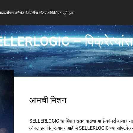
ाधा
ब्लॉग
साधने
रोडमॅप
रिलीज नोट्स
अफिलिएट प्रोग्राम
LLERLOGIC – विक्रेत्यांस
आमची मिशन
SELLERLOGIC चा मिशन सतत वाढणाऱ्या ई-कॉमर्स बाजारासा
ऑनलाइन विक्रेत्यांवर आहे जे SELLERLOGIC च्या सॉफ्टवेअ