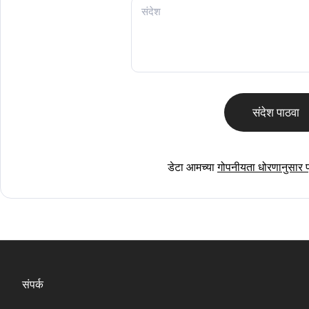
संदेश पाठवा
डेटा आमच्या
गोपनीयता धोरणानुसार प
संपर्क