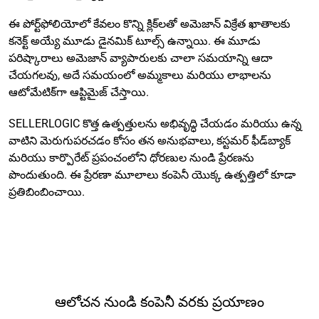
ఈ పోర్ట్‌ఫోలియోలో కేవలం కొన్ని క్లిక్‌లతో అమెజాన్ విక్రేత ఖాతాలకు
కనెక్ట్ అయ్యే మూడు డైనమిక్ టూల్స్ ఉన్నాయి. ఈ మూడు
పరిష్కారాలు అమెజాన్ వ్యాపారులకు చాలా సమయాన్ని ఆదా
చేయగలవు, అదే సమయంలో అమ్మకాలు మరియు లాభాలను
ఆటోమేటిక్‌గా ఆప్టిమైజ్ చేస్తాయి.
SELLERLOGIC కొత్త ఉత్పత్తులను అభివృద్ధి చేయడం మరియు ఉన్న
వాటిని మెరుగుపరచడం కోసం తన అనుభవాలు, కస్టమర్ ఫీడ్‌బ్యాక్
మరియు కార్పొరేట్ ప్రపంచంలోని ధోరణుల నుండి ప్రేరణను
పొందుతుంది. ఈ ప్రేరణా మూలాలు కంపెనీ యొక్క ఉత్పత్తిలో కూడా
ప్రతిబింబించాయి.
ఆలోచన నుండి కంపెనీ వరకు ప్రయాణం