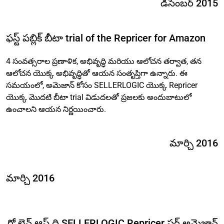
డిసెంబర్ 2015
ఫస్ట్ పబ్లిక్ బీటా trial of the Repricer for Amazon
4 సంవత్సరాల ప్రణాళిక, అభివృద్ధి మరియు ఆలోచన తర్వాత, తన
ఆలోచన యొక్క అభివృద్ధితో ఆయన సంతృప్తిగా ఉన్నారు. ఈ
సమయంలో, అమెజాన్ కోసం SELLERLOGIC యొక్క Repricer
యొక్క మొదటి బీటా trial విడుదలతో ప్రజలకు అందుబాటులో
ఉంచాలని ఆయన నిర్ణయించారు.
మార్చి 2016
మార్చి 2016
గో లైవ్ ఆఫ్ ది SELLERLOGIC Repricer ఫర్ అమెజాన్