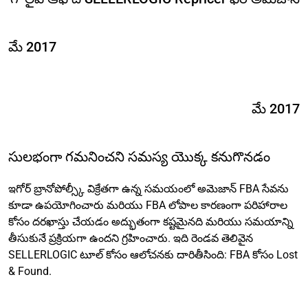
మే 2017
మే 2017
సులభంగా గమనించని సమస్య యొక్క కనుగొనడం
ఇగోర్ బ్రానోపోల్స్కీ విక్రేతగా ఉన్న సమయంలో అమెజాన్ FBA సేవను
కూడా ఉపయోగించారు మరియు FBA లోపాల కారణంగా పరిహారాల
కోసం దరఖాస్తు చేయడం అద్భుతంగా కష్టమైనది మరియు సమయాన్ని
తీసుకునే ప్రక్రియగా ఉందని గ్రహించారు. ఇది రెండవ తెలివైన
SELLERLOGIC టూల్ కోసం ఆలోచనకు దారితీసింది: FBA కోసం Lost
& Found.