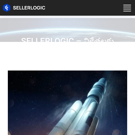
SELLERLOGIC – విక్రేతలకు