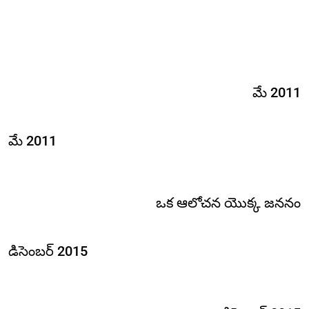
మే 2011
మే 2011
ఒక ఆలోచన యొక్క జననం
డిసెంబర్ 2015