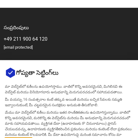
సంప్రదింపులు
+49 211 900 64 120
[email protected]
గోప్యతా సెట్టింగ్‌లు
మా వెబ్‌సైట్‌లో కుకీలను ఉపయోగిస్తాము. వాటిలో కొన్ని అవసరమైనవి, మిగిలినవి ఈ
వెబ్‌సైట్ మరియు వినియోగదారు అనుభవాన్ని మెరుగుపరచడంలో సహాయపడతాయి.
మీ వయస్సు 16 సంవత్సరాల కంటే తక్కువ అయితే మరియు ఐచ్ఛిక సేవలకు సమ్మతి
ఇవ్వాలనుకుంటే, మీ చట్టపరమైన సంరక్షకుల అనుమతి తీసుకోవాలి.
కంపెనీ
మేము మా వెబ్‌సైట్‌లో కుకీలు మరియు ఇతర సాంకేతికతలను ఉపయోగిస్తున్నాము. వాటిలో
కొన్ని అవసరమైనవి, మరికొన్ని ఈ వెబ్‌సైట్‌ను మరియు మీ అనుభవాన్ని మెరుగుపరచడంలో
మద్దతు
మాకు సహాయపడతాయి. వ్యక్తిగత డేటా (ఉదాహరణకు IP చిరునామాలు) ప్రాసెస్
చేయబడవచ్చు, ఉదాహరణకు వ్యక్తిగతీకరించిన ప్రకటనలు మరియు కంటెంట్ లేదా ప్రకటనలు
మరియు కంటెంట్ కొలవడానికి. మీ డేటా ఉపయోగంపై మరింత సమాచారం కోసం మా
Amazon కోసం పరిష్కారాలు