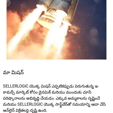
మా మిషన్
SELLERLOGIC యొక్క మిషన్ ఎప్పటికప్పుడు పెరుగుతున్న ఇ-
కామర్స్ మార్కెట్ కోసం డైనమిక్ మరియు ముందుకు చూసే
పరిష్కారాలను అభివృద్ధి చేయడం. ఎక్కువ అమ్మకాలను సృష్టించే
మరియు SELLERLOGIC యొక్క సాఫ్ట్‌వేర్‌తో సమయాన్ని ఆదా చేసే
ఆన్‌లైన్ విక్రేతలపై దృష్టి ఉంది.