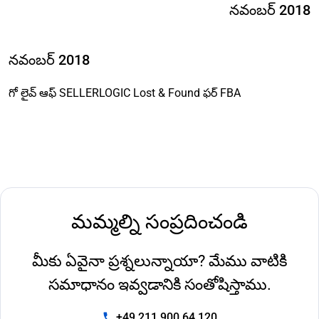
నవంబర్ 2018
నవంబర్ 2018
గో లైవ్ ఆఫ్ SELLERLOGIC Lost & Found ఫర్ FBA
మమ్మల్ని సంప్రదించండి
మీకు ఏవైనా ప్రశ్నలున్నాయా? మేము వాటికి
సమాధానం ఇవ్వడానికి సంతోషిస్తాము.
+49 211 900 64 120