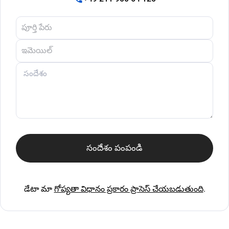
సందేశం పంపండి
డేటా మా
గోప్యతా విధానం ప్రకారం ప్రాసెస్ చేయబడుతుంది
.