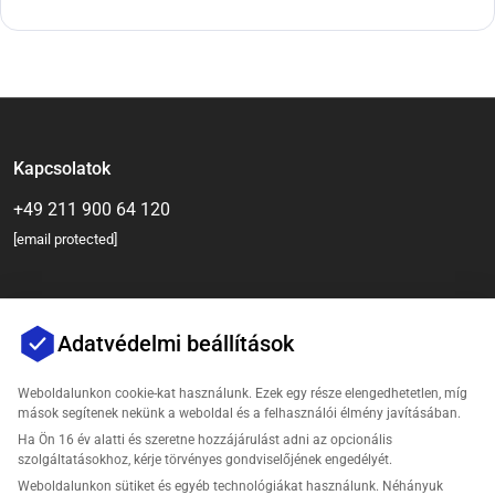
Kapcsolatok
+49 211 900 64 120
[email protected]
Adatvédelmi beállítások
Weboldalunkon cookie-kat használunk. Ezek egy része elengedhetetlen, míg
mások segítenek nekünk a weboldal és a felhasználói élmény javításában.
Ha Ön 16 év alatti és szeretne hozzájárulást adni az opcionális
Vállalat
szolgáltatásokhoz, kérje törvényes gondviselőjének engedélyét.
Weboldalunkon sütiket és egyéb technológiákat használunk. Néhányuk