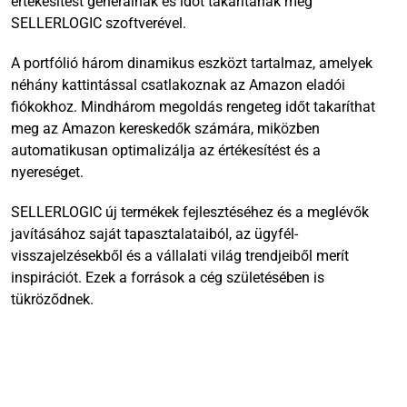
értékesítést generálnak és időt takarítanak meg
SELLERLOGIC szoftverével.
A portfólió három dinamikus eszközt tartalmaz, amelyek
néhány kattintással csatlakoznak az Amazon eladói
fiókokhoz. Mindhárom megoldás rengeteg időt takaríthat
meg az Amazon kereskedők számára, miközben
automatikusan optimalizálja az értékesítést és a
nyereséget.
SELLERLOGIC új termékek fejlesztéséhez és a meglévők
javításához saját tapasztalataiból, az ügyfél-
visszajelzésekből és a vállalati világ trendjeiből merít
inspirációt. Ezek a források a cég születésében is
tükröződnek.