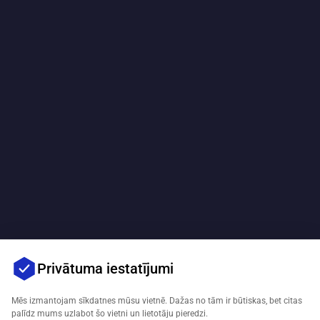
Privātuma iestatījumi
Mēs izmantojam sīkdatnes mūsu vietnē. Dažas no tām ir būtiskas, bet citas
palīdz mums uzlabot šo vietni un lietotāju pieredzi.