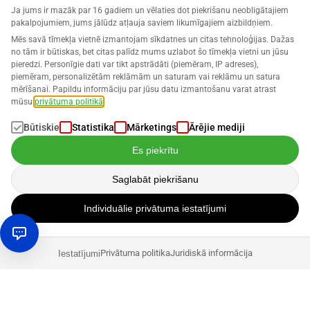
Ja jums ir mazāk par 16 gadiem un vēlaties dot piekrišanu neobligātajiem
pakalpojumiem, jums jālūdz atļauja saviem likumīgajiem aizbildņiem.
Mēs savā tīmekļa vietnē izmantojam sīkdatnes un citas tehnoloģijas. Dažas
no tām ir būtiskas, bet citas palīdz mums uzlabot šo tīmekļa vietni un jūsu
pieredzi. Personīgie dati var tikt apstrādāti (piemēram, IP adreses),
piemēram, personalizētām reklāmām un saturam vai reklāmu un satura
mērīšanai. Papildu informāciju par jūsu datu izmantošanu varat atrast
mūsu
privātuma politikā
.
Būtiskie
Statistika
Mārketings
Ārējie mediji
Es piekrītu
Saglabāt piekrišanu
Individuālie privātuma iestatījumi
Privātuma politika
Juridiskā informācija
Iestatījumi