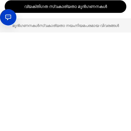
വ്യക്തിഗത സ്വകാര്യതാ മുൻഗണനകൾ
മുൻഗണനകൾ
സ്വകാര്യതാ നയം
നിയമപരമായ വിവരങ്ങൾ
ബൈ ബോക്സ് ഇല്ല - വരുമാനം ഇല്ല
Amazon-ൽ 90% വിൽപ്പനകൾ Buy Box-ൽ നടക്കുന്നു.
അതായത് 100-ൽ 90 കേസുകളിൽ, കച്ചവടക്കാരൻ
വാങ്ങൽ കട്ടയിൽ ഉള്ളവൻ ആണ് വിൽപ്പന നേടുന്നത്. മറ്റ്
പലരും മുഴുവൻ ശൂന്യമായി പോകുന്നു.
അതുകൊണ്ട്, ഒരേ ഉൽപ്പന്നത്തിൽ മത്സരിക്കുന്ന