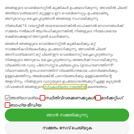
ഞങ്ങളുടെ വെബ്‌സൈറ്റിൽ കുക്കികൾ ഉപയോഗിക്കുന്നു. അവയിൽ ചിലത്
അത്യാവശ്യമാണ്, മറ്റുള്ളവ ഈ വെബ്‌സൈറ്റും ഉപയോക്തൃ
അനുഭവവും മെച്ചപ്പെടുത്താൻ ഞങ്ങളെ സഹായിക്കുന്നു.
നിങ്ങൾക്ക് 16 വയസ്സിൽ താഴെയാണെങ്കിൽ ഓപ്ഷണൽ സേവനങ്ങൾക്ക്
സമ്മതം നൽകാൻ ആഗ്രഹിക്കുന്നെങ്കിൽ, നിങ്ങളുടെ നിയമപരമായ
രക്ഷിതാക്കളോട് അനുമതി ചോദിക്കണം.
ഞങ്ങൾ ഞങ്ങളുടെ വെബ്സൈറ്റിൽ കുക്കികൾക്കും മറ്റ്
സാങ്കേതികവിദ്യകൾക്കും ഉപയോഗിക്കുന്നു. അവയിൽ ചിലത്
അനിവാര്യമാണ്, മറ്റ് ചിലത് ഈ വെബ്സൈറ്റ് മെച്ചപ്പെടുത്താനും
നിങ്ങളുടെ അനുഭവം മെച്ചപ്പെടുത്താനും ഞങ്ങൾക്ക് സഹായിക്കുന്നു.
വ്യക്തിഗത ഡാറ്റ പ്രോസസ്സ് ചെയ്യപ്പെടാം (ഉദാഹരണത്തിന് IP
വിലാസങ്ങൾ), ഉദാഹരണത്തിന് വ്യക്തിഗതമായ പരസ്യങ്ങൾക്കും
ഉള്ളടക്കത്തിനും അല്ലെങ്കിൽ പരസ്യങ്ങൾക്കും ഉള്ളടക്കത്തിന്റെ
അളവിനും. നിങ്ങളുടെ ഡാറ്റയുടെ ഉപയോഗത്തെക്കുറിച്ചുള്ള കൂടുതൽ
വിവരങ്ങൾ ഞങ്ങളുടെ
സ്വകാര്യതാ നയത്തിൽ
കണ്ടെത്താം.
അത്യാവശ്യം
സ്ഥിതിവിവരക്കണക്കുകൾ
മാർക്കറ്റിംഗ്
ബാഹ്യ മീഡിയ
ഞാൻ സമ്മതിക്കുന്നു
സമ്മതം സേവ് ചെയ്യുക