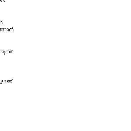
ാൻ
AN
‍ത്താൻ
ണ്ട്,
ന്നത്