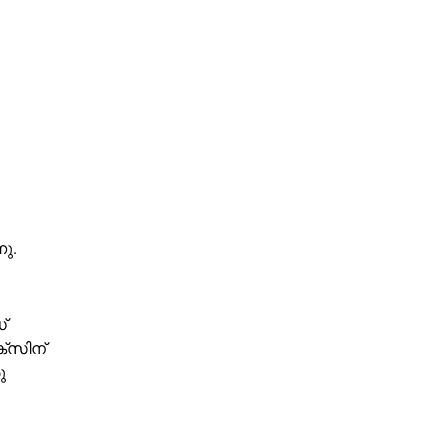
ു.
്
്‌സിന്
ു