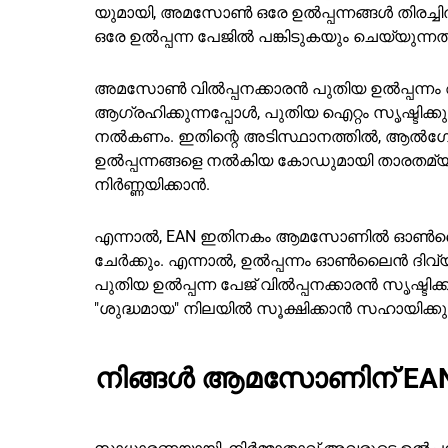
യുമായി, അമസോൺ ഒരേ ഉൽപ്പന്നങ്ങൾ തിരച്ചി
ഒരേ ഉൽപ്പന്ന പേജിൽ പങ്കിടുകയും ചെയ്യുന്നത് ഉറ
അമസോൺ വിൽപ്പനക്കാരൻ പുതിയ ഉൽപ്പന്നം 
ആഗ്രഹിക്കുന്നപ്പോൾ, പുതിയ ഐറ്റം സൃഷ്ടിക്
നൽകണം. ഇതിന്റെ അടിസ്ഥാനത്തിൽ, ആൽഗോ
ഉൽപ്പന്നങ്ങളെ നൽകിയ കോഡുമായി താരതമ്യം ചെയ
നിർണ്ണയിക്കാൻ.
എന്നാൽ, EAN ഇതിനകം ആമസോണിൽ ഓൺലൈനിൽ ഉണ്
ചേർക്കും. എന്നാൽ, ഉൽപ്പന്നം ഓൺലൈൻ ദിവ്യത
പുതിയ ഉൽപ്പന്ന പേജ് വിൽപ്പനക്കാരൻ സൃഷ്ടി
"ശുദ്ധമായ" നിലയിൽ സൂക്ഷിക്കാൻ സഹായിക്കുന
നിങ്ങൾ ആമസോണിന് EAN 