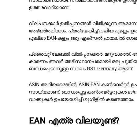
സാധാരണയായി, നിർമ്മാതാവ് അവരുടെ ഉൽപ്പന
ഉത്തരവാദിയാണ്.
വില്പനക്കാർ ഉൽപ്പന്നങ്ങൾ വിൽക്കുന്ന ആമസോൺ
അഭ്യർത്ഥിക്കാം. പ്രത്യേകിച്ച് വലിയ എണ്ണം
എല്ലാ EAN-കളും ഒരു എക്സൽ ഫയലിൽ ശേഖര
പ്രൈവറ്റ് ലേബൽ വിൽപ്പനക്കാർ, മറുവശത്ത്,
കാരണം അവർ അടിസ്ഥാനപരമായി ഒരു പുതിയ ഉൽപ
ബന്ധപ്പെടാനുള്ള സ്ഥലം
GS1 Germany
ആണ്.
ASIN അറിയാമെങ്കിൽ, ASIN-EAN കൺവെർട്ടർ
സാധ്യമാണ്. ബന്ധപ്പെട്ട കൺവെർട്ടറുകൾ
asi
വാക്കുകൾ ഉപയോഗിച്ച് ഗൂഗിളിൽ കണ്ടെത്താം.
EAN എത്ര വിലയുണ്ട്?