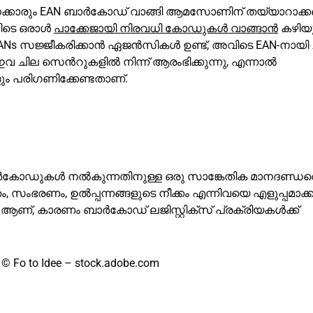
ൽപ്പനക്കാരും EAN ബാർകോഡ് വാങ്ങി ആമസോണിന് തയ്യാറാക്
വിടെ ഒരാൾ
പാക്കേജായി നിരവധി കോഡുകൾ വാങ്ങാൻ
കഴിയു
Ns സജ്ജീകരിക്കാൻ ഏജൻസികൾ ഉണ്ട്, അവിടെ EAN-നായി 
വ ചില സെൻറുകളിൽ നിന്ന് ആരംഭിക്കുന്നു, എന്നാൽ
 പരിഗണിക്കേണ്ടതാണ്.
ക ബാർകോഡുകൾ നൽകുന്നതിനുള്ള ഒരു സാങ്കേതിക മാനദണ്ഡത
, സംഭരണം, ഉൽപ്പന്നങ്ങളുടെ നീക്കം എന്നിവയെ എളുപ്പമാക്കു
ണ്, കാരണം ബാർകോഡ് ലജിസ്റ്റിക്‌സ് പ്രക്രിയകൾക്ക്
 Fo to Idee – stock.adobe.com