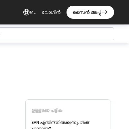
ലോഗിൻ
സൈൻ അപ്പ്
ML
ഉള്ളടക്ക പട്ടിക
EAN എന്തിന് നിൽക്കുന്നു, അത്
എന്താണ്?