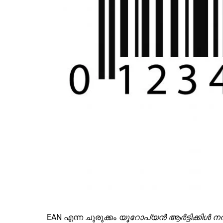
EAN എന്ന ചുരുക്കം
യൂറോപ്യൻ ആർട്ടിക്കിൾ നമ