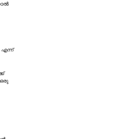
ിനാൽ
എന്ന്
ക്
 ഒരു