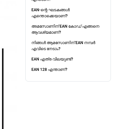
EAN-ന്റെ ഘടകങ്ങൾ
എന്തൊക്കെയാണ്?
അമസോണിന് EAN കോഡ് എങ്ങനെ
ആവശ്യമാണ്?
നിങ്ങൾ ആമസോണിന് EAN നമ്പർ
എവിടെ നേടാം?
EAN എത്ര വിലയുണ്ട്?
EAN 128 എന്താണ്?