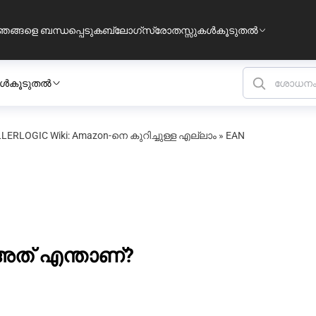
ഞങ്ങളെ ബന്ധപ്പെടുക
ബ്ലോഗ്
സ്രോതസ്സുകൾ
കൂടുതൽ
ങൾ
കൂടുതൽ
LERLOGIC Wiki: Amazon-നെ കുറിച്ചുള്ള എല്ലാം
»
EAN
 അത് എന്താണ്?