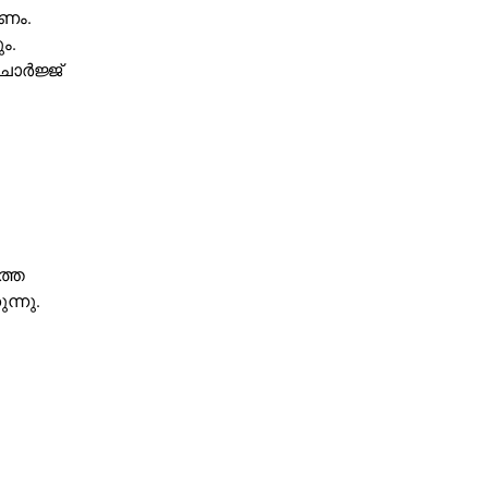
കണം.
ം.
ചാർജ്ജ്
്തെ
ന്നു.