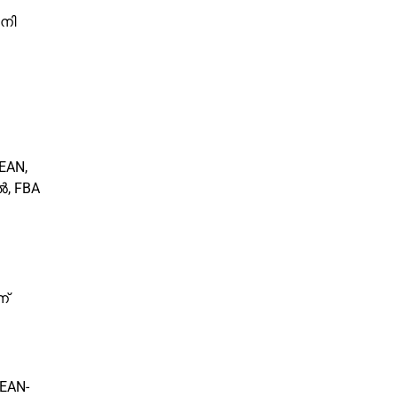
പനി
EAN,
, FBA
ന്
 EAN-