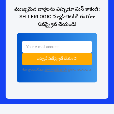
ముఖ్యమైన వార్తలను ఎప్పుడూ మిస్ కాకండి:
SELLERLOGIC న్యూస్‌లెటర్‌కి ఈ రోజు
సబ్‌స్క్రైబ్ చేయండి!
ఇప్పుడే సబ్‌స్క్రైబ్ చేయండి!
డేటా ప్రాసెసింగ్ మా
డేటా ప్రైవసీ పాలసీ
ప్రకారం జరుగుతుంది.