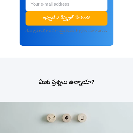
ఇప్పుడే సబ్‌స్క్రైబ్ చేయండి!
డేటా ప్రాసెసింగ్ మా
డేటా ప్రైవసీ పాలసీ
ప్రకారం జరుగుతుంది.
మీకు ప్రశ్నలు ఉన్నాయా?