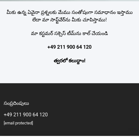
మీకు ఉన్న ఏవైనా ప్రశ్నలకు మేము సంతోషంగా సమాధానం ఇస్తాము
లేదా మా సాఫ్ట్‌వేర్‌ను మీకు చూపిస్తాము!
మా కస్టమర్ సక్సెస్ టీమ్‌ను కాల్ చేయండి
+49 211 900 64 120
త్వరలో కలుద్దాం!
సంప్రదింపులు
+49 211 900 64 120
[email protected]