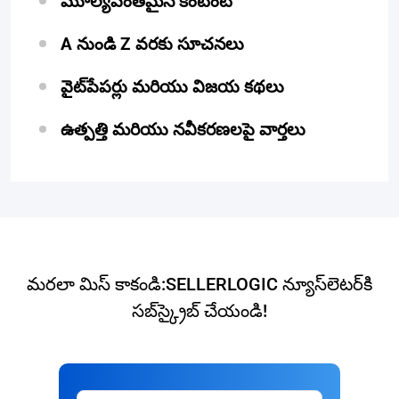
మూల్యవంతమైన కంటెంట్
A నుండి Z వరకు సూచనలు
వైట్‌పేపర్లు మరియు విజయ కథలు
ఉత్పత్తి మరియు నవీకరణలపై వార్తలు
మరలా మిస్ కాకండి:SELLERLOGIC న్యూస్‌లెటర్‌కి
సబ్‌స్క్రైబ్ చేయండి!