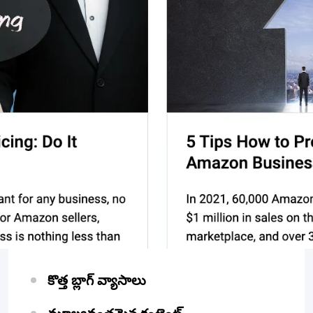
కొత్త బ్లాగ్ వ్యాసాలు