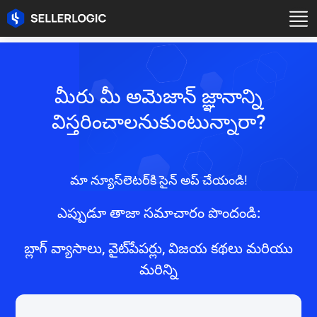
మీరు మీ అమెజాన్ జ్ఞానాన్ని
విస్తరించాలనుకుంటున్నారా?
మా న్యూస్‌లెటర్‌కి సైన్ అప్ చేయండి!
ఎప్పుడూ తాజా సమాచారం పొందండి:
బ్లాగ్ వ్యాసాలు, వైట్‌పేపర్లు, విజయ కథలు మరియు
మరిన్ని