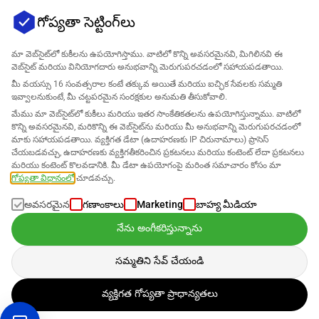
గోప్యతా సెట్టింగ్‌లు
మా వెబ్‌సైట్‌లో కుకీలను ఉపయోగిస్తాము. వాటిలో కొన్ని అవసరమైనవి, మిగిలినవి ఈ
వెబ్‌సైట్ మరియు వినియోగదారు అనుభవాన్ని మెరుగుపరచడంలో సహాయపడతాయి.
మీ వయస్సు 16 సంవత్సరాల కంటే తక్కువ అయితే మరియు ఐచ్ఛిక సేవలకు సమ్మతి
ఇవ్వాలనుకుంటే, మీ చట్టపరమైన సంరక్షకుల అనుమతి తీసుకోవాలి.
కంపెనీ
మేము మా వెబ్‌సైట్‌లో కుకీలు మరియు ఇతర సాంకేతికతలను ఉపయోగిస్తున్నాము. వాటిలో
కొన్ని అవసరమైనవి, మరికొన్ని ఈ వెబ్‌సైట్‌ను మరియు మీ అనుభవాన్ని మెరుగుపరచడంలో
మద్దతు
మాకు సహాయపడతాయి. వ్యక్తిగత డేటా (ఉదాహరణకు IP చిరునామాలు) ప్రాసెస్
చేయబడవచ్చు, ఉదాహరణకు వ్యక్తిగతీకరించిన ప్రకటనలు మరియు కంటెంట్ లేదా ప్రకటనలు
మరియు కంటెంట్ కొలవడానికి. మీ డేటా ఉపయోగంపై మరింత సమాచారం కోసం మా
Amazon కోసం పరిష్కారాలు
గోప్యతా విధానంలో
చూడవచ్చు.
తెలుగు
అవసరమైన
గణాంకాలు
Marketing
బాహ్య మీడియా
నేను అంగీకరిస్తున్నాను
సమ్మతిని సేవ్ చేయండి
డేటా మా
గోప్యతా విధానం
ప్రకారం ప్రాసెస్ చేయబడుతుంది
వ్యక్తిగత గోప్యతా ప్రాధాన్యతలు
కాపీరైట్ © 2026 SELLERLOGIC. అన్ని హక్కులు రిజర్వ్ చేయబడ్డాయి.