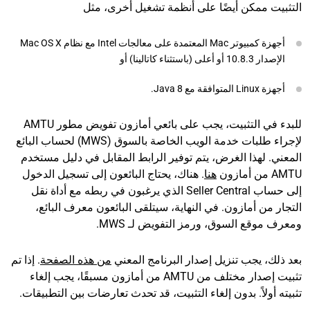
التثبيت ممكن أيضًا على أنظمة تشغيل أخرى، مثل
أجهزة كمبيوتر Mac المعتمدة على معالجات Intel مع نظام Mac OS X
الإصدار 10.8.3 أو أعلى (باستثناء كاتالينا) أو
أجهزة Linux المتوافقة مع Java 8.
للبدء في التثبيت، يجب على بائعي أمازون تفويض مطور AMTU
لإجراء طلبات خدمة الويب الخاصة بالسوق (MWS) لحساب البائع
المعني. لهذا الغرض، يتم توفير الرابط المقابل في دليل مستخدم
AMTU من أمازون
هنا
. هناك، يحتاج البائعون إلى تسجيل الدخول
إلى حساب Seller Central الذي يرغبون في ربطه مع أداة نقل
التجار من أمازون. في النهاية، سيتلقى البائعون معرف البائع،
ومعرف موقع السوق، ورمز التفويض لـ MWS.
بعد ذلك، يجب تنزيل إصدار البرنامج المعني
من هذه الصفحة
. إذا تم
تثبيت إصدار مختلف من AMTU من أمازون مسبقًا، يجب إلغاء
تثبيته أولاً. بدون إلغاء التثبيت، قد تحدث تعارضات بين التطبيقات.