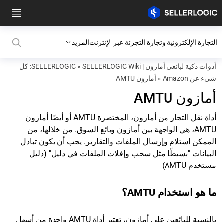
التجارة الإلكترونية وتجارة التجزئة عبر الإنترنت
المزيد
أدوات ذكية لبائعي أمازون | SELLERLOGIC
»
SELLERLOGIC Wiki: كل
شيء عن Amazon
»
أمازون AMTU
أمازون AMTU
أداة نقل التجار من أمازون، المختصرة AMTU أو أيضًا أمازون
AMTU، هي الواجهة بين أمازون وبائع السوق. من خلالها، من
الممكن استلام وإرسال الملفات والتقارير. يجب أن يكون تبادل
البيانات "بسيطًا مثل سحب وإفلات الملفات في دليل" (دليل
مستخدم AMTU)
ما هو استخدام AMTU؟
بالنسبة للبائعين على أمازون، تعتبر أداة AMTU واحدة من أسهل