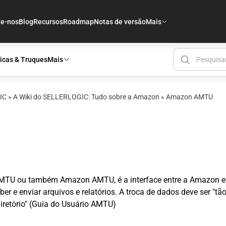
te-nos
Blog
Recursos
Roadmap
Notas de versão
Mais
icas & Truques
Mais
IC
»
A Wiki do SELLERLOGIC: Tudo sobre a Amazon
»
Amazon AMTU
 AMTU ou também Amazon AMTU, é a interface entre a Amazon 
er e enviar arquivos e relatórios. A troca de dados deve ser "tã
iretório" (Guia do Usuário AMTU)