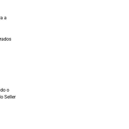
ra a
arados
ndo o
o Seller