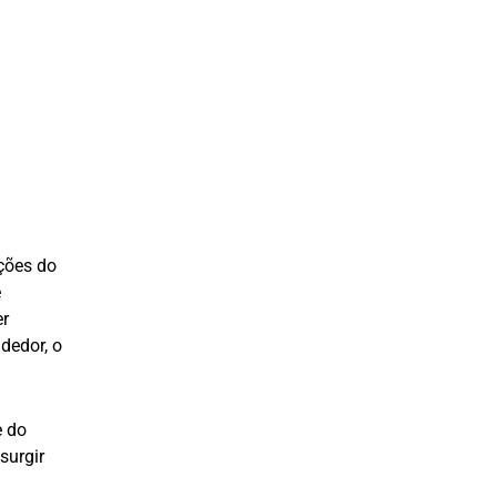
ções do
é
er
dedor, o
e do
surgir