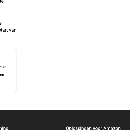
de
e
tart van
e ze
nen
ning
Oplossingen voor Amazon