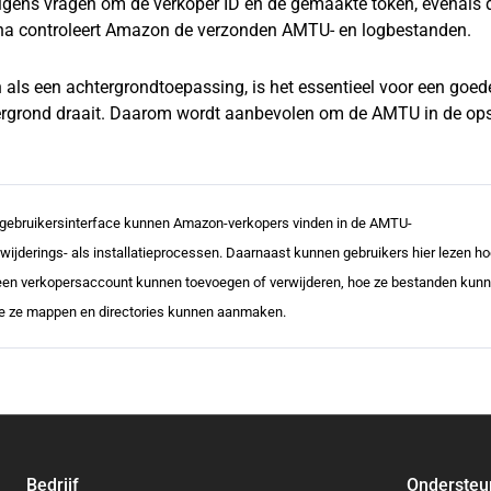
volgens vragen om de verkoper ID en de gemaakte token, evenals 
rna controleert Amazon de verzonden AMTU- en logbestanden.
ls een achtergrondtoepassing, is het essentieel voor een goed
htergrond draait. Daarom wordt aanbevolen om de AMTU in de ops
 gebruikersinterface kunnen Amazon-verkopers vinden in de AMTU-
rwijderings- als installatieprocessen. Daarnaast kunnen gebruikers hier lezen ho
e een verkopersaccount kunnen toevoegen of verwijderen, hoe ze bestanden kun
oe ze mappen en directories kunnen aanmaken.
Bedrijf
Ondersteu