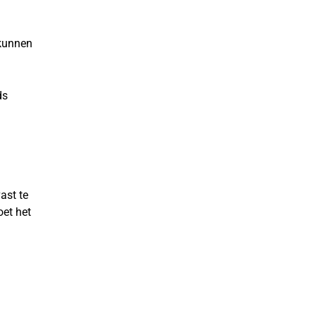
 kunnen
ds
ast te
et het