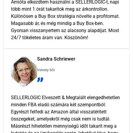
Amióta elkezdtem használni a SELLERLOGIC-t, napi
több mint 1 órát takarítok meg az árkontrollon.
Különösen a Buy Box stratégia növelte a profitomat.
Magasabb ár, és még mindig a Buy Box-ben.
Gyorsan visszanyertem az alacsony alapdíjat. Most
24/7 tökéletes áram van. Köszönöm!
Sandra Schriewer
Velvety bőr
SELLERLOGIC Elveszett & Megtalált elengedhetetlen
minden FBA eladó számára két szempontból:
Egyrészt felfedi az Amazon által visszatérített
összegeket, amelyekről még csak nem is tudtál.
Másrészt hihetetlen mennyiségű időt takarít meg a