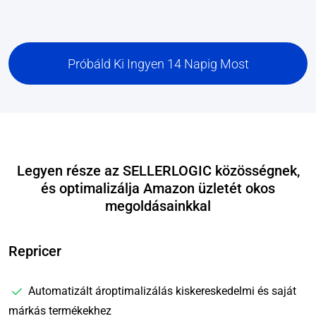
Próbáld Ki Ingyen 14 Napig Most
Legyen része az SELLERLOGIC közösségnek,
és optimalizálja Amazon üzletét okos
megoldásainkkal
Repricer
Automatizált ároptimalizálás kiskereskedelmi és saját
márkás termékekhez