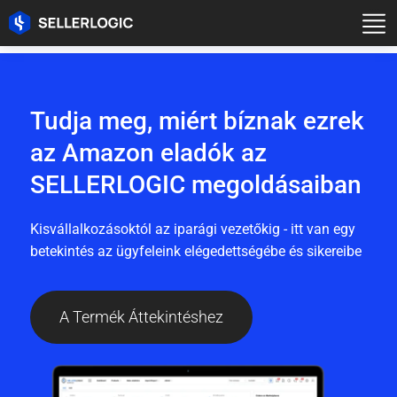
Tudja meg, miért bíznak ezrek
az Amazon eladók az
SELLERLOGIC megoldásaiban
Kisvállalkozásoktól az iparági vezetőkig - itt van egy
betekintés az ügyfeleink elégedettségébe és sikereibe
A Termék Áttekintéshez