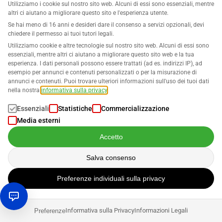
Utilizziamo i cookie sul nostro sito web. Alcuni di essi sono essenziali, mentre
[email protected]
altri ci aiutano a migliorare questo sito e l'esperienza utente.
Se hai meno di 16 anni e desideri dare il consenso a servizi opzionali, devi
chiedere il permesso ai tuoi tutori legali.
Utilizziamo cookie e altre tecnologie sul nostro sito web. Alcuni di essi sono
essenziali, mentre altri ci aiutano a migliorare questo sito web e la tua
esperienza. I dati personali possono essere trattati (ad es. indirizzi IP), ad
esempio per annunci e contenuti personalizzati o per la misurazione di
annunci e contenuti. Puoi trovare ulteriori informazioni sull'uso dei tuoi dati
nella nostra
informativa sulla privacy
.
Azienda
Essenziali
Statistiche
Commercializzazione
Media esterni
Supporto
Accetto
Soluzioni per Amazon
Salva consenso
Italiano
Preferenze individuali sulla privacy
Informativa sulla Privacy
Informazioni Legali
Preferenze
I dati vengono elaborati in conformità con la nostra
Informativa sulla