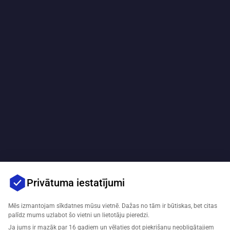
Privātuma iestatījumi
Mēs izmantojam sīkdatnes mūsu vietnē. Dažas no tām ir būtiskas, bet citas
palīdz mums uzlabot šo vietni un lietotāju pieredzi.
Ja jums ir mazāk par 16 gadiem un vēlaties dot piekrišanu neobligātajiem