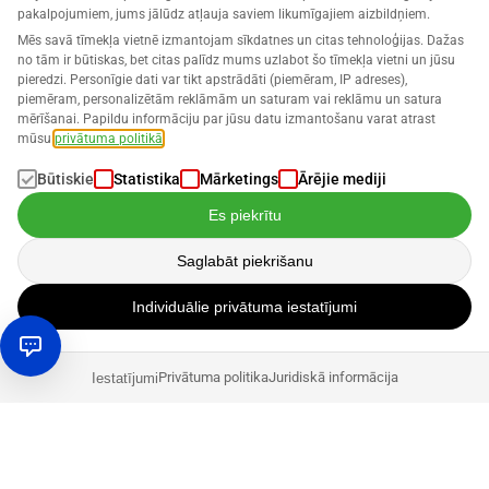
pakalpojumiem, jums jālūdz atļauja saviem likumīgajiem aizbildņiem.
Mēs savā tīmekļa vietnē izmantojam sīkdatnes un citas tehnoloģijas. Dažas
no tām ir būtiskas, bet citas palīdz mums uzlabot šo tīmekļa vietni un jūsu
pieredzi. Personīgie dati var tikt apstrādāti (piemēram, IP adreses),
piemēram, personalizētām reklāmām un saturam vai reklāmu un satura
mērīšanai. Papildu informāciju par jūsu datu izmantošanu varat atrast
mūsu
privātuma politikā
.
Būtiskie
Statistika
Mārketings
Ārējie mediji
Es piekrītu
Saglabāt piekrišanu
Individuālie privātuma iestatījumi
Privātuma politika
Juridiskā informācija
Iestatījumi