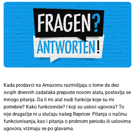
Kada prodavci na Amazonu razmišljaju o tome da deo
svojih dnevnih zadataka prepuste novom alatu, postavlja se
mnogo pitanja. Da li mi alat nudi funkcije koje su mi
potrebne? Kako funkcioniše? I koji su uslovi ugovora? To
nije drugačije ni u slučaju našeg Repricer. Pitanja o načinu
funkcionisanja, kao i pitanja o probnom periodu ili uslovima
ugovora, vrzmaju se po glavama.