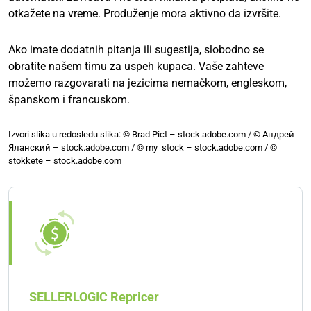
otkažete na vreme. Produženje mora aktivno da izvršite.
Ako imate dodatnih pitanja ili sugestija, slobodno se
obratite našem timu za uspeh kupaca. Vaše zahteve
možemo razgovarati na jezicima nemačkom, engleskom,
španskom i francuskom.
Izvori slika u redosledu slika: © Brad Pict – stock.adobe.com / © Андрей
Яланский – stock.adobe.com / © my_stock – stock.adobe.com / ©
stokkete – stock.adobe.com
SELLERLOGIC Repricer