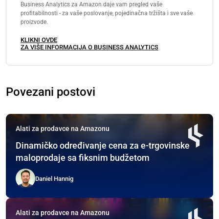
Business Analytics za Amazon daje vam pregled vaše
profitabilnosti - za vaše poslovanje, pojedinačna tržišta i sve vaše
proizvode.
KLIKNI OVDE
ZA VIŠE INFORMACIJA O BUSINESS ANALYTICS
Povezani postovi
Alati za prodavce na Amazonu
Dinamičko određivanje cena za e-trgovinske
maloprodaje sa fiksnim budžetom
Daniel Hannig
Alati za prodavce na Amazonu