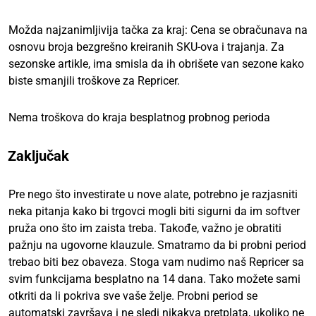
Možda najzanimljivija tačka za kraj: Cena se obračunava na
osnovu broja bezgrešno kreiranih SKU-ova i trajanja. Za
sezonske artikle, ima smisla da ih obrišete van sezone kako
biste smanjili troškove za Repricer.
Nema troškova do kraja besplatnog probnog perioda
Zaključak
Pre nego što investirate u nove alate, potrebno je razjasniti
neka pitanja kako bi trgovci mogli biti sigurni da im softver
pruža ono što im zaista treba. Takođe, važno je obratiti
pažnju na ugovorne klauzule. Smatramo da bi probni period
trebao biti bez obaveza. Stoga vam nudimo naš Repricer sa
svim funkcijama besplatno na 14 dana. Tako možete sami
otkriti da li pokriva sve vaše želje. Probni period se
automatski završava i ne sledi nikakva pretplata, ukoliko ne