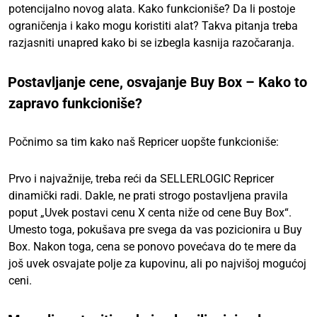
potencijalno novog alata. Kako funkcioniše? Da li postoje
ograničenja i kako mogu koristiti alat? Takva pitanja treba
razjasniti unapred kako bi se izbegla kasnija razočaranja.
Postavljanje cene, osvajanje Buy Box – Kako to
zapravo funkcioniše?
Počnimo sa tim kako naš Repricer uopšte funkcioniše:
Prvo i najvažnije, treba reći da SELLERLOGIC Repricer
dinamički radi. Dakle, ne prati strogo postavljena pravila
poput „Uvek postavi cenu X centa niže od cene Buy Box“.
Umesto toga, pokušava pre svega da vas pozicionira u Buy
Box. Nakon toga, cena se ponovo povećava do te mere da
još uvek osvajate polje za kupovinu, ali po najvišoj mogućoj
ceni.