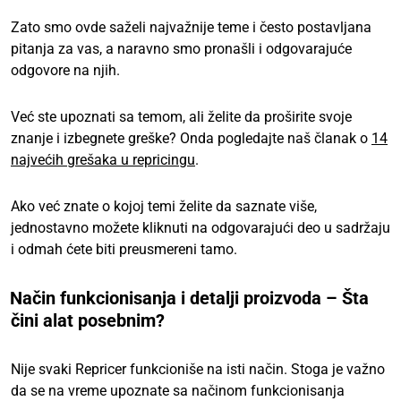
Zato smo ovde saželi najvažnije teme i često postavljana
pitanja za vas, a naravno smo pronašli i odgovarajuće
odgovore na njih.
Već ste upoznati sa temom, ali želite da proširite svoje
znanje i izbegnete greške? Onda pogledajte naš članak o
14
najvećih grešaka u repricingu
.
Ako već znate o kojoj temi želite da saznate više,
jednostavno možete kliknuti na odgovarajući deo u sadržaju
i odmah ćete biti preusmereni tamo.
Način funkcionisanja i detalji proizvoda – Šta
čini alat posebnim?
Nije svaki Repricer funkcioniše na isti način. Stoga je važno
da se na vreme upoznate sa načinom funkcionisanja