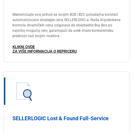
Maksimizujte svoj prihod sa svojim B2B i B2C ponudama koristeći
automatizovane strategije cena SELLERLOGIC-a. Naša AI-pokretana
kontrola dinamičkih cena osigurava da obezbedite Buy Box po
najvišoj mogućoj ceni, garantujući da uvek imate konkurentsku
prednost nad svojim rivalima.
KLIKNI OVDE
ZA VIŠE INFORMACIJA O REPRICERU
SELLERLOGIC Lost & Found Full-Service