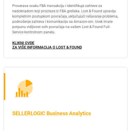
Proverava svaku FBA transakciju i identifikuje zahteve za
nadoknadom koji proizlaze iz FBA grešaka. Lost & Found upravlja
kompletnim postupkom povraćaja, uključujući rešavanje problema,
podnošenje zahteva i komunikaciju sa Amazon-om. Uvek imate
potpunu vidljivost svih povraćaja na vašem Lost & Found Full-
Service kontrolnom panelu.
KLIKNI OVDE
ZA VIŠE INFORMACIJA O LOST & FOUND
SELLERLOGIC Business Analytics