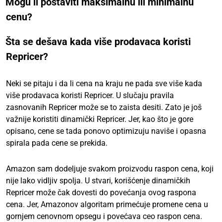
Mogu li postaviti maksimalnu ili minimalnu
cenu?
Šta se dešava kada više prodavaca koristi
Repricer?
Neki se pitaju i da li cena na kraju ne pada sve više kada
više prodavaca koristi Repricer. U slučaju pravila
zasnovanih Repricer može se to zaista desiti. Zato je još
važnije koristiti dinamički Repricer. Jer, kao što je gore
opisano, cene se tada ponovo optimizuju naviše i opasna
spirala pada cene se prekida.
Amazon sam dodeljuje svakom proizvodu raspon cena, koji
nije lako vidljiv spolja. U stvari, korišćenje dinamičkih
Repricer može čak dovesti do povećanja ovog raspona
cena. Jer, Amazonov algoritam primećuje promene cena u
gornjem cenovnom opsegu i povećava ceo raspon cena.