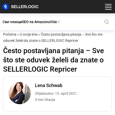
Сви чланци
SEO na Amazonu
Više
Početna
»
U svoje ime
»
Često postavljana pitanja – Sve što ste
oduvek želeli da znate o SELLERLOGIC Repricer
Često postavljana pitanja – Sve
što ste oduvek želeli da znate o
SELLERLOGIC Repricer
Lena Schwab
Објављено: 13. april 2021.
5 min čitanja