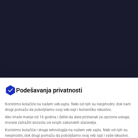
Podešavanja privatnosti
Koristimo kolačiće na našem veb-sajtu. Neki od njih su neophodni, dok nam
drugi pomažu da poboljšamo ovaj veb-sajt i korisničko iskustvo.
Ako imate manje od 16 godina i želite da date pristanak za opcione usluge,
morate zatražiti dozvolu od svojih zakonskih staratelja.
Koristimo kolačiće i druge tehnologije na našem veb sajtu. Neki od njih su
neophodni, dok drugi pomažu da poboljšamo ovaj veb sajt i vaše iskustvo.