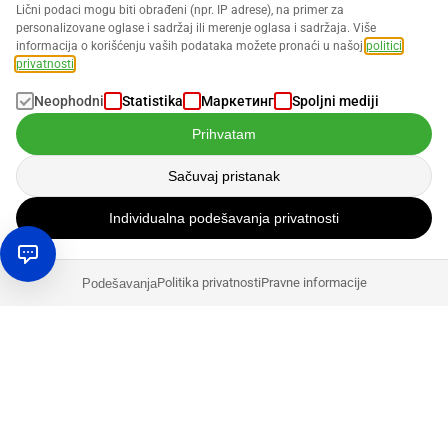
Lični podaci mogu biti obrađeni (npr. IP adrese), na primer za
personalizovane oglase i sadržaj ili merenje oglasa i sadržaja. Više
informacija o korišćenju vaših podataka možete pronaći u našoj
politici
privatnosti
.
Neophodni
Statistika
Маркетинг
Spoljni mediji
Prihvatam
Sačuvaj pristanak
Individualna podešavanja privatnosti
Politika privatnosti
Pravne informacije
Podešavanja