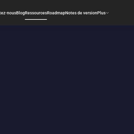
tez-nous
Blog
Ressources
Roadmap
Notes de version
Plus