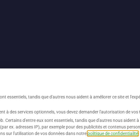
nt essentiels, tandis que d'autres nous aident à améliorer ce site et l'exp
t à des services optionnels, vous devez demander l'autorisation de vos 
b. Certains d'entre eux sont essentiels, tandis que d'autres nous aident à 
(par ex. adresses IP), par exemple pour des publicités et contenus person
ns sur l'utilisation de vos données dans notre
politique de confidentialité
.