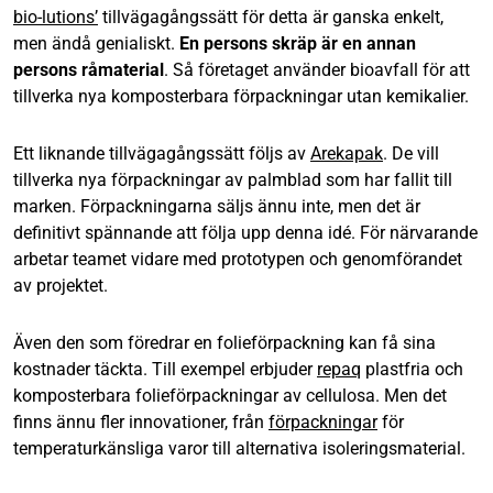
bio-lutions’
tillvägagångssätt för detta är ganska enkelt,
men ändå genialiskt.
En persons skräp är en annan
persons råmaterial
. Så företaget använder bioavfall för att
tillverka nya komposterbara förpackningar utan kemikalier.
Ett liknande tillvägagångssätt följs av
Arekapak
. De vill
tillverka nya förpackningar av palmblad som har fallit till
marken. Förpackningarna säljs ännu inte, men det är
definitivt spännande att följa upp denna idé. För närvarande
arbetar teamet vidare med prototypen och genomförandet
av projektet.
Även den som föredrar en folieförpackning kan få sina
kostnader täckta. Till exempel erbjuder
repaq
plastfria och
komposterbara folieförpackningar av cellulosa. Men det
finns ännu fler innovationer, från
förpackningar
för
temperaturkänsliga varor till alternativa isoleringsmaterial.