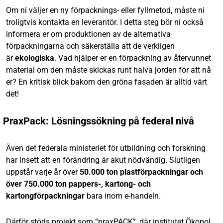
Om ni väljer en ny förpacknings- eller fyllmetod, måste ni
troligtvis kontakta en leverantör. I detta steg bör ni också
informera er om produktionen av de alternativa
förpackningarna och säkerställa att de verkligen
är
ekologiska
. Vad hjälper er en förpackning av återvunnet
material om den måste skickas runt halva jorden för att nå
er? En kritisk blick bakom den gröna fasaden är alltid värt
det!
​PraxPack: Lösningssökning på federal nivå
Även det federala ministeriet för utbildning och forskning
har insett att en förändring är akut nödvändig. Slutligen
uppstår varje år över
50.000 ton plastförpackningar och
över 750.000 ton pappers-, kartong- och
kartongförpackningar
bara inom e-handeln.
Därför stöds projekt som “praxPACK”, där institutet Ökopol