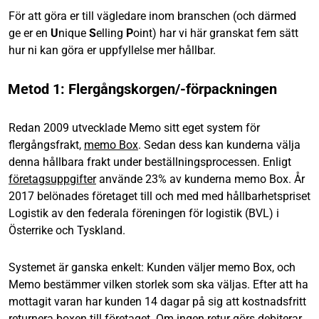
För att göra er till vägledare inom branschen (och därmed
ge er en
U
nique
S
elling
P
oint) har vi här granskat fem sätt
hur ni kan göra er uppfyllelse mer hållbar.
Metod 1: Flergångskorgen/-förpackningen
Redan 2009 utvecklade Memo sitt eget system för
flergångsfrakt,
memo Box
. Sedan dess kan kunderna välja
denna hållbara frakt under beställningsprocessen. Enligt
företagsuppgifter
använde 23% av kunderna memo Box. År
2017 belönades företaget till och med med hållbarhetspriset
Logistik av den federala föreningen för logistik (BVL) i
Österrike och Tyskland.
Systemet är ganska enkelt: Kunden väljer memo Box, och
Memo bestämmer vilken storlek som ska väljas. Efter att ha
mottagit varan har kunden 14 dagar på sig att kostnadsfritt
returnera boxen till företaget. Om ingen retur görs debiterar