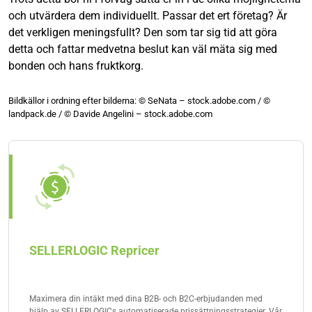
och utvärdera dem individuellt. Passar det ert företag? Är
det verkligen meningsfullt? Den som tar sig tid att göra
detta och fattar medvetna beslut kan väl mäta sig med
bonden och hans fruktkorg.
Bildkällor i ordning efter bilderna: © SeNata – stock.adobe.com / ©
landpack.de / © Davide Angelini – stock.adobe.com
SELLERLOGIC Repricer
Maximera din intäkt med dina B2B- och B2C-erbjudanden med
hjälp av SELLERLOGICs automatiserade prissättningsstrategier. Vår