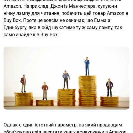
Amazon. Наприклад, Джон із Манчестера, купуючи
нічну лампу для читання, побачить цей товар Amazon в
Buy Box. Проте це зовсім не означає, що Емма з
Единбургу, яка в обід шукатиме ту ж саму лампу, так
само знайде її в Buy Box.
Однак є один істотний параметр, на який продавцям
обов’язково слід звертати увагу конкуруючи з Amazon