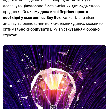
відноситься й до ціни, але навряд чи може бути
досягнуто цілодобово й без вихідних для будь-якого
продавця. Ось чому
динамічні Repricer просто
необхідні у змаганні за Buy Box
. Адже тільки після
аналізу та оцінювання всіх системних даних, можливо
оптимально скоригувати ціну з урахуванням обраної
стратегії.