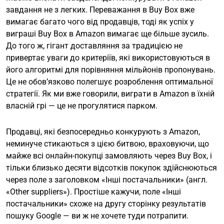
завдання не з легких. Переважання в Buy Box вже
вимагає багато чого від продавців, тоді як успіх у
виграші Buy Box в Amazon вимагає ще більше зусиль.
До того ж, гігант доставляння за традицією не
привертає уваги до критеріїв, які використовуються в
його алгоритмі для порівняння мільйонів пропонувань.
Це не обов’язково полегшує розроблення оптимальної
стратегії. Як ми вже говорили, виграти в Amazon в їхній
власній грі — це не прогулятися парком.
Продавці, які безпосередньо конкурують з Amazon,
неминуче стикаються з цією битвою, враховуючи, що
майже всі онлайн-покупці замовляють через Buy Box, і
тільки близько десяти відсотків покупок здійснюються
через поле з заголовком «Інші постачальники» (англ.
«Other suppliers»). Простіше кажучи, поле «Інші
постачальники» схоже на другу сторінку результатів
пошуку Google — ви ж не хочете туди потрапити.