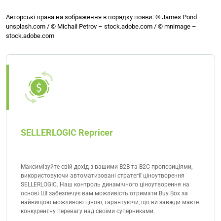
Авторські права на зображення в порядку появи: © James Pond –
unsplash.com / © Michail Petrov – stock.adobe.com / © mnimage –
stock.adobe.com
SELLERLOGIC Repricer
Максимізуйте свій дохід з вашими B2B та B2C пропозиціями,
використовуючи автоматизовані стратегії ціноутворення
SELLERLOGIC. Наш контроль динамічного ціноутворення на
основі ШІ забезпечує вам можливість отримати Buy Box за
найвищою можливою ціною, гарантуючи, що ви завжди маєте
конкурентну перевагу над своїми суперниками.