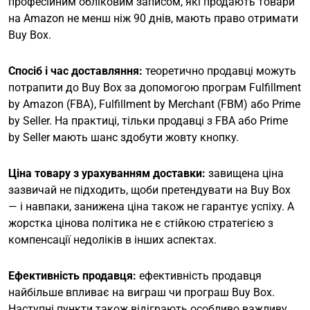
професійним обліковим записом, які продають товари
на Amazon не менш ніж 90 днів, мають право отримати
Buy Box.
Спосіб і час доставляння:
теоретично продавці можуть
потрапити до Buy Box за допомогою програм Fulfillment
by Amazon (FBA), Fulfillment by Merchant (FBM) або Prime
by Seller. На практиці, тільки продавці з FBA або Prime
by Seller мають шанс здобути жовту кнопку.
Ціна товару з урахуванням доставки:
завищена ціна
зазвичай не підходить, щоби претендувати на Buy Box
— і навпаки, занижена ціна також не гарантує успіху. А
жорстка цінова політика не є стійкою стратегією з
компенсації недоліків в інших аспектах.
Ефективність продавця:
ефективність продавця
найбільше впливає на виграш чи програш Buy Box.
Наступні пункти також відіграють особливо важливу