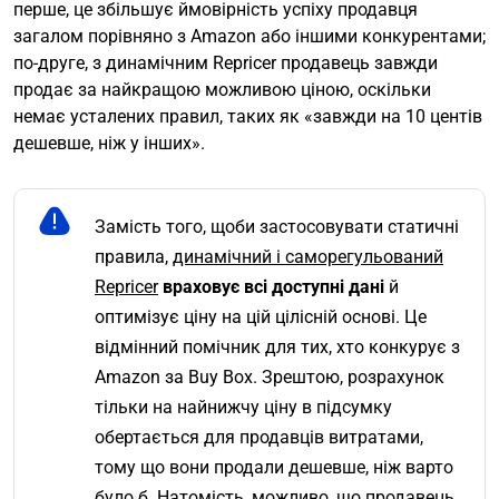
перше, це збільшує ймовірність успіху продавця
загалом порівняно з Amazon або іншими конкурентами;
по-друге, з динамічним Repricer продавець завжди
продає за найкращою можливою ціною, оскільки
немає усталених правил, таких як «завжди на 10 центів
дешевше, ніж у інших».
Замість того, щоби застосовувати статичні
правила,
динамічний і саморегульований
Repricer
враховує всі доступні дані
й
оптимізує ціну на цій цілісній основі. Це
відмінний помічник для тих, хто конкурує з
Amazon за Buy Box. Зрештою, розрахунок
тільки на найнижчу ціну в підсумку
обертається для продавців витратами,
тому що вони продали дешевше, ніж варто
було б. Натомість, можливо, що продавець