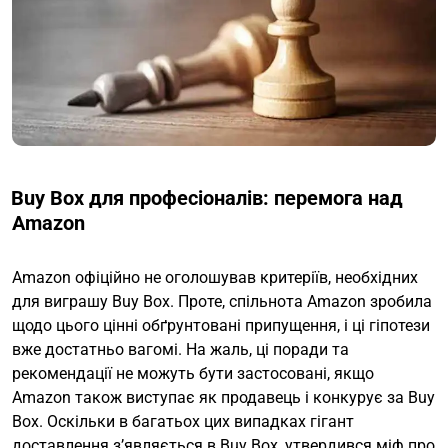
Buy Box для професіоналів: перемога над
Amazon
Amazon офіційно не оголошував критеріїв, необхідних
для виграшу Buy Box. Проте, спільнота Amazon зробила
щодо цього цінні обґрунтовані припущення, і ці гіпотези
вже достатньо вагомі. На жаль, ці поради та
рекомендації не можуть бути застосовані, якщо
Amazon також виступає як продавець і конкурує за Buy
Box. Оскільки в багатьох цих випадках гігант
доставлення з’являється в Buy Box, утвердився міф про