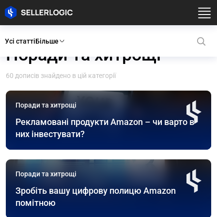
Усі статті
Більше
Поради та хитрощі
60 дописів знайдено в цій категорії
Поради та хитрощі
Рекламовані продукти Amazon – чи варто в
них інвестувати?
Поради та хитрощі
Зробіть вашу цифрову полицю Amazon
помітною