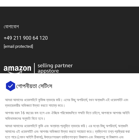
যোগাযোগ
+49 211 900 64 120
[email protected]
গোপনীয়তা সেটিংস
আমরা আমাদের ওয়েবসাইটে কুকিজ ব্যবহার করি। এদের কিছু অপরিহার্য, যখন অন্যগুলি এই ওয়েবসাইট এবং
ব্যবহারকারীর অভিজ্ঞতা উন্নত করতে সাহায্য করে।
কোম্পানি
আপনার বয়স 16 বছরের কম হলে এবং ঐচ্ছিক পরিষেবাগুলিতে সম্মতি দিতে চাইলে, আপনাকে আপনার আইনি
অভিভাবকদের অনুমতি নিতে হবে।
সহায়তা
আমরা আমাদের ওয়েবসাইটে কুকি এবং অন্যান্য প্রযুক্তি ব্যবহার করি। এর মধ্যে কিছু অপরিহার্য, অন্যগুলি
আমাদের এই ওয়েবসাইট এবং আপনার অভিজ্ঞতা উন্নত করতে সহায়তা করে। ব্যক্তিগত তথ্য প্রক্রিয়া করা
আমাজনের জন্য সমাধানসমূহ
হতে পারে (যেমন আইপি ঠিকানা), উদাহরণস্বরূপ ব্যক্তিগতকৃত বিজ্ঞাপন এবং বিষয়বস্তু বা বিজ্ঞাপন এবং