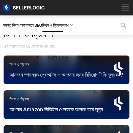
সমস্ত নিবন্ধ
অ্যামাজনে SEO
টিপস ও ট্রিকস
আরও
টিপস ও ট্রিকস
এই ক্যাটাগরিতে 59 পোস্ট পাওয়া গেছে
টিপস ও ট্রিকস
আমাজন স্পনসরড প্রোডাক্টস – আপনার জন্য বিনিয়োগটি কি মূল্যবান?
টিপস ও ট্রিকস
আপনার Amazon ডিজিটাল শেলফকে আলাদা করে তুলুন