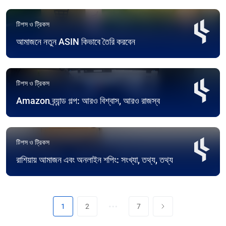
টিপস ও ট্রিকস
আমাজনে নতুন ASIN কিভাবে তৈরি করবেন
টিপস ও ট্রিকস
Amazon ব্র্যান্ড গল্প: আরও বিশ্বাস, আরও রাজস্ব
টিপস ও ট্রিকস
রাশিয়ায় আমাজন এবং অনলাইন শপিং: সংখ্যা, তথ্য, তথ্য
…
1
2
7