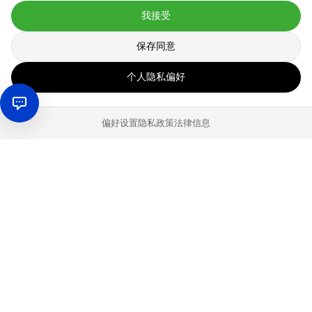
我接受
保存同意
个人隐私偏好
偏好设置
隐私政策
法律信息
背景：
在2018年，亚马逊的营业额为2329亿美元。大约45%的德国
亚马逊卖家通过亚马逊物流（FBA）发货。Sandra